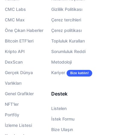
CMC Labs
Gizlilik Politikası
CMC Max
Çerez tercihleri
Öne Çıkan Haberler
Çerez politikası
Bitcoin ETF'leri
Topluluk Kuralları
Kripto API
Sorumluluk Reddi
DexScan
Metodoloji
Gerçek Dünya
Kariyer
Bize katılın!
Varlıkları
Destek
Genel Grafikler
NFT'ler
Listelen
Portföy
İstek Formu
İzleme Listesi
Bize Ulaşın