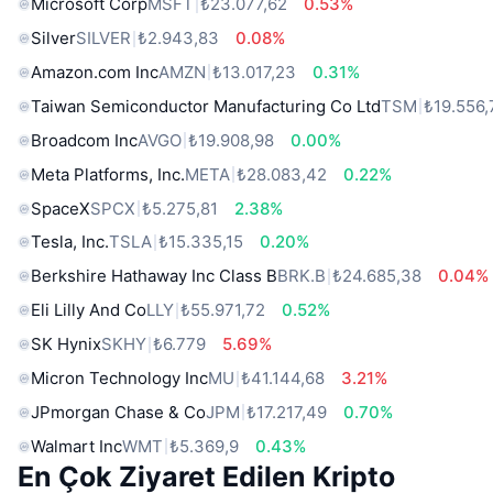
Microsoft Corp
MSFT
₺23.077,62
0.53%
Silver
SILVER
₺2.943,83
0.08%
Amazon.com Inc
AMZN
₺13.017,23
0.31%
Taiwan Semiconductor Manufacturing Co Ltd
TSM
₺19.556,
Broadcom Inc
AVGO
₺19.908,98
0.00%
Meta Platforms, Inc.
META
₺28.083,42
0.22%
SpaceX
SPCX
₺5.275,81
2.38%
Tesla, Inc.
TSLA
₺15.335,15
0.20%
Berkshire Hathaway Inc Class B
BRK.B
₺24.685,38
0.04%
Eli Lilly And Co
LLY
₺55.971,72
0.52%
SK Hynix
SKHY
₺6.779
5.69%
Micron Technology Inc
MU
₺41.144,68
3.21%
JPmorgan Chase & Co
JPM
₺17.217,49
0.70%
Walmart Inc
WMT
₺5.369,9
0.43%
En Çok Ziyaret Edilen Kripto