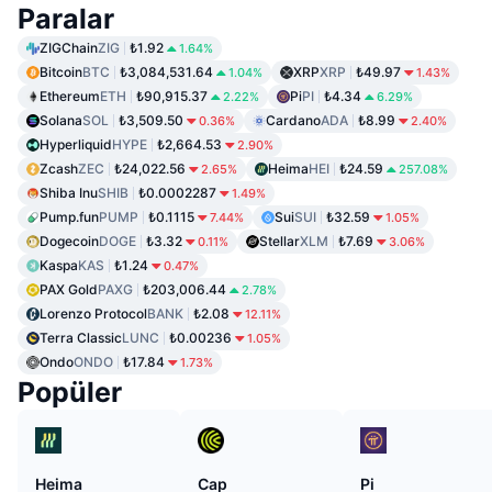
Paralar
ZIGChain
ZIG
₺1.92
1.64%
Bitcoin
BTC
₺3,084,531.64
XRP
XRP
₺49.97
1.04%
1.43%
Ethereum
ETH
₺90,915.37
Pi
PI
₺4.34
2.22%
6.29%
Solana
SOL
₺3,509.50
Cardano
ADA
₺8.99
0.36%
2.40%
Hyperliquid
HYPE
₺2,664.53
2.90%
Zcash
ZEC
₺24,022.56
Heima
HEI
₺24.59
2.65%
257.08%
Shiba Inu
SHIB
₺0.0002287
1.49%
Pump.fun
PUMP
₺0.1115
Sui
SUI
₺32.59
7.44%
1.05%
Dogecoin
DOGE
₺3.32
Stellar
XLM
₺7.69
0.11%
3.06%
Kaspa
KAS
₺1.24
0.47%
PAX Gold
PAXG
₺203,006.44
2.78%
Lorenzo Protocol
BANK
₺2.08
12.11%
Terra Classic
LUNC
₺0.00236
1.05%
Ondo
ONDO
₺17.84
1.73%
Popüler
Heima
Cap
Pi