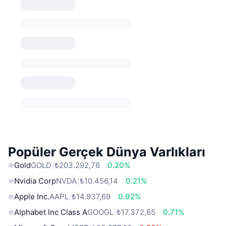
Popüler Gerçek Dünya Varlıkları
Gold
GOLD
₺203.292,76
0.20%
Nvidia Corp
NVDA
₺10.456,14
0.21%
Apple Inc.
AAPL
₺14.937,69
0.92%
Alphabet Inc Class A
GOOGL
₺17.372,65
0.71%