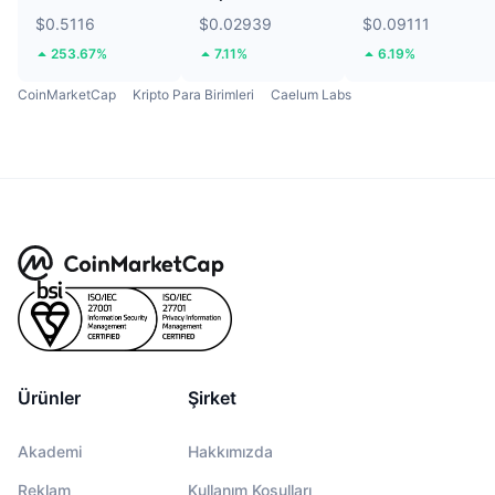
$0.5116
$0.02939
$0.09111
253.67%
7.11%
6.19%
CoinMarketCap
Kripto Para Birimleri
Caelum Labs
Ürünler
Şirket
Akademi
Hakkımızda
Reklam
Kullanım Koşulları