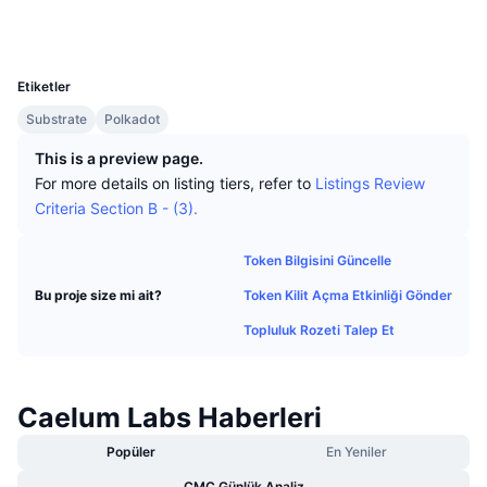
En İyi Trader'lar
Diğer yazılar
Borsa Girişleri/Çıkışları
DEX API
Dönüştürücü
Sosyal ağlar
Öne Çıkanlar
Spot
UCID
6750
Duyarlılık
Kurumsal
Bülten
Göstergeler
Popüler
Türevler
Etiketler
Fiyatlandırma
CMC Launch
Substrate
Polkadot
Yakında
Korku ve Hırs Endeksi.
This is a preview page.
Kaynaklar
CMC Labs
En Son Eklenen
Altcoin Sezonu Endeksi
For more details on listing tiers, refer to
Listings Review
Criteria Section B - (3).
CMC Max
Yükselen/Düşen
Piyasa Döngüsü Göstergeleri
Dokümantasyon
Token Bilgisini Güncelle
Öne Çıkan Haberler
En Çok Tıklanan
Bitcoin Hakimiyeti
Token Kilit Açma Etkinliği Gönder
Bu proje size mi ait?
SSS
Telegram Botu
Topluluk Rozeti Talep Et
Topluluk duygusu
CoinMarketCap 20 Endeksi
AI Entegrasyonları
Reklam
Zincir Sıralaması
CoinMarketCap 100 Endeksi
Caelum Labs Haberleri
CMC Ajan Merkezi
Tahmin Piyasaları
Popüler
En Yeniler
ETF Akışları
Site Widget’ları
Yetenek Pazaryeri
CMC Günlük Analiz