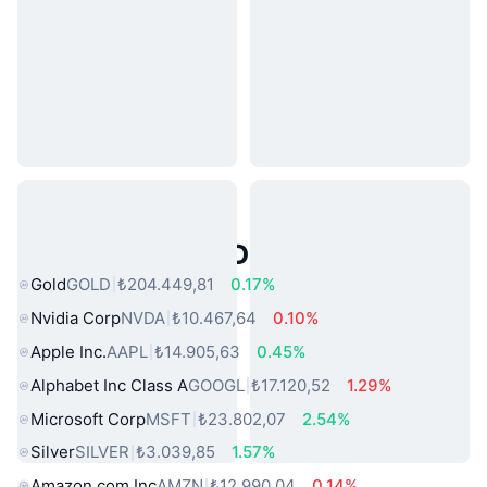
Popüler Gerçek Dünya Varlıkları
Gold
GOLD
₺204.449,81
0.17%
Nvidia Corp
NVDA
₺10.467,64
0.10%
Apple Inc.
AAPL
₺14.905,63
0.45%
Alphabet Inc Class A
GOOGL
₺17.120,52
1.29%
Microsoft Corp
MSFT
₺23.802,07
2.54%
Silver
SILVER
₺3.039,85
1.57%
Amazon.com Inc
AMZN
₺12.990,04
0.14%