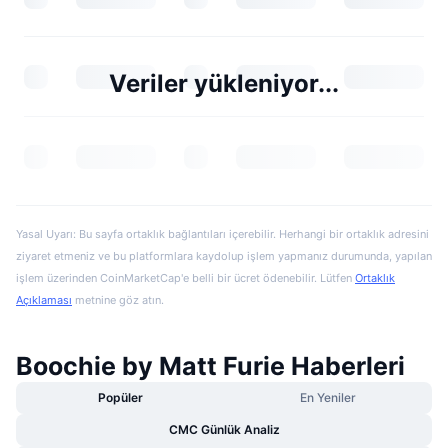
Veriler yükleniyor...
Yasal Uyarı: Bu sayfa ortaklık bağlantıları içerebilir. Herhangi bir ortaklık adresini
ziyaret etmeniz ve bu platformlara kaydolup işlem yapmanız durumunda, yapılan
işlem üzerinden CoinMarketCap'e belli bir ücret ödenebilir. Lütfen
Ortaklık
Açıklaması
metnine göz atın.
Boochie by Matt Furie Haberleri
Popüler
En Yeniler
CMC Günlük Analiz