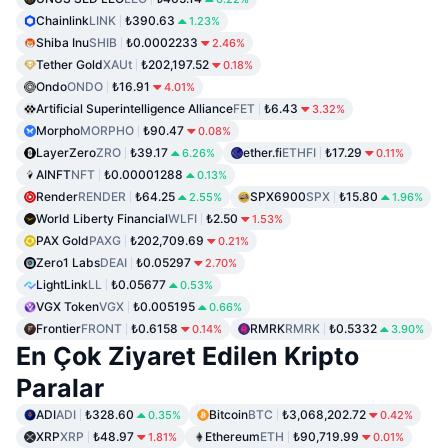
Chainlink
LINK
₺390.63
1.23%
Shiba Inu
SHIB
₺0.0002233
2.46%
Tether Gold
XAUt
₺202,197.52
0.18%
Ondo
ONDO
₺16.91
4.01%
Artificial Superintelligence Alliance
FET
₺6.43
3.32%
Morpho
MORPHO
₺90.47
0.08%
LayerZero
ZRO
₺39.17
ether.fi
ETHFI
₺17.29
6.26%
0.11%
AINFT
NFT
₺0.00001288
0.13%
Render
RENDER
₺64.25
SPX6900
SPX
₺15.80
2.55%
1.96%
World Liberty Financial
WLFI
₺2.50
1.53%
PAX Gold
PAXG
₺202,709.69
0.21%
Zero1 Labs
DEAI
₺0.05297
2.70%
LightLink
LL
₺0.05677
0.53%
VGX Token
VGX
₺0.005195
0.66%
Frontier
FRONT
₺0.6158
RMRK
RMRK
₺0.5332
0.14%
3.90%
En Çok Ziyaret Edilen Kripto
Paralar
ADI
ADI
₺328.60
Bitcoin
BTC
₺3,068,202.72
0.35%
0.42%
XRP
XRP
₺48.97
Ethereum
ETH
₺90,719.99
1.81%
0.01%