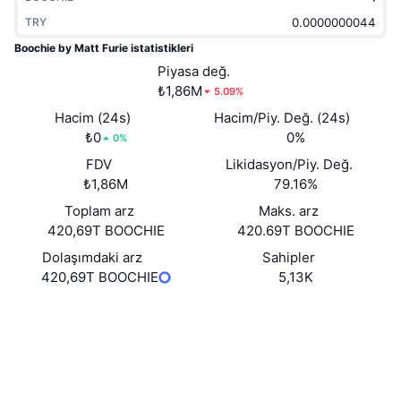
Popüler
Kripto ETF'leri
TRY
Öğren
CMC Model Bağlam Protokolü
Boochie by Matt Furie istatistikleri
Yeni
Bitcoin ETF'leri
Piyasa değ.
x402
Haber
₺1,86M
5.09%
Kripto
Ethereum ETF'leri
Akademi
Hacim (24s)
Hacim/Piy. Değ. (24s)
₺0
0%
0%
Siyaset
Teknik analiz
Araştırma
FDV
Likidasyon/Piy. Değ.
₺1,86M
79.16%
Spor
RSI
Videolar
Toplam arz
Maks. arz
420,69T BOOCHIE
Finans
420.69T BOOCHIE
MACD
Sözlük
Dolaşımdaki arz
Sahipler
Teknoloji
420,69T BOOCHIE
5,13K
Türevler
Kampanyalar
Web sitesi
Website
NFT
Sosyal ağlar
Genel Bakış
Airdrop
Sözleşmeler
0xF8EA...1A2f4A
Genel NFT İstatistikleri
Gezginler
etherscan.io
Tasfiyeler
Elmas Ödülleri