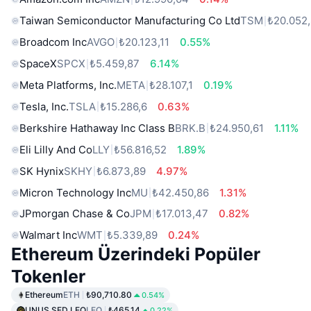
Taiwan Semiconductor Manufacturing Co Ltd
TSM
₺20.052
Broadcom Inc
AVGO
₺20.123,11
0.55%
SpaceX
SPCX
₺5.459,87
6.14%
Meta Platforms, Inc.
META
₺28.107,1
0.19%
Tesla, Inc.
TSLA
₺15.286,6
0.63%
Berkshire Hathaway Inc Class B
BRK.B
₺24.950,61
1.11%
Eli Lilly And Co
LLY
₺56.816,52
1.89%
SK Hynix
SKHY
₺6.873,89
4.97%
Micron Technology Inc
MU
₺42.450,86
1.31%
JPmorgan Chase & Co
JPM
₺17.013,47
0.82%
Walmart Inc
WMT
₺5.339,89
0.24%
Ethereum Üzerindeki Popüler
Tokenler
Ethereum
ETH
₺90,710.80
0.54%
UNUS SED LEO
LEO
₺465.14
0.22%