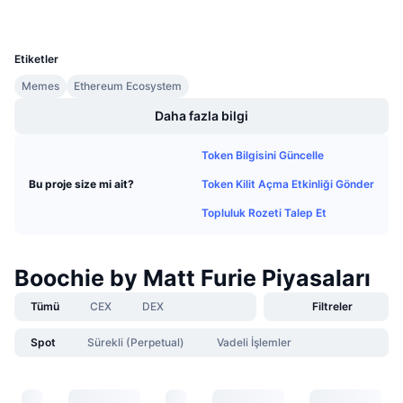
Cüzdanlar
Gelecek Satışlar
UCID
Fonlama Oranları
Öğren & Kazan
36564
Etiketler
Takvimler
Memes
Ethereum Ecosystem
Daha fazla bilgi
ICO Takvimi
Token Bilgisini Güncelle
Etkinlik Takvimi
Token Kilit Açma Etkinliği Gönder
Bu proje size mi ait?
Topluluk Rozeti Talep Et
Boochie by Matt Furie Piyasaları
Tümü
CEX
DEX
Filtreler
Spot
Sürekli (Perpetual)
Vadeli İşlemler