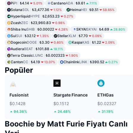
Pi
PI
₺4.14
Cardano
ADA
₺9.61
5.01%
7.11%
Solana
SOL
₺3,477.36
Heima
HEI
₺9.51
1.12%
58.65%
Hyperliquid
HYPE
₺2,653.23
0.27%
Zcash
ZEC
₺23,960.83
0.98%
Shiba Inu
SHIB
₺0.00022
SKYAI
SKYAI
₺4.69
4.28%
28.80%
Sui
SUI
₺32.12
Stellar
XLM
₺7.70
1.35%
0.09%
Dogecoin
DOGE
₺3.30
Kaspa
KAS
₺1.22
0.60%
2.09%
Audiera
BEAT
₺101.88
18.11%
Terra Classic
LUNC
₺0.002323
1.90%
Canton
CC
₺4.19
Chainlink
LINK
₺390.52
13.07%
0.27%
Popüler
Fusionist
Stargate Finance
ETHGas
$0.1428
$0.1512
$0.02327
94.36%
24.48%
31.19%
Boochie by Matt Furie Fiyatı Canlı