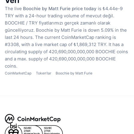
Veri
The live
Boochie by Matt Furie price today
is ₺4.44e-9
TRY with a 24-hour trading volume of mevcut değil.
BOOCHIE / TRY fiyatlarımızı gerçek zamanlı olarak
güncelliyoruz.
Boochie by Matt Furie is down 5.09% in the
last 24 hours.
The current CoinMarketCap ranking is
#3308, with a live market cap of ₺1,869,312 TRY.
It has a
circulating supply of 420,690,000,000,000 BOOCHIE coins
and a max. supply of 420,690,000,000,000 BOOCHIE
coins.
CoinMarketCap
Token’lar
Boochie by Matt Furie