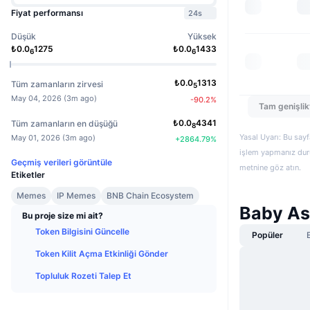
Fiyat performansı
24s
Düşük
Yüksek
₺
0.0
1275
₺
0.0
1433
6
6
₺
0.0
1313
Tüm zamanların zirvesi
5
May 04, 2026
(
3m ago
)
-90.2
%
Tam genişlik
₺
0.0
4341
Tüm zamanların en düşüğü
8
Yasal Uyarı: Bu sayf
May 01, 2026
(
3m ago
)
+
2864.79
%
işlem yapmanız duru
Geçmiş verileri görüntüle
metnine göz atın.
Etiketler
Memes
IP Memes
BNB Chain Ecosystem
Baby Ast
Bu proje size mi ait?
Token Bilgisini Güncelle
Popüler
Token Kilit Açma Etkinliği Gönder
Topluluk Rozeti Talep Et