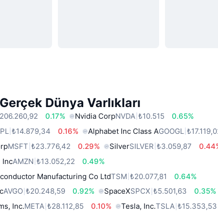
Gerçek Dünya Varlıkları
206.260,92
0.17%
Nvidia Corp
NVDA
₺10.515
0.65%
PL
₺14.879,34
0.16%
Alphabet Inc Class A
GOOGL
₺17.119,
orp
MSFT
₺23.776,42
0.29%
Silver
SILVER
₺3.059,87
0.44
 Inc
AMZN
₺13.052,22
0.49%
conductor Manufacturing Co Ltd
TSM
₺20.077,81
0.64%
c
AVGO
₺20.248,59
0.92%
SpaceX
SPCX
₺5.501,63
0.35%
ms, Inc.
META
₺28.112,85
0.10%
Tesla, Inc.
TSLA
₺15.353,53