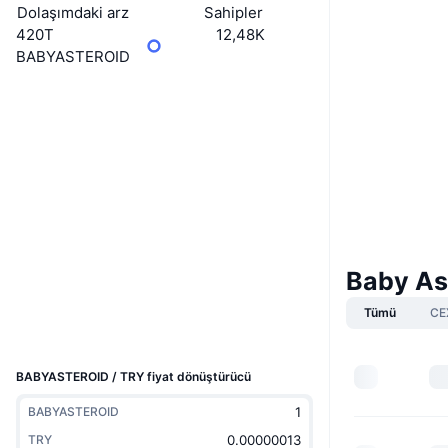
Dolaşımdaki arz
Sahipler
420T
12,48K
BABYASTEROID
Boost
Web sitesi
Website
Sosyal ağlar
0xFEcb...fA6666
Sözleşmeler
3.6
Derecelendirme (CertiK)
Denetimler
Baby Ast
Gezginler
bscscan.com
Tümü
CE
Cüzdanlar
UCID
39927
BABYASTEROID / TRY fiyat dönüştürücü
BABYASTEROID
TRY