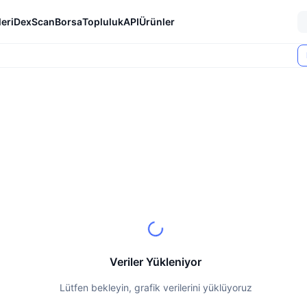
eri
DexScan
Borsa
Topluluk
API
Ürünler
Veriler Yükleniyor
Lütfen bekleyin, grafik verilerini yüklüyoruz