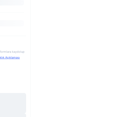
atformlara kaydolup
klık Açıklaması