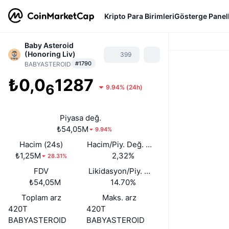
Kripto Para Birimleri
Gösterge Panell
Baby Asteroid
(Honoring Liv)
399
#1790
BABYASTEROID
₺0,0
1287
6
9.94%
(
24h
)
Piyasa değ.
₺54,05M
9.94%
Hacim (24s)
Hacim/Piy. Değ. (24s)
₺1,25M
2,32%
28.31%
FDV
Likidasyon/Piy. Değ.
₺54,05M
14.70%
Toplam arz
Maks. arz
420T
420T
BABYASTEROID
BABYASTEROID