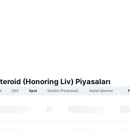
eroid (Honoring Liv) Piyasaları
X
DEX
Spot
Sürekli (Perpetual)
Vadeli İşlemler
F