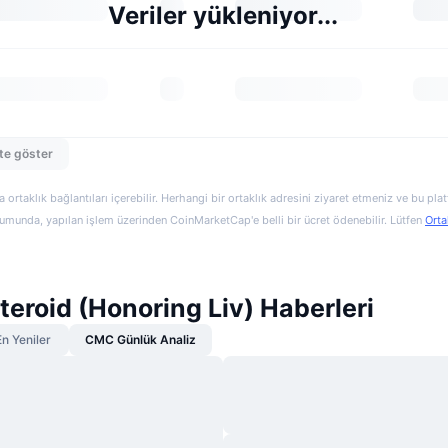
Veriler yükleniyor...
te göster
a ortaklık bağlantıları içerebilir. Herhangi bir ortaklık adresini ziyaret etmeniz ve bu pl
munda, yapılan işlem üzerinden CoinMarketCap'e belli bir ücret ödenebilir. Lütfen
Orta
eroid (Honoring Liv) Haberleri
En Yeniler
CMC Günlük Analiz