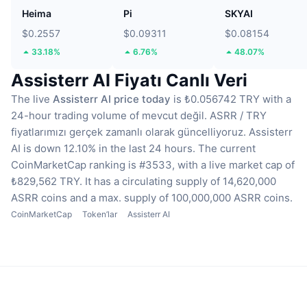
Heima
Pi
SKYAI
$0.2557
$0.09311
$0.08154
33.18%
6.76%
48.07%
Assisterr AI Fiyatı Canlı Veri
The live
Assisterr AI price today
is ₺0.056742 TRY with a
24-hour trading volume of mevcut değil.
ASRR / TRY
fiyatlarımızı gerçek zamanlı olarak güncelliyoruz.
Assisterr
AI is down 12.10% in the last 24 hours.
The current
CoinMarketCap ranking is #3533, with a live market cap of
₺829,562 TRY.
It has a circulating supply of 14,620,000
ASRR coins
and a max. supply of 100,000,000 ASRR coins.
CoinMarketCap
Token’lar
Assisterr AI