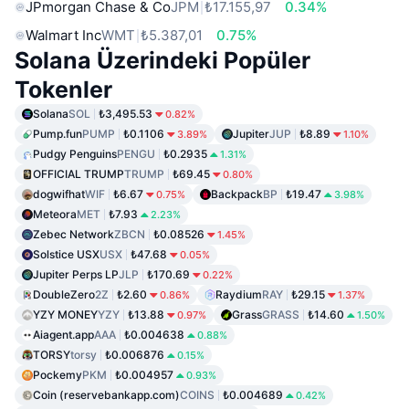
JPmorgan Chase & Co
JPM
₺17.155,97
0.34%
Walmart Inc
WMT
₺5.387,01
0.75%
Solana Üzerindeki Popüler
Tokenler
Solana
SOL
₺3,495.53
0.82%
Pump.fun
PUMP
₺0.1106
Jupiter
JUP
₺8.89
3.89%
1.10%
Pudgy Penguins
PENGU
₺0.2935
1.31%
OFFICIAL TRUMP
TRUMP
₺69.45
0.80%
dogwifhat
WIF
₺6.67
Backpack
BP
₺19.47
0.75%
3.98%
Meteora
MET
₺7.93
2.23%
Zebec Network
ZBCN
₺0.08526
1.45%
Solstice USX
USX
₺47.68
0.05%
Jupiter Perps LP
JLP
₺170.69
0.22%
DoubleZero
2Z
₺2.60
Raydium
RAY
₺29.15
0.86%
1.37%
YZY MONEY
YZY
₺13.88
Grass
GRASS
₺14.60
0.97%
1.50%
Aiagent.app
AAA
₺0.004638
0.88%
TORSY
torsy
₺0.006876
0.15%
Pockemy
PKM
₺0.004957
0.93%
Coin (reservebankapp.com)
COINS
₺0.004689
0.42%