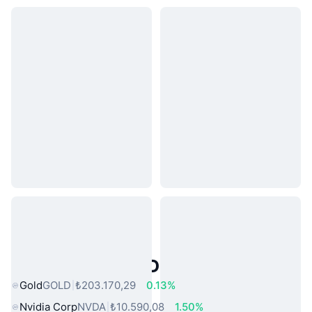
Popüler Gerçek Dünya Varlıkları
Gold
GOLD
₺203.170,29
0.13%
Nvidia Corp
NVDA
₺10.590,08
1.50%