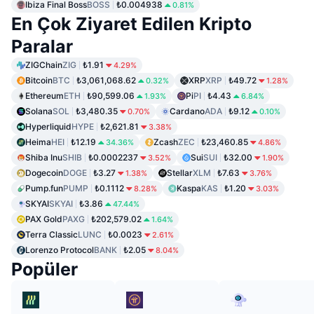
Ibiza Final Boss
BOSS
₺0.004938
0.81%
En Çok Ziyaret Edilen Kripto
Paralar
ZIGChain
ZIG
₺1.91
4.29%
Bitcoin
BTC
₺3,061,068.62
XRP
XRP
₺49.72
0.32%
1.28%
Ethereum
ETH
₺90,599.06
Pi
PI
₺4.43
1.93%
6.84%
Solana
SOL
₺3,480.35
Cardano
ADA
₺9.12
0.70%
0.10%
Hyperliquid
HYPE
₺2,621.81
3.38%
Heima
HEI
₺12.19
Zcash
ZEC
₺23,460.85
34.36%
4.86%
Shiba Inu
SHIB
₺0.0002237
Sui
SUI
₺32.00
3.52%
1.90%
Dogecoin
DOGE
₺3.27
Stellar
XLM
₺7.63
1.38%
3.76%
Pump.fun
PUMP
₺0.1112
Kaspa
KAS
₺1.20
8.28%
3.03%
SKYAI
SKYAI
₺3.86
47.44%
PAX Gold
PAXG
₺202,579.02
1.64%
Terra Classic
LUNC
₺0.0023
2.61%
Lorenzo Protocol
BANK
₺2.05
8.04%
Popüler