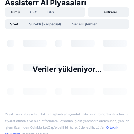
Assisterr AI Piyasaları
Tümü
CEX
DEX
Filtreler
Spot
Sürekli (Perpetual)
Vadeli İşlemler
Veriler yükleniyor...
Yasal Uyarı: Bu sayfa ortaklık bağlantıları içerebilir. Herhangi bir ortaklık adresini
ziyaret etmeniz ve bu platformlara kaydolup işlem yapmanız durumunda, yapılan
işlem üzerinden CoinMarketCap'e belli bir ücret ödenebilir. Lütfen
Ortaklık
Açıklaması
metnine göz atın.