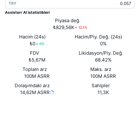
TRY
Popüler
Kripto ETF'leri
Öğren
CMC Model Bağlam Protokolü
Assisterr AI istatistikleri
Yeni
Piyasa değ.
Bitcoin ETF'leri
x402
Haber
₺829,56K
12.1%
Kripto
Ethereum ETF'leri
Hacim (24s)
Hacim/Piy. Değ. (24s)
Akademi
₺0
0%
0%
Siyaset
FDV
Likidasyon/Piy. Değ.
Teknik analiz
Araştırma
₺5,67M
68.42%
Spor
Toplam arz
Maks. arz
RSI
Videolar
100M ASRR
100M ASRR
Finans
MACD
Dolaşımdaki arz
Sahipler
Sözlük
14,62M ASRR
11,3K
Teknoloji
Website
Whitepaper
Türevler
Kampanyalar
Web sitesi
NFT
Genel Bakış
Airdrop
Sosyal ağlar
Genel NFT İstatistikleri
Tasfiyeler
Elmas Ödülleri
0xf762...9545d1