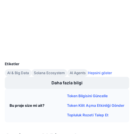
Sözleşmeler
Gelecek Satışlar
Fonlama Oranları
Öğren & Kazan
3.5
Derecelendirme (CertiK)
solscan.io
Gezginler
Takvimler
Cüzdanlar
ICO Takvimi
UCID
36619
Etkinlik Takvimi
Etiketler
AI & Big Data
Solana Ecosystem
AI Agents
Hepsini göster
Daha fazla bilgi
Token Bilgisini Güncelle
Token Kilit Açma Etkinliği Gönder
Bu proje size mi ait?
Topluluk Rozeti Talep Et