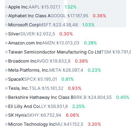
Apple Inc.
AAPL
₺15.027,1
1.52%
Alphabet Inc Class A
GOOGL
₺17.187,95
0.36%
Microsoft Corp
MSFT
₺23.438,48
1.03%
Silver
SILVER
₺2.932,5
0.30%
Amazon.com Inc
AMZN
₺13.013,03
0.28%
Taiwan Semiconductor Manufacturing Co Ltd
TSM
₺19.791,
Broadcom Inc
AVGO
₺19.832,8
0.38%
Meta Platforms, Inc.
META
₺28.087,4
0.23%
SpaceX
SPCX
₺5.195,01
0.81%
Tesla, Inc.
TSLA
₺15.161,32
0.93%
Berkshire Hathaway Inc Class B
BRK.B
₺24.804,55
0.45%
Eli Lilly And Co
LLY
₺56.931,8
2.25%
SK Hynix
SKHY
₺6.752,94
6.06%
Micron Technology Inc
MU
₺41.152,5
3.20%