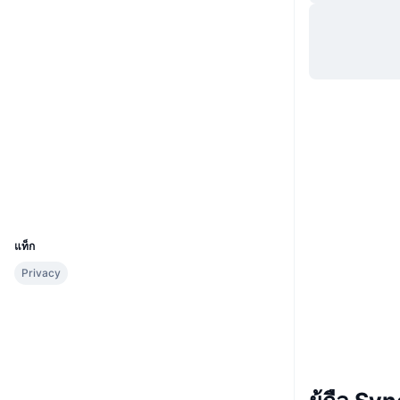
เว็บไซต์
Website
โซเชียล
0xa41d...87b7F0
สัญญา
3.2
เรตติ้ง (CertiK)
etherscan.io
สำรวจ
วอลเลท
UCID
28799
แท็ก
Privacy