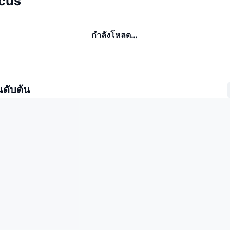
ncus
กำลังโหลด…
นดับต้น