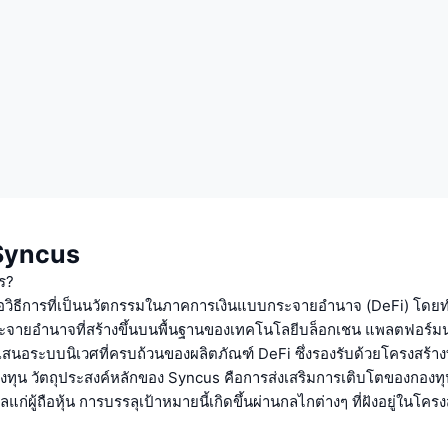
บ Syncus
ร?
วิธีการที่เป็นนวัตกรรมในภาคการเงินแบบกระจายอำนาจ (DeFi) โดยทำห
ายอำนาจที่สร้างขึ้นบนพื้นฐานของเทคโนโลยีบล็อกเชน แพลตฟอร์มนว
สนอระบบนิเวศที่ครบถ้วนของผลิตภัณฑ์ DeFi ซึ่งรองรับด้วยโครงสร้างท
ทุน วัตถุประสงค์หลักของ Syncus คือการส่งเสริมการเติบโตของกองทุนอ
ัลแก่ผู้ถือหุ้น การบรรลุเป้าหมายนี้เกิดขึ้นผ่านกลไกต่างๆ ที่ฝังอยู่ในโคร