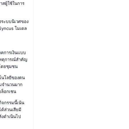
าสผู้ใช้ในการ
องระบบนิเวศของ
ศ Syncus โมเดล
ภาคการเงินแบบ
เหตุการณ์สำคัญ
นโดยชุมชน
ทคโนโลยีของตน
ู้ชมจำนวนมาก
่บล็อกเชน
ิจกรรมนี้เน้น
ด้ส่วนเสียมี
ลังดำเนินไป