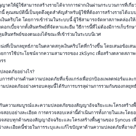
ุญาตให้ผู้ใช้สามารถสร้างรายได้จากการฝากเงินผ่านกระบวนการที่เกี่ยว
่านี้ คุณสมบัตินี้เป็นจุดดึงดูดสำคัญสำหรับผู้ใช้ที่ต้องการสร้างรายได้
เงินคริปโต โดยการเข้าร่วมในระบบนี้ ผู้ใช้สามารถจัดหาสภาพคล่องให
กเบี้ยจากทั้งสินทรัพย์ที่จัดหาและยืม วิธีการนี้ที่ไม่ต้องมีการเก็บรักษาส
มสินทรัพย์ของตนเองได้ขณะที่เข้าร่วมในระบบนิเวศ
่งที่เป็นกลยุทธ์ภายในตลาดสกุลเงินคริปโตที่กว้างขึ้น โดยเสนอข้อเสนอ
้โดยการใช้ประโยชน์จากความสามารถของ zkSync เพื่อสร้างตลาดสภาพคล่
ารร
ปลอดภัยอย่างไร?
บการทำงานด้านความปลอดภัยที่แข็งแกร่งเพื่อปกป้องแพลตฟอร์มและกา
ความปลอดภัยอย่างครอบคลุมนี้ได้รับการบรรลุผ่านการรวมกันของกลยุท
กันความสมบูรณ์และความปลอดภัยของสัญญาอัจฉริยะและโครงสร้างพื
สอบอย่างละเอียด การตรวจสอบเหล่านี้ดำเนินการทั้งภายในและโดยอ
่งตรวจสอบทุกด้านของสัญญาอัจฉริยะและโครงสร้างพื้นฐานของ Syncus เพื
งละเอียดนี้ช่วยในการระบุและแก้ไขปัญหาด้านความปลอดภัยที่อาจเกิด