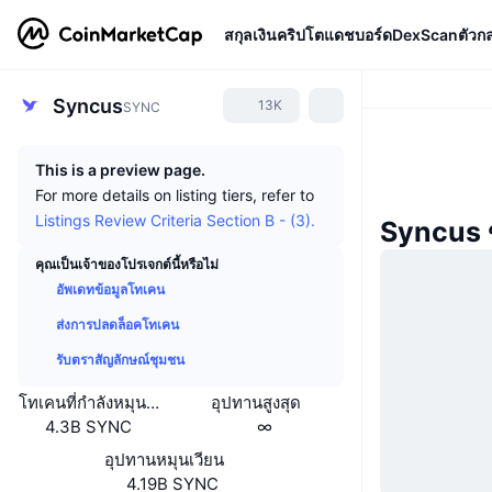
สกุลเงินคริปโต
แดชบอร์ด
DexScan
ตัวก
Syncus
13K
SYNC
This is a preview page.
For more details on listing tiers, refer to
Listings Review Criteria Section B - (3).
Syncus 
คุณเป็นเจ้าของโปรเจกต์นี้หรือไม่
อัพเดทข้อมูลโทเคน
ส่งการปลดล็อคโทเคน
รับตราสัญลักษณ์ชุมชน
โทเคนที่กำลังหมุนเวียนหรือถูกล็อค
อุปทานสูงสุด
4.3B SYNC
∞
อุปทานหมุนเวียน
4.19B SYNC