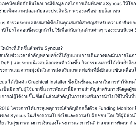
งเทคนิคเพื่อตัดสินใจอย่างมีข้อมูล กลไกการเดิมพันของ Syncus ให้โอก
ึ่งช่วยเพิ่มความปลอดภัยและประสิทธิภาพของเครือข่ายบล็อกเชน
us ยังรวมระบบคลังสมบัติซึ่งเป็นคุณสมบัติสำคัญสำหรับความยั่งยืนข
บภาษีโปรโตคอลซึ่งจะถูกนำไปใช้เพื่อสนับสนุนด้านต่างๆ ของระบบนิเว
ใดบ้างที่เกิดขึ้นสำหรับ Syncus?
สบกับช่วงเวลาสำคัญหลายครั้งที่ได้รูปแบบการเดินทางของมันภายใน
eFi) และระบบนิเวศบล็อกเชนที่กว้างขึ้น กิจกรรมเหล่านี้ได้เน้นย้ำถึง
การและความมุ่งมั่นในการส่งเสริมแพลตฟอร์มที่ยั่งยืนและขับเคลื่อ
cus ได้เปิดตัว Graphical Installer ซึ่งเป็นขั้นตอนแรกในการทำให้เ
และเป็นมิตรกับผู้ใช้มากขึ้น การพัฒนานี้มีความสำคัญสำหรับการดึงดูดผ
รณ์ผู้ใช้ง่ายขึ้น ซึ่งเป็นส่วนสำคัญในการส่งเสริมการนำไปใช้ในพื้นที
 2016 โครงการได้บรรลุเหตุการณ์สำคัญอีกครั้งด้วย Funding Monitor ก
ั่นของ Syncus ในเรื่องความโปร่งใสและความรับผิดชอบ โดยให้ผู้มีส่วนไ
นเกี่ยวกับสุขภาพทางการเงินของโครงการและการันตีว่าแผนการพัฒนากำ