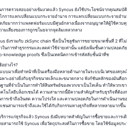
ารตรวจสอบอย่างเข้มงวดแล้ว Syncus ยังใช้ประโยชน์จากคุณสมบัต
กการแลกเปลี่ยนแบบกระจายอำนาจ การแลกเปลี่ยนแบบกระจายอำนาจเป็
ดภัยมากกว่าแพลตฟอร์มแบบมีศูนย์กลางเนื่องจากอนุญาตให้ผู้ใช้ควบค
ามเสี่ยงของการถูกขโมยจากจุดล้มเหลวกลาง
s ยังรวมกับ zkSync chain ซึ่งเป็นโซลูชันการขยายขนาดชั้นที่ 2 ที่ไม่
วในการทำธุรกรรมและลดค่าใช้จ่ายเท่านั้น แต่ยังเพิ่มชั้นความปลอดภัยเ
o-knowledge proofs ซึ่งเป็นเทคนิคการเข้ารหัสลับชั้นนำที่ช
้อย่างไร?
บบมาเพื่อทำหน้าที่เป็นเครื่องมือหลายด้านภายในระบบนิเวศของสกุล
พาะอย่างยิ่งกับธุรกิจขนาดเล็กและขนาดกลาง ฟังก์ชันหลักของมันคือกา
พื้นฐานที่จำเป็นในการทำให้สินทรัพย์ของพวกเขาเป็นโทเค็น ทำให้พวกเข
โนโลยีบล็อกเชนได้ ความสามารถนี้มีความสำคัญสำหรับธุรกิจที่ต้องก
ารเข้าถึงเงินสด ความโปร่งใส และความปลอดภัยในการดำเนินงานขอ
เชนสามารถเข้าถึงและใช้ได้กับกิจกรรมทางธุรกิจที่หลากหลายมากขึ้น
ิการแก่ธุรกิจแล้ว Syncus ยังมีบทบาทสำคัญในการซื้อขายและการเดิ
ายสามารถใช้ Syncus เพื่อวัตถุประสงค์ในการซื้อขาย โดยใช้ข้อมูลประวั