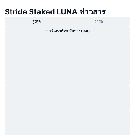
กำลังเป็นที่นิยม
คริปโตฯ ETFs
Stride Staked LUNA ข่าวสาร
การเรียนรู้
CMC MCP
ใหม่
บิตคอยน์ ETFs
สูงสุด
ล่าสุด
x402
ข่าว
การวิเคราห์รายวันของ CMC
คริปโต
อีเธอเรียม ETFs
Academy
การเมือง
การวิเคราะห์ทางเทคนิค
วิจัย
สปอต
RSI
วิดีโอ
การเงิน
MACD
คลังคำศัพท์
เทคโนโลยี
ตราสารอนุพันธ์
แคมเปญ
NFT
ภาพรวม
Airdrop
สถิติ NFT โดยภาพรวม
การชำระบัญชี
รางวัลเพชร