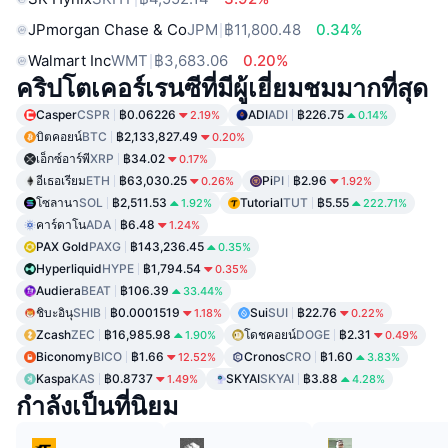
JPmorgan Chase & Co
JPM
฿11,800.48
0.34%
Walmart Inc
WMT
฿3,683.06
0.20%
คริปโตเคอร์เรนซีที่มีผู้เยี่ยมชมมากที่สุด
Casper
CSPR
฿0.06226
ADI
ADI
฿226.75
2.19%
0.14%
บิตคอยน์
BTC
฿2,133,827.49
0.20%
เอ็กซ์อาร์พี
XRP
฿34.02
0.17%
อีเธอเรียม
ETH
฿63,030.25
Pi
PI
฿2.96
0.26%
1.92%
โซลานา
SOL
฿2,511.53
Tutorial
TUT
฿5.55
1.92%
222.71%
คาร์ดาโน
ADA
฿6.48
1.24%
PAX Gold
PAXG
฿143,236.45
0.35%
Hyperliquid
HYPE
฿1,794.54
0.35%
Audiera
BEAT
฿106.39
33.44%
ชิบะอินุ
SHIB
฿0.0001519
Sui
SUI
฿22.76
1.18%
0.22%
Zcash
ZEC
฿16,985.98
โดชคอยน์
DOGE
฿2.31
1.90%
0.49%
Biconomy
BICO
฿1.66
Cronos
CRO
฿1.60
12.52%
3.83%
Kaspa
KAS
฿0.8737
SKYAI
SKYAI
฿3.88
1.49%
4.28%
กำลังเป็นที่นิยม