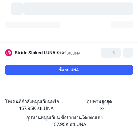
สกุลเงินคริปโต
แดชบอร์ด
สกุลเงินคริปโต
DexScan
ตลาด
อันดับ
Stride Staked LUNA
ราคา
6
StLUNA
สัญญาณ
ตัวกลางการแลกเปลี่ยน
หมวดหมู่
New
ภาพรวมของตลาด
ซื้อ stLUNA
กำลังมาแรง
ชุมชน
ภาพตลาดย้อนหลัง
ตลาด Spot
การซื้อขายสินทรัพย์ดิจิทัลโดยผ่านคนกลาง:
ใหม่
ฟีด
API
การปลดล็อกโทเคน
จำนวนคริปโทเคอร์เรนซี
Spot
โทเคนที่กำลังหมุนเวียนหรือถูกล็อค
อุปทานสูงสุด
157.95K stLUNA
∞
ราคาบวก
หัวข้อ
อัตราผลตอบแทน
ผลิตภัณฑ์
คลังของ บิตคอยน์
ตราสารอนุพันธ์
API
อุปทานหมุนเวียน ซึ่งรายงานโดยตนเอง
Meme Explorer
157.95K stLUNA
ไลฟ์สด
สินทรัพย์ในโลกแห่งความเป็นจริง
คลังของ บีเอนบี
ผลิตภัณฑ์
API คริปโต
การซื้อขายสินทรัพย์ดิจิทัลโดยไม่มีคนกลาง:
Website