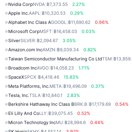
Nvidia Corp
NVDA
฿7,373.55
2.27%
Apple Inc.
AAPL
฿10,320.53
0.29%
Alphabet Inc Class A
GOOGL
฿11,690.62
0.96%
Microsoft Corp
MSFT
฿16,458.03
0.03%
Silver
SILVER
฿2,094.67
3.05%
Amazon.com Inc
AMZN
฿9,039.34
0.82%
Taiwan Semiconductor Manufacturing Co Ltd
TSM
฿13,859
Broadcom Inc
AVGO
฿14,058.23
1.71%
SpaceX
SPCX
฿4,418.46
15.83%
Meta Platforms, Inc.
META
฿19,496.09
0.37%
Tesla, Inc.
TSLA
฿10,840.1
2.83%
Berkshire Hathaway Inc Class B
BRK.B
฿17,179.69
0.54%
Eli Lilly And Co
LLY
฿39,075.45
0.52%
Micron Technology Inc
MU
฿28,994.6
0.44%
SK Hynix
SKHY
฿4,552.14
3.92%