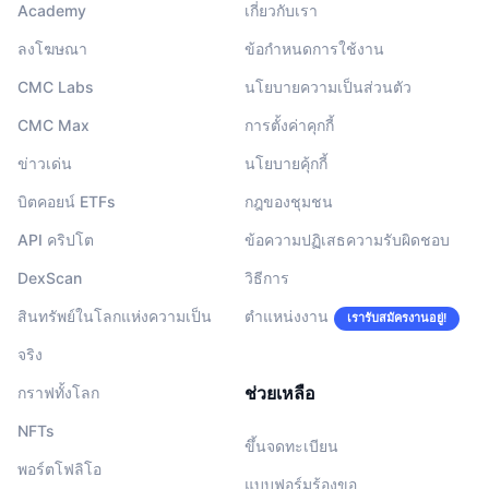
Academy
เกี่ยวกับเรา
ลงโฆษณา
ข้อกำหนดการใช้งาน
CMC Labs
นโยบายความเป็นส่วนตัว
CMC Max
การตั้งค่าคุกกี้
ข่าวเด่น
นโยบายคุ้กกี้
บิตคอยน์ ETFs
กฎของชุมชน
API คริปโต
ข้อความปฏิเสธความรับผิดชอบ
DexScan
วิธีการ
สินทรัพย์ในโลกแห่งความเป็น
ตำแหน่งงาน
เรารับสมัครงานอยู่!
จริง
ช่วยเหลือ
กราฟทั้งโลก
NFTs
ขึ้นจดทะเบียน
พอร์ตโฟลิโอ
แบบฟอร์มร้องขอ