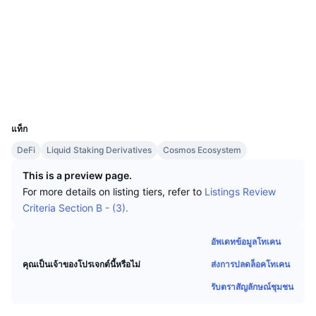
นักเทรดชั้นนำ
บทความ
เว็บไซต์
เงินไหลเข้า/ไหลออกของ Exchange
DEX API
แปลงสกุลเงิน
ตารางอันดับ
Spot
โซเชียล
เซนติเมนต์
องค์กร
จดหมายข่าว
ตัวชี้วัด
กำลังเป็นที่นิยม
ตราสารอนุพันธ์
สัญญา
ibc/08...CBE431
www.mintscan.io
ราคา
CMC Launch
สำรวจ
ที่กำลังจะมาถึง
ดัชนีความกลัวและความโลภ
UCID
แหล่งข้อมูล
29437
CMC Labs
ที่เพิ่มเข้ามาล่าสุด
ดัชนีฤดูกาลอัลท์คอยน์
แท็ก
CMC Max
GainersและLosers
ตัวชี้วัดวัฏจักรตลาด
DeFi
Liquid Staking Derivatives
Cosmos Ecosystem
เอกสาร
This is a preview page.
ข่าวเด่น
ที่มีผู้เข้าชมมากที่สุด
สัดส่วนมูลค่าตลาดรวมของบิตคอยน์เปรียบเทียบกับตลา
For more details on listing tiers, refer to
Listings Review
คำถามพบบ่อย
Criteria Section B - (3).
เทเลบอท
ความรู้สึกที่มีต่อชุมชน
ดัชนี CoinMarketCap 20
การบูรณาการ AI
อัพเดทข้อมูลโทเคน
ลงโฆษณา
อันดับเชน
ดัชนี CoinMarketCap 100
ส่งการปลดล็อคโทเคน
คุณเป็นเจ้าของโปรเจกต์นี้หรือไม่
CMC Agent Hub
รับตราสัญลักษณ์ชุมชน
ตลาดการคาดการณ์
กระแสเงินทุน ETF
วิดเจ็ตสำหรับเว็บไซต์
ตลาดทักษะ