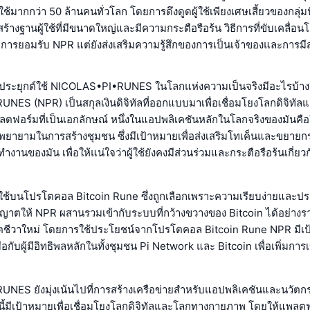
้ใช้มากกว่า 50 ล้านคนทั่วโลก โดยการดึงดูดผู้ใช้เพียงเศษเสี้ยวของกลุ่มน
างฐานผู้ใช้ที่มีขนาดใหญ่และมีความกระตือรือร้น วิธีการที่ขับเคลื่อนโ
่มการยอมรับ NPR แต่ยังส่งเสริมความรู้สึกของการเป็นเจ้าของและการมีส่
การประยุกต์ใช้ NICOLAS•PI•RUNES ในโลกแห่งความเป็นจริงมีอะไรบ้าง
ES (NPR) เป็นสกุลเงินดิจิทัลที่ออกแบบมาเพื่อเชื่อมโยงโลกดิจิทั
ตฟอร์มที่เป็นเอกลักษณ์ หนึ่งในแอปพลิเคชันหลักในโลกจริงของมัน
ยายามในการสร้างชุมชน ซึ่งมีเป้าหมายเพื่อส่งเสริมโทเค็นและขยายก
ำงานของมัน เพื่อให้แน่ใจว่าผู้ใช้ยังคงมีส่วนร่วมและกระตือรือร้นเกี่ย
ับใช้บนโปรโตคอล Bitcoin Rune ซึ่งถูกเลือกเพราะความเรียบง่ายและปร
ญาตให้ NPR ผสานรวมเข้ากับระบบที่กว้างขวางของ Bitcoin ได้อย่างราบ
ีวิตชีวาใหม่ โดยการใช้ประโยชน์จากโปรโตคอล Bitcoin Rune NPR มีเป
อกับผู้มีอิทธิพลหลักในทั้งชุมชน Pi Network และ Bitcoin เพื่อเพิ่มกา
ES ยังมุ่งเน้นไปที่การสร้างเครือข่ายสำหรับแอปพลิเคชันและนวัตก
นี้มีเป้าหมายเพื่อเชื่อมโยงโลกดิจิทัลและโลกทางกายภาพ โดยให้แพลต