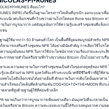
ับ NICOLAS•PI•RUNES
 NICOLAS•PI•RUNES คืออะไร?
NES (NPR) เกิดขึ้นในฐานะโครงการโทเค็นที่บุกเบิก ออกแบบมาเพื่อ
ระบบนิเวศบล็อกเชนที่กว้างขวางผ่านโปรโตคอล Rune ของ Bitcoin ความค
หมายในการบูรณาการ แต่ยังมุ่งเน้นการให้ความรู้และสร้างชุมชนที่แข็งแ
กเชน
ีฐานผู้ใช้มากกว่า 50 ล้านคนทั่วโลก เป็นพื้นที่ที่อุดมสมบูรณ์สำหรับ NPR 
้ยวก็สามารถเสริมสร้างชุมชน NPR ได้อย่างมีนัยสำคัญ การเลือกใช้โป
งความมุ่งมั่นของ NPR ในการใช้ประโยชน์จากความเรียบง่ายและประสิทธ
การขยายตัวในเครือข่ายที่กว้างขวางของ Bitcoin เป็นไปอย่างราบรื่น
าและความพยายามในการสร้างชุมชนเป็นหัวใจของกลยุทธ์ของ NPR โ
ามรู้และมีส่วนร่วม NPR มุ่งหวังที่จะสร้างระบบนิเวศที่มีชีวิตชีวาที่ผู้ใช
เทคโนโลยีบล็อกเชนได้อย่างเต็มที่ ศักยภาพในการเติบโตนั้นมหาศาล 
มสำเร็จของโทเค็นที่คล้ายกันเช่น DOG•GO•TO•THE•MOON ที่ประ
ตลาดที่สูงด้วยฐานผู้ใช้ที่ค่อนข้างเล็ก
PR ขยายเกินกว่าการบูรณาการเพียงอย่างเดียว มันมุ่งหวังที่จะกลายเป็น
่สุดในเครือข่าย Bitcoin ความทะเยอทะยานนี้ได้รับแรงหนุนจากความพ