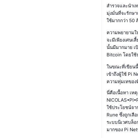
สำรวจและนำเทคโ
มุ่งมั่นที่จะรั
ใช้มากกว่า 50 
ความพยายามในกา
จะมีเพียงเศษเสี
นั้นมีมากมาย เ
Bitcoin โดยใช้
ในขณะที่เขียนน
เข้าถึงผู้ใช้ P
ความทุ่มเทของ
นี่คือเนื้อหา 
NICOLAS•PI•RUN
ใช้ประโยชน์จาก
Rune ซึ่งถูกเลื
ระบบนิเวศบล็อก
มากของ Pi Netw