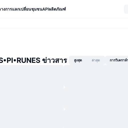
ลางการแลกเปลี่ยน
ชุมชน
API
ผลิตภัณฑ์
•PI•RUNES ข่าวสาร
สูงสุด
ล่าสุด
การวิเคราห