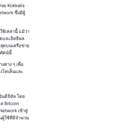
olas Kokkalis
work ซึ่งมีผู้
เหล่านี้ แม้ว่า
บโตและอิทธิพล
่สุดบนเครือข่าย
ศน์นี้
ต่าง ๆ เพื่อ
ของโทเค็นและ
นดิจิทัล โดย
อล Bitcoin
etwork เข้าสู่
ู้ใช้ที่มีจำนวน