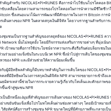
ลาสำคัญสำหรับ NICOLAS•PI•RUNES คือการนำไปใช้บนโปรโตคอล Bi
ถูกขับเคลื่อนโดยความสามารถของโปรโตคอลในการนำความมีชีวิตชีวาใหม
itcoin ซึ่งเสนอแนวโน้มการพัฒนาที่มีศักยภาพในวงการ Bitcoin การนำไป
งการเดินทางของ NPR ในตลาดสกุลเงินดิจิทัล โดยวางรากฐานสำหรับกา
ต
มของชุมชนเป็นรากฐานสำคัญของกลยุทธ์ของ NICOLAS•PI•RUNES ค
Pi Network นั้นไม่หยุดยั้ง โดยมีกิจกรรมส่งเสริมการขายต่างๆ ที่มุ่งเน้นก
 NPR เป้าหมายคือการใช้ประโยชน์จากความกระตือรือร้นต่อบล็อกเชนในหมู
วนร่วมอย่างแข็งขันในระบบนิเวศ NPR ซึ่งนำไปสู่การเติบโตของชุมชนผู้ใ
ไหวของ NPR และมีส่วนช่วยให้ความนิยมเพิ่มขึ้น
ตรกับผู้มีอิทธิพลสำคัญก็มีบทบาทสำคัญในการเติบโตของ NICOLAS•P
ุคคลที่มีอิทธิพลในวงการสกุลเงินดิจิทัล NPR สามารถขยายการเข้าถึงแล
ันธมิตรเหล่านี้ช่วยในการกระจายความรู้เกี่ยวกับโทเค็นและศักยภาพของมั
ขึ้นเข้าสู่ชุมชน NPR
เป็นอีกหนึ่งแง่มุมที่สำคัญของการเดินทางของ NICOLAS•PI•RUNES ที
างขยันขันแข็งเพื่อโปรโมทโทเค็นผ่านช่องทางต่างๆ โดยมีเป้าหมายเพื่อเ
วิสัยทัศน์คือการสร้างชุมชน NPR ขนาดใหญ่ที่มีศักยภาพที่จะกลายเป็น