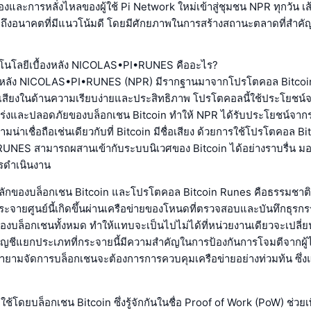
ื่องและการหลั่งไหลของผู้ใช้ Pi Network ใหม่เข้าสู่ชุมชน NPR ทุกวัน 
ถึงอนาคตที่มีแนวโน้มดี โดยมีศักยภาพในการสร้างสถานะตลาดที่สำคั
เทคโนโลยีเบื้องหลัง NICOLAS•PI•RUNES คืออะไร?
องหลัง NICOLAS•PI•RUNES (NPR) มีรากฐานมาจากโปรโตคอล Bitcoin
ื่อเสียงในด้านความเรียบง่ายและประสิทธิภาพ โปรโตคอลนี้ใช้ประโยชน์
แกร่งและปลอดภัยของบล็อกเชน Bitcoin ทำให้ NPR ได้รับประโยชน์จา
่าเชื่อถือเช่นเดียวกับที่ Bitcoin มีชื่อเสียง ด้วยการใช้โปรโตคอล B
NES สามารถผสานเข้ากับระบบนิเวศของ Bitcoin ได้อย่างราบรื่น มอบ
ารดำเนินงาน
หลักของบล็อกเชน Bitcoin และโปรโตคอล Bitcoin Runes คือธรรมชาติ
ระจายศูนย์นี้เกิดขึ้นผ่านเครือข่ายของโหนดที่ตรวจสอบและบันทึกธุร
งบล็อกเชนทั้งหมด ทำให้แทบจะเป็นไปไม่ได้ที่หน่วยงานเดียวจะเปลี่
ญชีแยกประเภทที่กระจายนี้มีความสำคัญในการป้องกันการโจมตีจากผู้ไม
ยายามจัดการบล็อกเชนจะต้องการการควบคุมเครือข่ายอย่างท่วมท้น ซึ่
ใช้โดยบล็อกเชน Bitcoin ซึ่งรู้จักกันในชื่อ Proof of Work (PoW) ช่วยเ