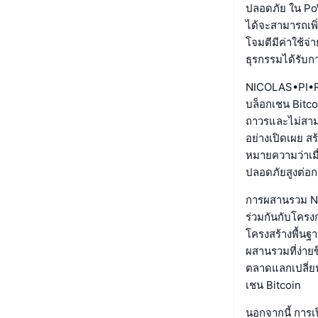
ปลอดภัย ใน PoW
ได้จะสามารถเพ
โจมตีมีค่าใช้จ
ธุรกรรมได้รับ
NICOLAS•PI•RU
บล็อกเชน Bitco
ถาวรและไม่สามา
อย่างเปิดเผย ส
หมายความว่าเมื
ปลอดภัยสูงต่อ
การผสานรวม NI
ร่วมกันกับโครง
โครงสร้างพื้นฐ
ผสานรวมที่ง่ายข
ตลาดแลกเปลี่ยน
เชน Bitcoin
นอกจากนี้ การ