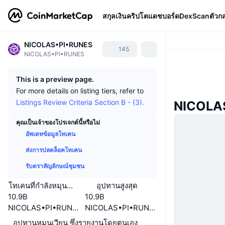
สกุลเงินคริปโต
แดชบอร์ด
DexScan
ตัวก
NICOLAS•PI•RUNES
145
NICOLAS•PI•RUNES
This is a preview page.
For more details on listing tiers, refer to
Listings Review Criteria Section B - (3).
NICOLAS
คุณเป็นเจ้าของโปรเจกต์นี้หรือไม่
อัพเดทข้อมูลโทเคน
ส่งการปลดล็อคโทเคน
รับตราสัญลักษณ์ชุมชน
โทเคนที่กำลังหมุนเวียนหรือถูกล็อค
อุปทานสูงสุด
10.9B
10.9B
NICOLAS•PI•RUNES
NICOLAS•PI•RUNES
อุปทานหมุนเวียน ซึ่งรายงานโดยตนเอง