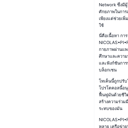
Network ซึ่งมีผู
ศักยภาพในการสร้
เพียงแต่ช่วยเพิ
ใช้
นี่คือเนื้อหา 
NICOLAS•PI•RUN
กายภาพผ่านแพล
ศึกษาและความพ
และฟังก์ชันการท
บล็อกเชน
โทเค็นนี้ถูกปร
โปรโตคอลนี้อนุ
ฟื้นฟูมันด้วยช
สร้างความร่วมมื
ระทบของมัน
NICOLAS•PI•RUN
หลาย เครือข่าย