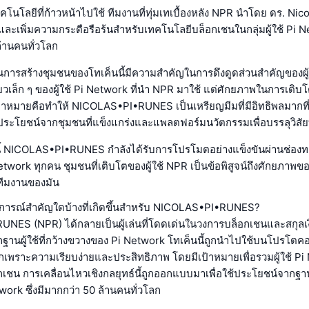
นโลยีที่ก้าวหน้าไปใช้ ทีมงานที่ทุ่มเทเบื้องหลัง NPR นำโดย ดร. Nic
กษาและเพิ่มความกระตือรือร้นสำหรับเทคโนโลยีบล็อกเชนในกลุ่มผู้ใช้ Pi Net
ล้านคนทั่วโลก
รสร้างชุมชนของโทเค็นนี้มีความสำคัญในการดึงดูดส่วนสำคัญของผู้ใช้
้ยวเล็ก ๆ ของผู้ใช้ Pi Network ที่นำ NPR มาใช้ แต่ศักยภาพในการเติ
ป้าหมายคือทำให้ NICOLAS•PI•RUNES เป็นเหรียญมีมที่มีอิทธิพลมากที
ประโยชน์จากชุมชนที่แข็งแกร่งและแพลตฟอร์มนวัตกรรมเพื่อบรรลุวิสัยทั
ี้ NICOLAS•PI•RUNES กำลังได้รับการโปรโมตอย่างแข็งขันผ่านช่องทาง
i Network ทุกคน ชุมชนที่เติบโตของผู้ใช้ NPR เป็นข้อพิสูจน์ถึงศักยภาพ
ทีมงานของมัน
เหตุการณ์สำคัญใดบ้างที่เกิดขึ้นสำหรับ NICOLAS•PI•RUNES?
ES (NPR) ได้กลายเป็นผู้เล่นที่โดดเด่นในวงการบล็อกเชนและสกุลเงิ
ฐานผู้ใช้ที่กว้างขวางของ Pi Network โทเค็นนี้ถูกนำไปใช้บนโปรโตค
อกเพราะความเรียบง่ายและประสิทธิภาพ โดยมีเป้าหมายเพื่อรวมผู้ใช้ Pi N
เชน การเคลื่อนไหวเชิงกลยุทธ์นี้ถูกออกแบบมาเพื่อใช้ประโยชน์จากฐานผ
ork ซึ่งมีมากกว่า 50 ล้านคนทั่วโลก