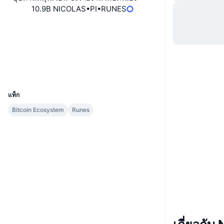
10.9B NICOLAS•PI•RUNES
เว็บไซต์
Website
โซเชียล
สัญญา
NICOLASPIRUNES
สำรวจ
ordiscan.com
UCID
32072
แท็ก
Bitcoin Ecosystem
Runes