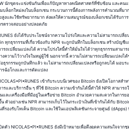
 นักขุดจะแข่งขันกันเพื่อแก้ปัญหาทางคณิตศาสตร์ที่ซับซ้อน และคนแร
ิ่มบล็อกใหม่ลงในบล็อกเชน กระบวนการนี้ต้องการพลังการคำนวณที่มาก
่ายสูงและใช้ทรัพยากรมาก ส่งผลให้ความสมบูรณ์ของบล็อกเชนได้รับการ
การตรวจสอบอย่างปลอดภัย
NES ยังได้รับประโยชน์จากความโปร่งใสและความไม่สามารถเปลี่ย
in ทุกธุรกรรมที่เกี่ยวข้องกับ NPR จะถูกบันทึกในบล็อกเชน สร้างบัญชี
รถเปลี่ยนแปลงได้ ความโปร่งใสนี้ทำให้มั่นใจได้ว่าทุกธุรกรรมสามา
ร้างความไว้วางใจในหมู่ผู้ใช้ นอกจากนี้ ความไม่สามารถเปลี่ยนแปลงไ
่อธุรกรรมถูกบันทึกแล้ว จะไม่สามารถเปลี่ยนแปลงหรือถูกลบได้ มอบร
การฉ้อโกงและการดัดแปลง
COLAS•PI•RUNES เข้ากับระบบนิเวศของ Bitcoin ยังเปิดโอกาสสำห
การและบริการอื่น ๆ ที่ใช้ Bitcoin ความเข้ากันได้นี้ทำให้ NPR สามาร
านและเครื่องมือที่มีอยู่ในเครือข่าย Bitcoin อำนวยความสะดวกในการ
ึ้น ตัวอย่างเช่น NPR สามารถเก็บไว้ในกระเป๋าเงินที่เข้ากันได้กับ Bitco
ที่รองรับโทเค็น Bitcoin และใช้ในแอปพลิเคชันกระจายศูนย์ (dApps) ท
เปิดตัว NICOLAS•PI•RUNES ยังมีเป้าหมายเพื่อดึงดูดความสนใจจากชุ