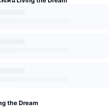
โทเคน Living the Dream
ving the Dream