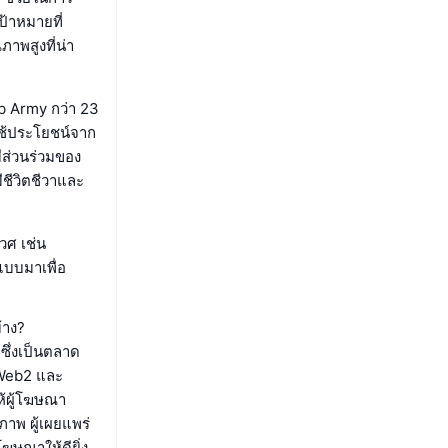
้าหมายที่
ภาพสูงที่น่า
ib Army กว่า 23
ใช้ประโยชน์จาก
ีส่วนร่วมของ
ีชีวิตชีวาและ
วศ เช่น
แบบมาเพื่อ
้าง?
ซึ่งเป็นตลาด
 Web2 และ
้ผู้โฆษณา
าพ ผู้เผยแพร่
ฆษณาให้ดียิ่ง