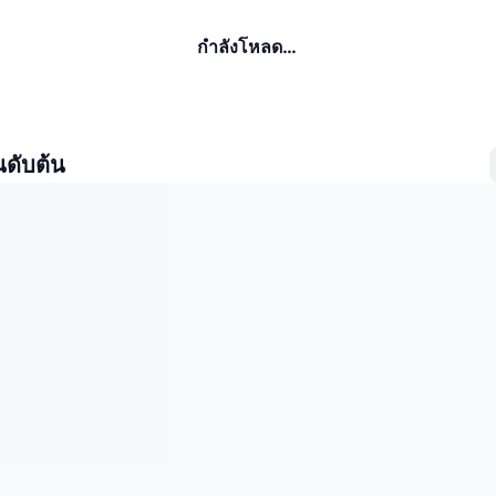
กำลังโหลด…
นดับต้น