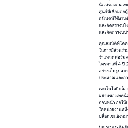
นิเวศของตน เท
ศูนย์ที่เชื่อม
อร์เฟซที่ใช้ง
และจัดสรรงบโฆ
และจัดการงบปร
คุณสมบัติที่โด
ในการมีส่วนร่
ว่าแพลตฟอร์มจ
ไตรมาสที่ 4 ปี
อย่างเต็มรูปแบ
ประมาณและการ
เทคโนโลยีบล็อกเ
ผสานของเทคนิค
ก่อนหน้า ก่อให
ใดหน่วยงานหนึ
บล็อกเชนยังหมา
ปัญญาประดิษฐ์แ