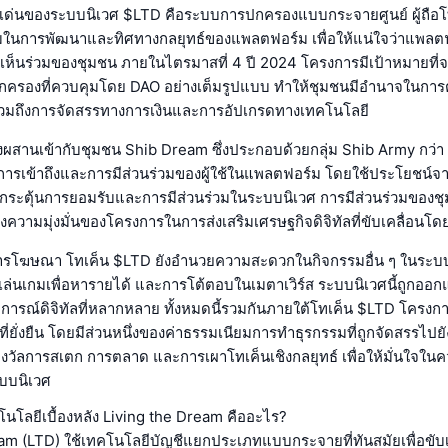
ดดเด่นของระบบนิเวศ $LTD คือระบบการปกครองแบบกระจายศูนย์ ผู้ถือโ
วมในการพัฒนาและทิศทางกลยุทธ์ของแพลตฟอร์ม เพื่อให้แน่ใจว่าแพล
็นร่วมของชุมชน ภายในไตรมาสที่ 4 ปี 2024 โครงการมีเป้าหมายที่จะเ
ครองที่ควบคุมโดย DAO อย่างเต็มรูปแบบ ทำให้ชุมชนมีอำนาจในการตั
รวมถึงการจัดสรรทางการเงินและการอัปเกรดทางเทคโนโลยี
งผสานเข้ากับชุมชน Shib Dream ซึ่งประกอบด้วยกลุ่ม Shib Army กว่า 
่มการเข้าถึงและการมีส่วนร่วมของผู้ใช้ในแพลตฟอร์ม โดยใช้ประโยชน์จ
อกระตุ้นการยอมรับและการมีส่วนร่วมในระบบนิเวศ การมีส่วนร่วมของช
ึงความมุ่งมั่นของโครงการในการส่งเสริมเศรษฐกิจดิจิทัลที่ขับเคลื่อนโ
รโฆษณา โทเค็น $LTD ยังอำนวยความสะดวกในกิจกรรมอื่น ๆ ในระบบน
รเล่นเกมเพื่อหารายได้ และการโต้ตอบในเมตาเวิร์ส ระบบนิเวศนี้ถูกออก
ารณ์ดิจิทัลที่หลากหลาย ทั้งหมดนี้รวมกันภายใต้โทเค็น $LTD โครงกา
ี่ยั่งยืน โดยมีส่วนหนึ่งของค่าธรรมเนียมการทำธุรกรรมที่ถูกจัดสรรไป
รางวัลการสเตก การตลาด และการเผาโทเค็นเชิงกลยุทธ์ เพื่อให้มั่นใจในค
บบนิเวศ
ทคโนโลยีเบื้องหลัง Living the Dream คืออะไร?
am (LTD) ใช้เทคโนโลยีบัญชีแยกประเภทแบบกระจายที่ทันสมัยเพื่อขับ