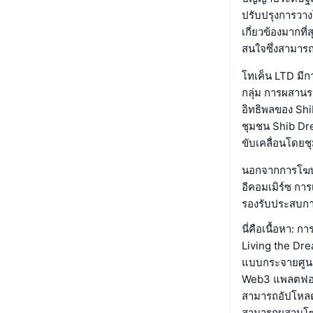
ปรับปรุงการวาง
เกี่ยวข้องมากที
สนใจซึ่งสามารถ
โทเค็น LTD มีก
กลุ่ม การผสานร
อิทธิพลของ Shi
ชุมชน Shib Drea
ขับเคลื่อนโดยช
นอกจากการโฆษณ
อีคอมเมิร์ซ กา
รองรับประสบการ
นี่คือเนื้อหา: 
Living the Drea
แบบกระจายศูนย์
Web3 แพลตฟอร์
สามารถอัปโหลด
สามารถผสานโฆษณ