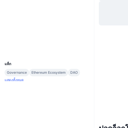
Website
Whitepaper
เว็บไซต์
โซเชียล
สัญญา
0x1FdB...92039E
สำรวจ
etherscan.io
วอลเลท
UCID
32767
แท็ก
Governance
Ethereum Ecosystem
DAO
แสดงทั้งหมด