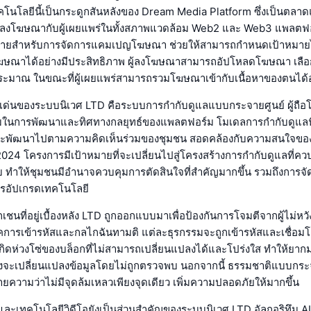
คโนโลยีนี้เป็นกระดูกสันหลังของ Dream Media Platform ซึ่งเป็นตล
ต่อผู้ลงโฆษณากับผู้เผยแพร่ในทั้งสภาพแวดล้อม Web2 และ Web3 แพลตฟอร
านง่ายสำหรับการจัดการแคมเปญโฆษณา ช่วยให้สามารถกำหนดเป้าหมายไ
ษณาได้อย่างมีประสิทธิภาพ ผู้ลงโฆษณาสามารถอัปโหลดโฆษณา เลือก
ะมาณ ในขณะที่ผู้เผยแพร่สามารถรวมโฆษณาเข้ากับเนื้อหาของตนได้อย
ดเด่นของระบบนิเวศ LTD คือระบบการกำกับดูแลแบบกระจายศูนย์ ผู้ถือ
วมในการพัฒนาและทิศทางกลยุทธ์ของแพลตฟอร์ม โมเดลการกำกับดูแลนี้ท
ะพัฒนาไปตามความคิดเห็นร่วมของชุมชน สอดคล้องกับความสนใจของผ
 2024 โครงการมีเป้าหมายที่จะเปลี่ยนไปสู่โครงสร้างการกำกับดูแลที่
บ ทำให้ชุมชนมีอำนาจควบคุมการตัดสินใจที่สำคัญมากขึ้น รวมถึงการจ
อัปเกรดเทคโนโลยี
ชนที่อยู่เบื้องหลัง LTD ถูกออกแบบมาเพื่อป้องกันการโจมตีจากผู้ไม่หว
การเข้ารหัสและกลไกฉันทามติ แต่ละธุรกรรมจะถูกเข้ารหัสและเชื่อมโ
้เกิดห่วงโซ่ของบล็อกที่ไม่สามารถเปลี่ยนแปลงได้และโปร่งใส ทำให้ยาก
่งจะเปลี่ยนแปลงข้อมูลโดยไม่ถูกตรวจพบ นอกจากนี้ ธรรมชาติแบบกระ
ยความว่าไม่มีจุดล้มเหลวเพียงจุดเดียว เพิ่มความปลอดภัยให้มากขึ้น
ละเทคโนโลยีวิดีโอยังเป็นส่วนสำคัญของระบบนิเวศ LTD อัลกอริทึม A