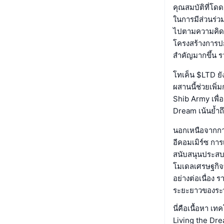
คุณสมบัติที่โ
ในการมีส่วนร่
ไปตามความคิดเห
โครงสร้างการปก
สำคัญมากขึ้น 
โทเค็น $LTD ยั
ผสานนี้ช่วยเพิ
Shib Army เพื่
Dream เน้นย้ำถ
นอกเหนือจากกา
อีคอมเมิร์ซ กา
สนับสนุนประสบก
โมเดลเศรษฐกิจท
อย่างต่อเนื่อง 
ระยะยาวของระ
นี่คือเนื้อหา เ
Living the Dre