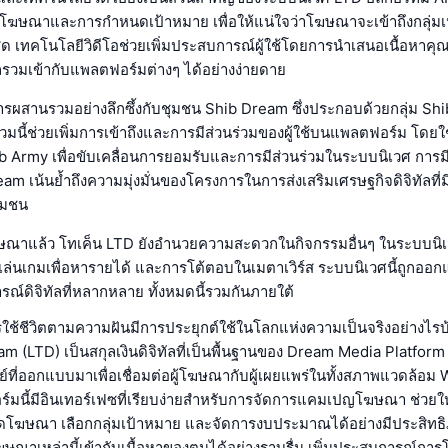
โฆษณาและการกำหนดเป้าหมาย เพื่อให้แน่ใจว่าโฆษณาจะเข้าถึงกลุ่มเป
่สุด เทคโนโลยีวิดีโอช่วยเพิ่มประสบการณ์ผู้ใช้โดยการนำเสนอเนื้อหาคุณ
รวมเข้ากับแพลตฟอร์มต่างๆ ได้อย่างง่ายดาย
ารผสานรวมอย่างลึกซึ้งกับชุมชน Shib Dream ซึ่งประกอบด้วยกลุ่ม Sh
วมนี้ช่วยเพิ่มการเข้าถึงและการมีส่วนร่วมของผู้ใช้บนแพลตฟอร์ม โดย
b Army เพื่อขับเคลื่อนการยอมรับและการมีส่วนร่วมในระบบนิเวศ การม
m เน้นย้ำถึงความมุ่งมั่นของโครงการในการส่งเสริมเศรษฐกิจดิจิทัลที่ม
ุมชน
าแล้ว โทเค็น LTD ยังอำนวยความสะดวกในกิจกรรมอื่นๆ ในระบบนิเ
รเล่นเกมเพื่อหารายได้ และการโต้ตอบในเมตาเวิร์ส ระบบนิเวศนี้ถูกออก
ณ์ดิจิทัลที่หลากหลาย ทั้งหมดนี้รวมกันภายใต้
การใช้ชีวิตตามความฝันมีการประยุกต์ใช้ในโลกแห่งความเป็นจริงอย่างไรบ
m (LTD) เป็นสกุลเงินดิจิทัลที่เป็นพื้นฐานของ Dream Media Platform 
ที่ออกแบบมาเพื่อเชื่อมต่อผู้โฆษณากับผู้เผยแพร่ในทั้งสภาพแวดล้อม
มนี้มีอินเทอร์เฟซที่เรียบง่ายสำหรับการจัดการแคมเปญโฆษณา ช่วยให
โฆษณา เลือกกลุ่มเป้าหมาย และจัดการงบประมาณได้อย่างมีประสิทธิภ
าเหล่านี้เข้ากับเนื้อหาของตนได้อย่างราบรื่น เพิ่มประสบการณ์การโ