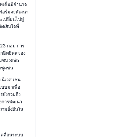
ทเค็นมีอำนาจ
ตฟอร์มจะพัฒนา
ปลี่ยนไปสู่
ดสินใจที่
23 กลุ่ม การ
ากอิทธิพลของ
ุมชน Shib
ดยชุมชน
ิเวศ เช่น
แบบมาเพื่อ
รยังรวมถึง
ยังการพัฒนา
วามยั่งยืนใน
เคลื่อนระบบ