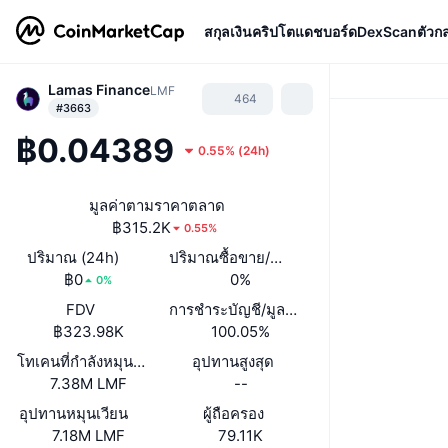
สกุลเงินคริปโต
แดชบอร์ด
DexScan
ตัวก
Lamas Finance
LMF
464
#3663
฿0.04389
0.55%
(
24h
)
มูลค่าตามราคาตลาด
฿315.2K
0.55%
ปริมาณ (24h)
ปริมาณซื้อขาย/ มูลค่าหลักทรัพย์ตามราคา
฿0
0%
0%
FDV
การชำระบัญชี/มูลค่าตลาด
฿323.98K
100.05%
โทเคนที่กำลังหมุนเวียนหรือถูกล็อค
อุปทานสูงสุด
7.38M LMF
--
อุปทานหมุนเวียน
ผู้ถือครอง
7.18M LMF
79.11K