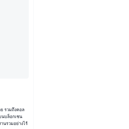
าย รวมถึงคอล
นบนบล็อกเชน
ผสานรวมอย่างไร้