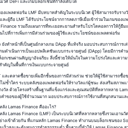
เวศ DeFi และเกมบล็อกเชนที่กำลังเติบโต
องของแพลตฟอร์ม LMF มีบทบาทสำคัญในระบบนิเวศ ผู้ใช้สามารถรับราง
และผู้ถือ LMF ได้รับประโยชน์จากการลดภาษีเมื่อเข้าร่วมในเกมของ
Finance รวมถึงแผนการที่ทะเยอทะยานสำหรับโปรโตคอลการให้กู้ยืมแ
เน้นไปที่การเพิ่มการมีส่วนร่วมของผู้ใช้และประโยชน์ของแพลตฟอร์ม
ยังทำหน้าที่เป็นศูนย์กลางเกม DApp ที่แท้จริง มอบประสบการณ์การเ
่ละเกมดำเนินการเป็นแอปพลิเคชันแบบกระจายศูนย์ (DApp) โดยมีการคำ
อกเชนผ่านสัญญาอัจฉริยะ สิ่งนี้ช่วยให้มั่นใจในความโปร่งใสและความป
ำคัญในพื้นที่การเงินแบบกระจายศูนย์
และตลาดซื้อขายเพิ่มอีกชั้นของการมีส่วนร่วม ช่วยให้ผู้ใช้สามารถซื
ลที่ไม่ซ้ำใคร ระบบคลังของแพลตฟอร์มให้รางวัลแก่ผู้ชนะ ส่งเสริมสภาพแว
างวัล ด้วยโครงสร้างพื้นฐานที่แข็งแกร่งและคุณสมบัติที่หลากหลาย La
รับคำขอของผู้ใช้จำนวนมาก มอบประสบการณ์การใช้งานที่สนุกสนานและ
งหลัง Lamas Finance คืออะไร?
งหลัง Lamas Finance (LMF) เป็นระบบนิเวศที่หลากหลายซึ่งรวมเอานว
อย่างเข้าด้วยกัน ที่แกนหลัก Lamas Finance ทำงานบนบล็อกเชนของ Solan
มเร็วสูงและต้นทุนการทำธุรกรรมต่ำ พื้นฐานนี้ทำให้ Lamas Finance