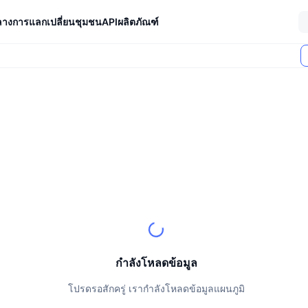
ลางการแลกเปลี่ยน
ชุมชน
API
ผลิตภัณฑ์
ตลาด (24 ชม.)
กำลังโหลดข้อมูล
โปรดรอสักครู่ เรากำลังโหลดข้อมูลแผนภูมิ