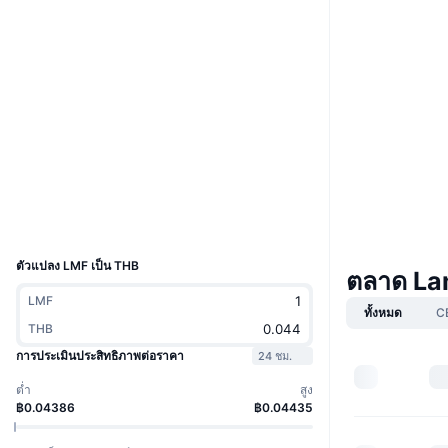
เว็บไซต์
Website
Whitepaper
โซเชียล
สัญญา
LMFzmY...wuUboU
2.6
เรตติ้ง (CertiK)
สำรวจ
solscan.io
วอลเลท
UCID
32877
ตัวแปลง LMF เป็น THB
ตลาด La
LMF
ทั้งหมด
C
THB
การประเมินประสิทธิภาพต่อราคา
24 ชม.
ต่ำ
สูง
฿0.04386
฿0.04435