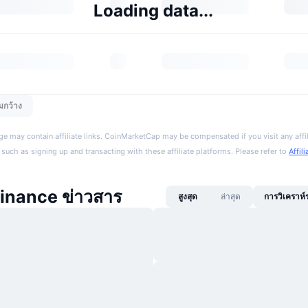
Loading data...
มกว้าง
ge may contain affiliate links. CoinMarketCap may be compensated if you visit any affil
 such as signing up and transacting with these affiliate platforms. Please refer to
Affil
inance ข่าวสาร
สูงสุด
ล่าสุด
การวิเคราห