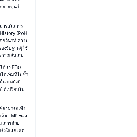
ะจายศูนย์
ามารถในการ
 History (PoH)
่อวินาที ความ
งรับฐานผู้ใช้
ะการเล่นเกม
ได้ (NFTs)
อเท็มที่ไม่ซ้ำ
น แต่ยังมี
อได้เปรียบใน
ช้สามารถเข้า
ทเค็น LMF ของ
นินการด้วย
โปร่งใสและลด