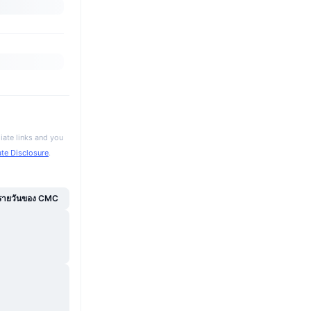
iate links and you
iate Disclosure
.
์รายวันของ CMC