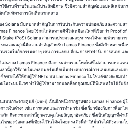
ช้งานที่ราบรื่นและมีประสิทธิภาพ ซึ่งมีความสำคัญต่อแอปพลิเคชันกร
ิตภัณฑ์ทางการเงินที่หลากหลาย
อง Solana มีบทบาทสำคัญในการรับประกันความปลอดภัยและความส
as Finance โดยใช้กลไกฉันทามติที่ไม่เหมือนใครที่เรียกว่า Proof of
 of Stake (PoS) Solana สามารถประมวลผลธุรกรรมได้หลายพันรายการต
มวลผลสูงนี้มีความสำคัญสำหรับ Lamas Finance ซึ่งมีเป้าหมายเพื่อรอ
่วนร่วมในกิจกรรมต่างๆ เช่น การแลกเปลี่ยน การทำฟาร์ม การสเตก แล
ัติเด่นของ Lamas Finance คือการผสานรวมโทเค็นที่ไม่สามารถทดแทน
ลเหล่านี้ถูกใช้ภายในแพลตฟอร์มเพื่อเพิ่มประสบการณ์การเล่นเกมและมอบไ
้อขายได้ให้กับผู้ใช้ NFTs บน Lamas Finance ไม่ใช่แค่ของสะสมเท่านั้
ยในระบบนิเวศ ทำให้ผู้ใช้สามารถปลดล็อกคุณสมบัติพิเศษหรือได้รับข้
ินแบบกระจายศูนย์ (DeFi) เป็นอีกหนึ่งรากฐานของ Lamas Finance ผู้ใ
การเงินต่างๆ เช่น การสเตกและการทำฟาร์ม ซึ่งเกี่ยวข้องกับการล็อกโ
างวัล กิจกรรมเหล่านี้ถูกควบคุมโดยสัญญาอัจฉริยะ ซึ่งเป็นสัญญาที่ดำเ
อนไขของข้อตกลงที่เขียนไว้ในโค้ดโดยตรง สิ่งนี้ทำให้มั่นใจได้ถึงความ