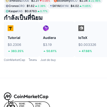
โดชคอยน์
DOGE
฿2.31
Biconomy
BICO
฿2.34
0.08%
22.46%
Cronos
CRO
฿1.62
SKYAI
SKYAI
฿4.02
2.39%
11.65%
Kaspa
KAS
฿0.8763
0.77%
กำลังเป็นที่นิยม
Tutorial
Audiera
IoTeX
$0.2306
$3.19
$0.003326
383.35%
50.61%
47.68%
CoinMarketCap
โทเคน
Just do buy