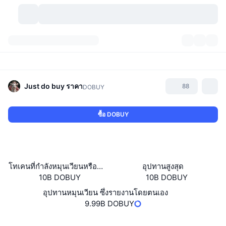
สกุลเงินคริปโต
แดชบอร์ด
สกุลเงินคริปโต
DexScan
ตลาด
อันดับ
Just do buy
ราคา
88
DOBUY
สัญญาณ
ตัวกลางการแลกเปลี่ยน
หมวดหมู่
New
ภาพรวมของตลาด
ซื้อ DOBUY
กำลังมาแรง
ชุมชน
ภาพตลาดย้อนหลัง
ตลาด Spot
การซื้อขายสินทรัพย์ดิจิทัลโดยผ่านคนกลาง:
ใหม่
ฟีด
API
การปลดล็อกโทเคน
จำนวนคริปโทเคอร์เรนซี
Spot
โทเคนที่กำลังหมุนเวียนหรือถูกล็อค
อุปทานสูงสุด
10B DOBUY
10B DOBUY
ราคาบวก
หัวข้อ
อัตราผลตอบแทน
ผลิตภัณฑ์
คลังของ บิตคอยน์
ตราสารอนุพันธ์
API
อุปทานหมุนเวียน ซึ่งรายงานโดยตนเอง
Meme Explorer
9.99B DOBUY
ไลฟ์สด
สินทรัพย์ในโลกแห่งความเป็นจริง
คลังของ บีเอนบี
ผลิตภัณฑ์
API คริปโต
การซื้อขายสินทรัพย์ดิจิทัลโดยไม่มีคนกลาง:
เว็บไซต์
Website
Whitepaper