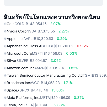
สินทรัพย์ในโลกแห่งความจริงยอดนิยม
Gold
GOLD
฿143,054.16
2.07%
Nvidia Corp
NVDA
฿7,373.55
2.27%
Apple Inc.
AAPL
฿10,320.53
0.29%
Alphabet Inc Class A
GOOGL
฿11,690.62
0.96%
Microsoft Corp
MSFT
฿16,458.03
0.03%
Silver
SILVER
฿2,094.67
3.05%
Amazon.com Inc
AMZN
฿9,039.34
0.82%
Taiwan Semiconductor Manufacturing Co Ltd
TSM
฿13,859
Broadcom Inc
AVGO
฿14,058.23
1.71%
SpaceX
SPCX
฿4,418.46
15.83%
Meta Platforms, Inc.
META
฿19,496.09
0.37%
Tesla, Inc.
TSLA
฿10,840.1
2.83%