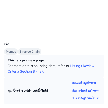
นักเทรดชั้นนำ
บทความ
เงินไหลเข้า/ไหลออกของ Exchange
DEX API
แปลงสกุลเงิน
โซเชียล
ตารางอันดับ
Spot
สัญญา
0x507F...8E06ac
เซนติเมนต์
องค์กร
จดหมายข่าว
3.1
ตัวชี้วัด
กำลังเป็นที่นิยม
ตราสารอนุพันธ์
เรตติ้ง (CertiK)
สำรวจ
bscscan.com
ราคา
CMC Launch
ที่กำลังจะมาถึง
ดัชนีความกลัวและความโลภ
วอลเลท
UCID
แหล่งข้อมูล
CMC Labs
34049
ที่เพิ่มเข้ามาล่าสุด
ดัชนีฤดูกาลอัลท์คอยน์
แท็ก
CMC Max
GainersและLosers
ตัวชี้วัดวัฏจักรตลาด
Memes
Binance Chain
เอกสาร
This is a preview page.
ข่าวเด่น
ที่มีผู้เข้าชมมากที่สุด
สัดส่วนมูลค่าตลาดรวมของบิตคอยน์เปรียบเทียบกับตลา
For more details on listing tiers, refer to
Listings Review
คำถามพบบ่อย
Criteria Section B - (3).
เทเลบอท
ความรู้สึกที่มีต่อชุมชน
ดัชนี CoinMarketCap 20
การบูรณาการ AI
อัพเดทข้อมูลโทเคน
ลงโฆษณา
อันดับเชน
ดัชนี CoinMarketCap 100
ส่งการปลดล็อคโทเคน
คุณเป็นเจ้าของโปรเจกต์นี้หรือไม่
CMC Agent Hub
รับตราสัญลักษณ์ชุมชน
ตลาดการคาดการณ์
กระแสเงินทุน ETF
วิดเจ็ตสำหรับเว็บไซต์
ตลาดทักษะ