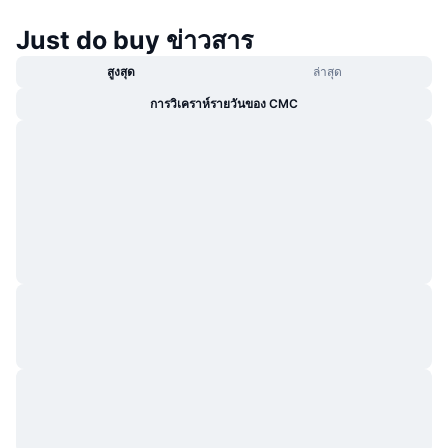
กำลังเป็นที่นิยม
คริปโตฯ ETFs
การเรียนรู้
CMC MCP
Just do buy ข่าวสาร
ใหม่
บิตคอยน์ ETFs
สูงสุด
ล่าสุด
x402
ข่าว
การวิเคราห์รายวันของ CMC
คริปโต
อีเธอเรียม ETFs
Academy
การเมือง
การวิเคราะห์ทางเทคนิค
วิจัย
สปอต
RSI
วิดีโอ
การเงิน
MACD
คลังคำศัพท์
เทคโนโลยี
ตราสารอนุพันธ์
แคมเปญ
NFT
ภาพรวม
Airdrop
สถิติ NFT โดยภาพรวม
การชำระบัญชี
รางวัลเพชร