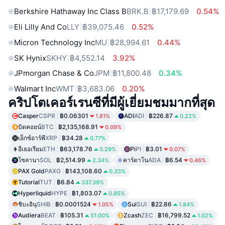
Berkshire Hathaway Inc Class B
BRK.B
฿17,179.69
0.54%
Eli Lilly And Co
LLY
฿39,075.46
0.52%
Micron Technology Inc
MU
฿28,994.61
0.44%
SK Hynix
SKHY
฿4,552.14
3.92%
JPmorgan Chase & Co
JPM
฿11,800.48
0.34%
Walmart Inc
WMT
฿3,683.06
0.20%
คริปโตเคอร์เรนซีที่มีผู้เยี่ยมชมมากที่สุด
Casper
CSPR
฿0.06301
ADI
ADI
฿226.87
1.81%
0.22%
บิตคอยน์
BTC
฿2,135,168.91
0.09%
เอ็กซ์อาร์พี
XRP
฿34.28
0.77%
อีเธอเรียม
ETH
฿63,178.76
Pi
PI
฿3.01
0.29%
0.07%
โซลานา
SOL
฿2,514.99
คาร์ดาโน
ADA
฿6.54
2.34%
0.46%
PAX Gold
PAXG
฿143,108.60
0.33%
Tutorial
TUT
฿6.84
337.39%
Hyperliquid
HYPE
฿1,803.07
0.85%
ชิบะอินุ
SHIB
฿0.0001524
Sui
SUI
฿22.86
1.05%
1.84%
Audiera
BEAT
฿105.31
Zcash
ZEC
฿16,799.52
51.00%
1.02%