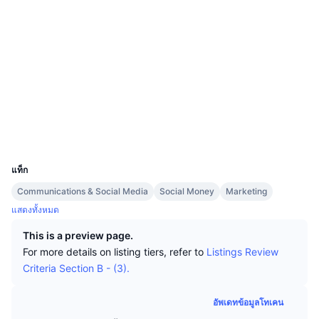
นักเทรดชั้นนำ
บทความ
เงินไหลเข้า/ไหลออกของ Exchange
DEX API
แปลงสกุลเงิน
ตารางอันดับ
Spot
โซเชียล
เซนติเมนต์
องค์กร
จดหมายข่าว
ตัวชี้วัด
กำลังเป็นที่นิยม
ตราสารอนุพันธ์
สัญญา
0x0c93...d9e0d9
3.1
เรตติ้ง (CertiK)
ราคา
CMC Launch
ที่กำลังจะมาถึง
ดัชนีความกลัวและความโลภ
etherscan.io
สำรวจ
แหล่งข้อมูล
CMC Labs
ที่เพิ่มเข้ามาล่าสุด
ดัชนีฤดูกาลอัลท์คอยน์
วอลเลท
UCID
CMC Max
8256
GainersและLosers
ตัวชี้วัดวัฏจักรตลาด
เอกสาร
แท็ก
ข่าวเด่น
ที่มีผู้เข้าชมมากที่สุด
สัดส่วนมูลค่าตลาดรวมของบิตคอยน์เปรียบเทียบกับตลา
Communications & Social Media
Social Money
Marketing
คำถามพบบ่อย
แสดงทั้งหมด
เทเลบอท
ความรู้สึกที่มีต่อชุมชน
ดัชนี CoinMarketCap 20
This is a preview page.
การบูรณาการ AI
ลงโฆษณา
For more details on listing tiers, refer to
Listings Review
อันดับเชน
ดัชนี CoinMarketCap 100
Criteria Section B - (3).
CMC Agent Hub
ตลาดการคาดการณ์
กระแสเงินทุน ETF
วิดเจ็ตสำหรับเว็บไซต์
อัพเดทข้อมูลโทเคน
ตลาดทักษะ