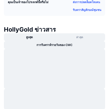
ส่งการปลดล็อคโทเคน
คุณเป็นเจ้าของโปรเจกต์นี้หรือไม่
กำลังเป็นที่นิยม
คริปโตฯ ETFs
การเรียนรู้
CMC MCP
รับตราสัญลักษณ์ชุมชน
ใหม่
บิตคอยน์ ETFs
x402
ข่าว
คริปโต
อีเธอเรียม ETFs
HollyGold ข่าวสาร
Academy
สูงสุด
ล่าสุด
การเมือง
การวิเคราะห์ทางเทคนิค
วิจัย
การวิเคราห์รายวันของ CMC
สปอต
RSI
วิดีโอ
การเงิน
MACD
คลังคำศัพท์
เทคโนโลยี
ตราสารอนุพันธ์
แคมเปญ
NFT
ภาพรวม
Airdrop
สถิติ NFT โดยภาพรวม
การชำระบัญชี
รางวัลเพชร