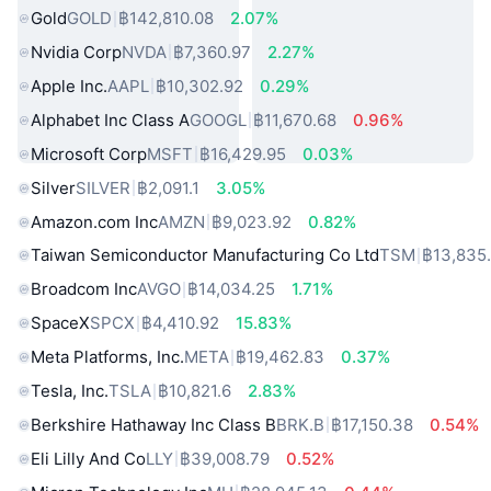
Gold
GOLD
฿142,810.08
2.07%
Nvidia Corp
NVDA
฿7,360.97
2.27%
Apple Inc.
AAPL
฿10,302.92
0.29%
Alphabet Inc Class A
GOOGL
฿11,670.68
0.96%
Microsoft Corp
MSFT
฿16,429.95
0.03%
Silver
SILVER
฿2,091.1
3.05%
Amazon.com Inc
AMZN
฿9,023.92
0.82%
Taiwan Semiconductor Manufacturing Co Ltd
TSM
฿13,835
Broadcom Inc
AVGO
฿14,034.25
1.71%
SpaceX
SPCX
฿4,410.92
15.83%
Meta Platforms, Inc.
META
฿19,462.83
0.37%
Tesla, Inc.
TSLA
฿10,821.6
2.83%
Berkshire Hathaway Inc Class B
BRK.B
฿17,150.38
0.54%
Eli Lilly And Co
LLY
฿39,008.79
0.52%