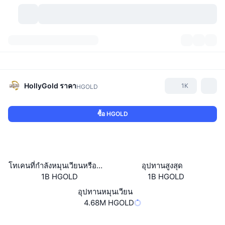
สกุลเงินคริปโต
แดชบอร์ด
สกุลเงินคริปโต
DexScan
ตลาด
อันดับ
HollyGold
ราคา
1K
HGOLD
สัญญาณ
ตัวกลางการแลกเปลี่ยน
หมวดหมู่
New
ภาพรวมของตลาด
ซื้อ HGOLD
กำลังมาแรง
ชุมชน
ภาพตลาดย้อนหลัง
ตลาด Spot
การซื้อขายสินทรัพย์ดิจิทัลโดยผ่านคนกลาง:
ใหม่
ฟีด
API
การปลดล็อกโทเคน
จำนวนคริปโทเคอร์เรนซี
Spot
โทเคนที่กำลังหมุนเวียนหรือถูกล็อค
อุปทานสูงสุด
1B HGOLD
1B HGOLD
ราคาบวก
หัวข้อ
อัตราผลตอบแทน
ผลิตภัณฑ์
คลังของ บิตคอยน์
ตราสารอนุพันธ์
API
อุปทานหมุนเวียน
Meme Explorer
4.68M HGOLD
ไลฟ์สด
สินทรัพย์ในโลกแห่งความเป็นจริง
คลังของ บีเอนบี
ผลิตภัณฑ์
API คริปโต
การซื้อขายสินทรัพย์ดิจิทัลโดยไม่มีคนกลาง:
เว็บไซต์
Website
Whitepaper