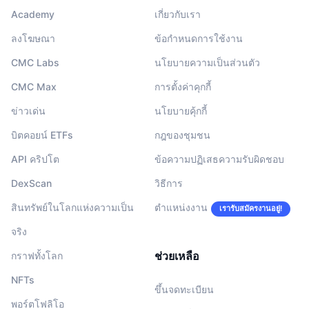
Academy
เกี่ยวกับเรา
ลงโฆษณา
ข้อกำหนดการใช้งาน
CMC Labs
นโยบายความเป็นส่วนตัว
CMC Max
การตั้งค่าคุกกี้
ข่าวเด่น
นโยบายคุ้กกี้
บิตคอยน์ ETFs
กฎของชุมชน
API คริปโต
ข้อความปฏิเสธความรับผิดชอบ
DexScan
วิธีการ
สินทรัพย์ในโลกแห่งความเป็น
ตำแหน่งงาน
เรารับสมัครงานอยู่!
จริง
ช่วยเหลือ
กราฟทั้งโลก
NFTs
ขึ้นจดทะเบียน
พอร์ตโฟลิโอ