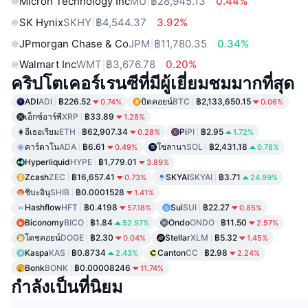
Micron Technology Inc
MU
฿28,945.13
0.44%
SK Hynix
SKHY
฿4,544.37
3.92%
JPmorgan Chase & Co
JPM
฿11,780.35
0.34%
Walmart Inc
WMT
฿3,676.78
0.20%
คริปโตเคอร์เรนซีที่มีผู้เยี่ยมชมมากที่สุด
ADI
ADI
฿226.52
บิตคอยน์
BTC
฿2,133,650.15
0.74%
0.06%
เอ็กซ์อาร์พี
XRP
฿33.89
1.28%
อีเธอเรียม
ETH
฿62,907.34
Pi
PI
฿2.95
0.28%
1.72%
คาร์ดาโน
ADA
฿6.61
โซลานา
SOL
฿2,431.18
0.49%
0.78%
Hyperliquid
HYPE
฿1,779.01
3.89%
Zcash
ZEC
฿16,657.41
SKYAI
SKYAI
฿3.71
0.73%
24.99%
ชิบะอินุ
SHIB
฿0.0001528
1.41%
Hashflow
HFT
฿0.4198
Sui
SUI
฿22.27
57.18%
0.85%
Biconomy
BICO
฿1.84
Ondo
ONDO
฿11.50
52.97%
2.57%
โดชคอยน์
DOGE
฿2.30
Stellar
XLM
฿5.32
0.04%
1.45%
Kaspa
KAS
฿0.8734
Canton
CC
฿2.98
2.43%
2.24%
Bonk
BONK
฿0.00008246
11.74%
กำลังเป็นที่นิยม