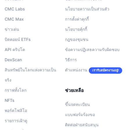
CMC Labs
นโยบายความเป็นส่วนตัว
CMC Max
การตั้งค่าคุกกี้
ข่าวเด่น
นโยบายคุ้กกี้
บิตคอยน์ ETFs
กฎของชุมชน
API คริปโต
ข้อความปฏิเสธความรับผิดชอบ
DexScan
วิธีการ
สินทรัพย์ในโลกแห่งความเป็น
ตำแหน่งงาน
เรารับสมัครงานอยู่!
จริง
ช่วยเหลือ
กราฟทั้งโลก
NFTs
ขึ้นจดทะเบียน
พอร์ตโฟลิโอ
แบบฟอร์มร้องขอ
รายการเฝ้าดู
ติดต่อฝ่ายสนับสนุน