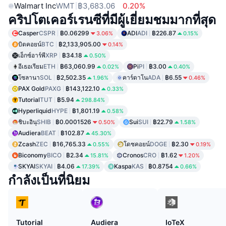
Walmart Inc
WMT
฿3,683.06
0.20%
คริปโตเคอร์เรนซีที่มีผู้เยี่ยมชมมากที่สุด
Casper
CSPR
฿0.06299
ADI
ADI
฿226.87
3.06%
0.15%
บิตคอยน์
BTC
฿2,133,905.00
0.14%
เอ็กซ์อาร์พี
XRP
฿34.18
0.50%
อีเธอเรียม
ETH
฿63,060.99
Pi
PI
฿3.00
0.02%
0.40%
โซลานา
SOL
฿2,502.35
คาร์ดาโน
ADA
฿6.55
1.96%
0.46%
PAX Gold
PAXG
฿143,122.10
0.33%
Tutorial
TUT
฿5.94
298.84%
Hyperliquid
HYPE
฿1,801.19
0.58%
ชิบะอินุ
SHIB
฿0.0001526
Sui
SUI
฿22.79
0.50%
1.58%
Audiera
BEAT
฿102.87
45.30%
Zcash
ZEC
฿16,765.33
โดชคอยน์
DOGE
฿2.30
0.55%
0.19%
Biconomy
BICO
฿2.34
Cronos
CRO
฿1.62
15.81%
1.20%
SKYAI
SKYAI
฿4.06
Kaspa
KAS
฿0.8754
17.39%
0.66%
กำลังเป็นที่นิยม
Tutorial
Audiera
IoTeX