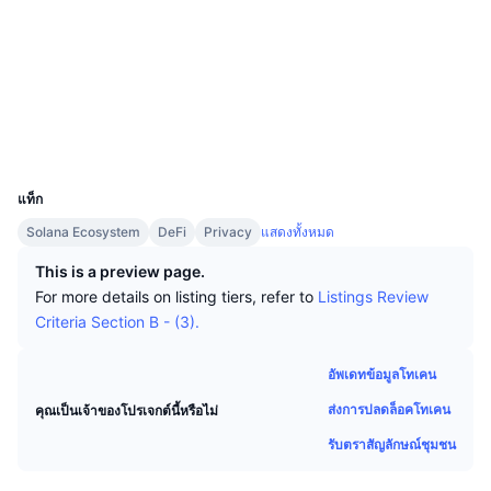
นักเทรดชั้นนำ
บทความ
เงินไหลเข้า/ไหลออกของ Exchange
DEX API
แปลงสกุลเงิน
โซเชียล
ตารางอันดับ
Spot
สัญญา
SPKYc2...TwpgV6
เซนติเมนต์
องค์กร
จดหมายข่าว
ตัวชี้วัด
กำลังเป็นที่นิยม
สำรวจ
solscan.io
ตราสารอนุพันธ์
ราคา
วอลเลท
CMC Launch
ที่กำลังจะมาถึง
ดัชนีความกลัวและความโลภ
UCID
แหล่งข้อมูล
34333
CMC Labs
ที่เพิ่มเข้ามาล่าสุด
ดัชนีฤดูกาลอัลท์คอยน์
แท็ก
CMC Max
GainersและLosers
ตัวชี้วัดวัฏจักรตลาด
Solana Ecosystem
DeFi
Privacy
แสดงทั้งหมด
เอกสาร
This is a preview page.
ข่าวเด่น
ที่มีผู้เข้าชมมากที่สุด
สัดส่วนมูลค่าตลาดรวมของบิตคอยน์เปรียบเทียบกับตลา
For more details on listing tiers, refer to
Listings Review
คำถามพบบ่อย
Criteria Section B - (3).
เทเลบอท
ความรู้สึกที่มีต่อชุมชน
ดัชนี CoinMarketCap 20
การบูรณาการ AI
อัพเดทข้อมูลโทเคน
ลงโฆษณา
อันดับเชน
ดัชนี CoinMarketCap 100
ส่งการปลดล็อคโทเคน
คุณเป็นเจ้าของโปรเจกต์นี้หรือไม่
CMC Agent Hub
รับตราสัญลักษณ์ชุมชน
ตลาดการคาดการณ์
กระแสเงินทุน ETF
วิดเจ็ตสำหรับเว็บไซต์
ตลาดทักษะ