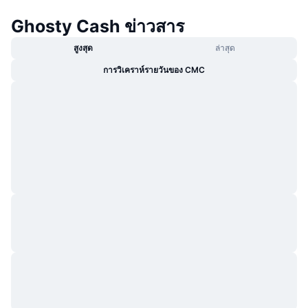
กำลังเป็นที่นิยม
คริปโตฯ ETFs
Ghosty Cash ข่าวสาร
การเรียนรู้
CMC MCP
ใหม่
บิตคอยน์ ETFs
สูงสุด
ล่าสุด
x402
ข่าว
การวิเคราห์รายวันของ CMC
คริปโต
อีเธอเรียม ETFs
Academy
การเมือง
การวิเคราะห์ทางเทคนิค
วิจัย
สปอต
RSI
วิดีโอ
การเงิน
MACD
คลังคำศัพท์
เทคโนโลยี
ตราสารอนุพันธ์
แคมเปญ
NFT
ภาพรวม
Airdrop
สถิติ NFT โดยภาพรวม
การชำระบัญชี
รางวัลเพชร