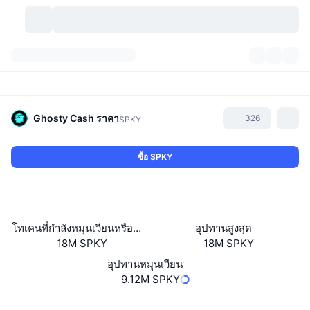
สกุลเงินคริปโต
แดชบอร์ด
สกุลเงินคริปโต
DexScan
ตลาด
อันดับ
Ghosty Cash
ราคา
326
SPKY
สัญญาณ
ตัวกลางการแลกเปลี่ยน
หมวดหมู่
New
ภาพรวมของตลาด
ซื้อ SPKY
กำลังมาแรง
ชุมชน
ภาพตลาดย้อนหลัง
ตลาด Spot
การซื้อขายสินทรัพย์ดิจิทัลโดยผ่านคนกลาง:
ใหม่
ฟีด
API
การปลดล็อกโทเคน
จำนวนคริปโทเคอร์เรนซี
Spot
โทเคนที่กำลังหมุนเวียนหรือถูกล็อค
อุปทานสูงสุด
18M SPKY
18M SPKY
ราคาบวก
หัวข้อ
อัตราผลตอบแทน
ผลิตภัณฑ์
คลังของ บิตคอยน์
ตราสารอนุพันธ์
API
อุปทานหมุนเวียน
Meme Explorer
9.12M SPKY
ไลฟ์สด
สินทรัพย์ในโลกแห่งความเป็นจริง
คลังของ บีเอนบี
ผลิตภัณฑ์
API คริปโต
การซื้อขายสินทรัพย์ดิจิทัลโดยไม่มีคนกลาง:
เว็บไซต์
Website