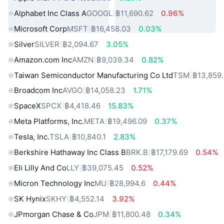
Alphabet Inc Class A
GOOGL
฿11,690.62
0.96%
Microsoft Corp
MSFT
฿16,458.03
0.03%
Silver
SILVER
฿2,094.67
3.05%
Amazon.com Inc
AMZN
฿9,039.34
0.82%
Taiwan Semiconductor Manufacturing Co Ltd
TSM
฿13,859
Broadcom Inc
AVGO
฿14,058.23
1.71%
SpaceX
SPCX
฿4,418.46
15.83%
Meta Platforms, Inc.
META
฿19,496.09
0.37%
Tesla, Inc.
TSLA
฿10,840.1
2.83%
Berkshire Hathaway Inc Class B
BRK.B
฿17,179.69
0.54%
Eli Lilly And Co
LLY
฿39,075.45
0.52%
Micron Technology Inc
MU
฿28,994.6
0.44%
SK Hynix
SKHY
฿4,552.14
3.92%
JPmorgan Chase & Co
JPM
฿11,800.48
0.34%