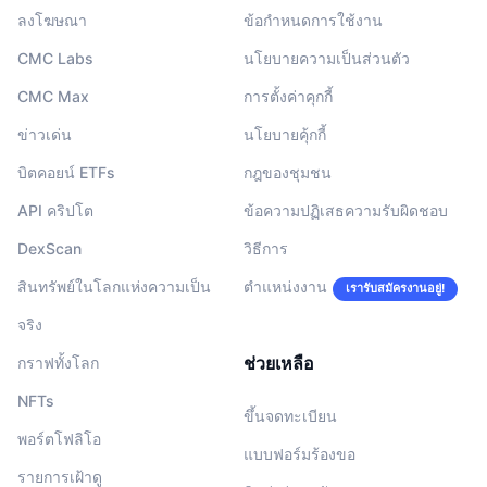
ลงโฆษณา
ข้อกำหนดการใช้งาน
CMC Labs
นโยบายความเป็นส่วนตัว
CMC Max
การตั้งค่าคุกกี้
ข่าวเด่น
นโยบายคุ้กกี้
บิตคอยน์ ETFs
กฎของชุมชน
API คริปโต
ข้อความปฏิเสธความรับผิดชอบ
DexScan
วิธีการ
สินทรัพย์ในโลกแห่งความเป็น
ตำแหน่งงาน
เรารับสมัครงานอยู่!
จริง
ช่วยเหลือ
กราฟทั้งโลก
NFTs
ขึ้นจดทะเบียน
พอร์ตโฟลิโอ
แบบฟอร์มร้องขอ
รายการเฝ้าดู