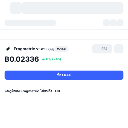
สกุลเงินคริปโต
แดชบอร์ด
สกุลเงินคริปโต
DexScan
ตลาด
อันดับ
Fragmetric
ราคา
874
#2931
FRAG
฿0.02336
0%
(
24h
)
สัญญาณ
ตัวกลางการแลกเปลี่ยน
หมวดหมู่
New
ภาพรวมของตลาด
กำลังมาแรง
ชุมชน
ภาพตลาดย้อนหลัง
ตลาด Spot
การซื้อขายสินทรัพย์ดิจิทัลโดยผ่านคนกลาง:
ซื้อ FRAG
ใหม่
ฟีด
API
การปลดล็อกโทเคน
จำนวนคริปโทเคอร์เรนซี
Spot
แนภูมิของ Fragmetric ไปจนถึง THB
ราคาบวก
หัวข้อ
อัตราผลตอบแทน
ผลิตภัณฑ์
คลังของ บิตคอยน์
ตราสารอนุพันธ์
API
Meme Explorer
ไลฟ์สด
สินทรัพย์ในโลกแห่งความเป็นจริง
คลังของ บีเอนบี
ผลิตภัณฑ์
API คริปโต
การซื้อขายสินทรัพย์ดิจิทัลโดยไม่มีคนกลาง: