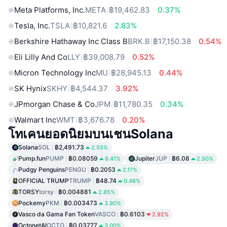
Meta Platforms, Inc.
META
฿19,462.83
0.37%
Tesla, Inc.
TSLA
฿10,821.6
2.83%
Berkshire Hathaway Inc Class B
BRK.B
฿17,150.38
0.54%
Eli Lilly And Co
LLY
฿39,008.79
0.52%
Micron Technology Inc
MU
฿28,945.13
0.44%
SK Hynix
SKHY
฿4,544.37
3.92%
JPmorgan Chase & Co
JPM
฿11,780.35
0.34%
Walmart Inc
WMT
฿3,676.78
0.20%
โทเคนยอดนิยมบนเชนSolana
Solana
SOL
฿2,491.73
2.55%
Pump.fun
PUMP
฿0.08059
Jupiter
JUP
฿6.08
8.41%
2.50%
Pudgy Penguins
PENGU
฿0.2053
2.17%
OFFICIAL TRUMP
TRUMP
฿48.74
0.46%
TORSY
torsy
฿0.004881
2.85%
Pockemy
PKM
฿0.003473
3.90%
Vasco da Gama Fan Token
VASCO
฿0.6103
2.92%
OctonetAI
OCTO
฿0.03777
3.00%