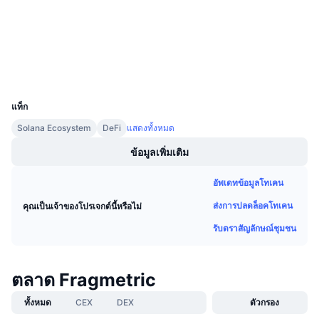
3.0
เรตติ้ง (CertiK)
การขายที่กำลังจะมีขึ้น
อัตราเงินทุน
เรียนรู้และรับ
สำรวจ
solscan.io
วอลเลท
ปฏิทิน
UCID
37238
ปฏิทิน ICO
แท็ก
Solana Ecosystem
DeFi
แสดงทั้งหมด
ปฏิทินกิจกรรม
ข้อมูลเพิ่มเติม
อัพเดทข้อมูลโทเคน
ส่งการปลดล็อคโทเคน
คุณเป็นเจ้าของโปรเจกต์นี้หรือไม่
รับตราสัญลักษณ์ชุมชน
ตลาด Fragmetric
ทั้งหมด
CEX
DEX
ตัวกรอง