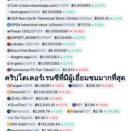
Coin (reservebankapp.com)
COINS
฿0.003992
23.17%
Numogram
GNON
฿0.003598
1.86%
USA Rare Earth Tokenized Stock (Ondo)
USARon
฿639.35
0.31%
OPEN tokenized stock (xStock)
OPENX
฿112.14
0.00%
Peepo (SOL)
$PEEP
฿0.00006561
13.05%
EXPERT_MONEY
EXPERT
฿0.00498
0.24%
Lobstar
LOBSTAR
฿0.003339
4.31%
Ibiza Final Boss
BOSS
฿0.003457
3.28%
Aiagent.app
AAA
฿0.003283
4.37%
el gato
ELGATO
฿0.0003282
3.37%
Fluminense FC Fan Token
FLU
฿0.813
4.35%
คริปโตเคอร์เรนซีที่มีผู้เยี่ยมชมมากที่สุด
Casper
CSPR
฿0.06291
ADI
ADI
฿226.00
1.81%
0.18%
บิตคอยน์
BTC
฿2,134,523.56
0.13%
เอ็กซ์อาร์พี
XRP
฿34.08
0.50%
อีเธอเรียม
ETH
฿63,030.45
Pi
PI
฿2.96
0.17%
1.63%
โซลานา
SOL
฿2,509.79
Tutorial
TUT
฿5.78
1.10%
179.98%
คาร์ดาโน
ADA
฿6.45
1.42%
PAX Gold
PAXG
฿143,058.40
0.23%
Hyperliquid
HYPE
฿1,782.99
0.65%