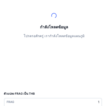
นักเทรดชั้นนำ
บทความ
เงินไหลเข้า/ไหลออกของ Exchange
DEX API
แปลงสกุลเงิน
ตารางอันดับ
Spot
เซนติเมนต์
องค์กร
จดหมายข่าว
ตัวชี้วัด
กำลังเป็นที่นิยม
ตราสารอนุพันธ์
ราคา
CMC Launch
กำลังโหลดข้อมูล
ที่กำลังจะมาถึง
ดัชนีความกลัวและความโลภ
โปรดรอสักครู่ เรากำลังโหลดข้อมูลแผนภูมิ
แหล่งข้อมูล
CMC Labs
ที่เพิ่มเข้ามาล่าสุด
ดัชนีฤดูกาลอัลท์คอยน์
CMC Max
GainersและLosers
ตัวชี้วัดวัฏจักรตลาด
เอกสาร
ข่าวเด่น
ที่มีผู้เข้าชมมากที่สุด
สัดส่วนมูลค่าตลาดรวมของบิตคอยน์เปรียบเทียบกับตลา
คำถามพบบ่อย
เทเลบอท
ความรู้สึกที่มีต่อชุมชน
ดัชนี CoinMarketCap 20
การบูรณาการ AI
ลงโฆษณา
อันดับเชน
ดัชนี CoinMarketCap 100
CMC Agent Hub
ตัวแปลง FRAG เป็น THB
ตลาดการคาดการณ์
กระแสเงินทุน ETF
วิดเจ็ตสำหรับเว็บไซต์
FRAG
ตลาดทักษะ