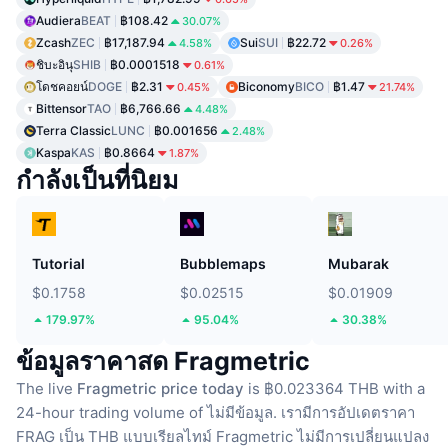
Audiera
BEAT
฿108.42
30.07%
Zcash
ZEC
฿17,187.94
Sui
SUI
฿22.72
4.58%
0.26%
ชิบะอินุ
SHIB
฿0.0001518
0.61%
โดชคอยน์
DOGE
฿2.31
Biconomy
BICO
฿1.47
0.45%
21.74%
Bittensor
TAO
฿6,766.66
4.48%
Terra Classic
LUNC
฿0.001656
2.48%
Kaspa
KAS
฿0.8664
1.87%
กำลังเป็นที่นิยม
Tutorial
Bubblemaps
Mubarak
$0.1758
$0.02515
$0.01909
179.97%
95.04%
30.38%
ข้อมูลราคาสด Fragmetric
The live
Fragmetric price today
is ฿0.023364 THB with a
24-hour trading volume of ไม่มีข้อมูล.
เรามีการอัปเดตราคา
FRAG เป็น THB แบบเรียลไทม์
Fragmetric ไม่มีการเปลี่ยนแปลง