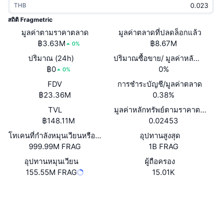
THB
กำลังเป็นที่นิยม
คริปโตฯ ETFs
การเรียนรู้
CMC MCP
สถิติ Fragmetric
มูลค่าตามราคาตลาด
ใหม่
มูลค่าตลาดที่ปลดล็อกแล้ว
บิตคอยน์ ETFs
x402
ข่าว
฿3.63M
฿8.67M
0%
คริปโต
อีเธอเรียม ETFs
ปริมาณ (24h)
ปริมาณซื้อขาย/ มูลค่าหลักทรัพย
Academy
฿0
0%
0%
การเมือง
FDV
การชำระบัญชี/มูลค่าตลาด
การวิเคราะห์ทางเทคนิค
วิจัย
฿23.36M
0.38%
สปอต
TVL
มูลค่าหลักทรัพย์ตามราคาตลาด/มูล
RSI
วิดีโอ
฿148.11M
0.02453
การเงิน
MACD
โทเคนที่กำลังหมุนเวียนหรือถูกล็อค
อุปทานสูงสุด
คลังคำศัพท์
999.99M FRAG
1B FRAG
เทคโนโลยี
อุปทานหมุนเวียน
ผู้ถือครอง
ตราสารอนุพันธ์
แคมเปญ
155.55M FRAG
15.01K
NFT
ภาพรวม
เว็บไซต์
Airdrop
Website
Whitepaper
โซเชียล
สถิติ NFT โดยภาพรวม
การชำระบัญชี
รางวัลเพชร
สัญญา
FRAGME...3b4VD5