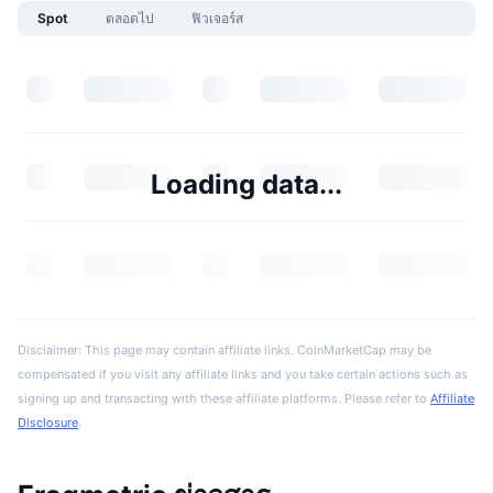
Spot
ตลอดไป
ฟิวเจอร์ส
Loading data...
Disclaimer: This page may contain affiliate links. CoinMarketCap may be
compensated if you visit any affiliate links and you take certain actions such as
signing up and transacting with these affiliate platforms. Please refer to
Affiliate
Disclosure
.