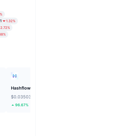
5%
1
1.32%
2.72%
48%
Hashflow
ZEROBASE
$0.03503
$0.1797
96.67%
46.76%