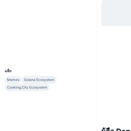
เว็บไซต์
Website
โซเชียล
สัญญา
B4G5sh...1Ucook
2.9
เรตติ้ง (CertiK)
สำรวจ
solscan.io
วอลเลท
UCID
37237
แท็ก
Memes
Solana Ecosystem
Cooking.City Ecosystem