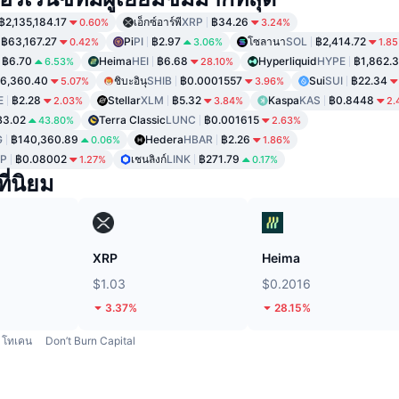
฿2,135,184.17
เอ็กซ์อาร์พี
XRP
฿34.26
0.60%
3.24%
฿63,167.27
Pi
PI
฿2.97
โซลานา
SOL
฿2,414.72
0.42%
3.06%
1.8
฿6.70
Heima
HEI
฿6.68
Hyperliquid
HYPE
฿1,862.3
6.53%
28.10%
6,360.40
ชิบะอินุ
SHIB
฿0.0001557
Sui
SUI
฿22.34
5.07%
3.96%
E
฿2.28
Stellar
XLM
฿5.32
Kaspa
KAS
฿0.8448
2.03%
3.84%
2.
฿3.02
Terra Classic
LUNC
฿0.001615
43.80%
2.63%
G
฿140,360.89
Hedera
HBAR
฿2.26
0.06%
1.86%
P
฿0.08002
เชนลิงก์
LINK
฿271.79
1.27%
0.17%
ี่นิยม
XRP
Heima
$1.03
$0.2016
3.37%
28.15%
โทเคน
Don’t Burn Capital