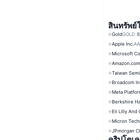
สินทรัพย
Gold
GOLD
฿
Apple Inc.
AA
Microsoft C
Amazon.com
Taiwan Semi
Broadcom In
Meta Platfor
Berkshire Ha
Eli Lilly And
Micron Tech
JPmorgan C
คริปโตเคอร