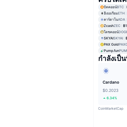
บิตคอยน์
BTC
อีเธอเรียม
ETH
คาร์ดาโน
ADA
Zcash
ZEC
฿1
โดชคอยน์
DOG
SKYAI
SKYAI
PAX Gold
PAX
Pump.fun
PUM
กำลังเป็นท
Cardano
$0.2023
6.34%
CoinMarketCap