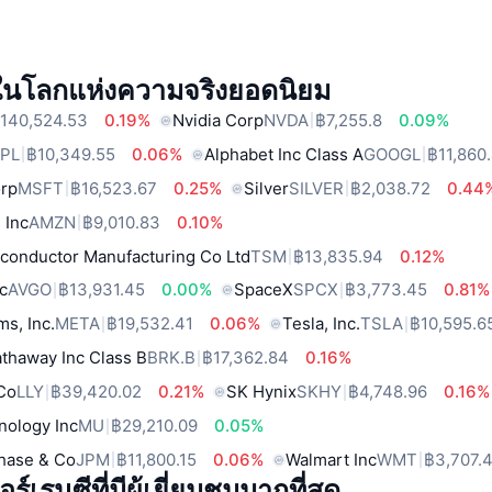
์ในโลกแห่งความจริงยอดนิยม
140,524.53
0.19%
Nvidia Corp
NVDA
฿7,255.8
0.09%
PL
฿10,349.55
0.06%
Alphabet Inc Class A
GOOGL
฿11,860
orp
MSFT
฿16,523.67
0.25%
Silver
SILVER
฿2,038.72
0.44
 Inc
AMZN
฿9,010.83
0.10%
conductor Manufacturing Co Ltd
TSM
฿13,835.94
0.12%
c
AVGO
฿13,931.45
0.00%
SpaceX
SPCX
฿3,773.45
0.81%
ms, Inc.
META
฿19,532.41
0.06%
Tesla, Inc.
TSLA
฿10,595.6
thaway Inc Class B
BRK.B
฿17,362.84
0.16%
 Co
LLY
฿39,420.02
0.21%
SK Hynix
SKHY
฿4,748.96
0.16%
nology Inc
MU
฿29,210.09
0.05%
hase & Co
JPM
฿11,800.15
0.06%
Walmart Inc
WMT
฿3,707.
์เรนซีที่มีผู้เยี่ยมชมมากที่สุด