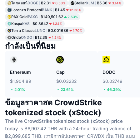
โดชคอยน์
DOGE
฿2.31
Stellar
XLM
฿5.36
0.53%
3.14%
Lorenzo Protocol
BANK
฿1.45
12.38%
PAX Gold
PAXG
฿140,501.62
2.53%
Kaspa
KAS
฿0.8642
1.34%
Terra Classic
LUNC
฿0.001636
1.70%
Ondo
ONDO
฿12.38
1.24%
กำลังเป็นที่นิยม
Ethereum
Cap
DODO
$1,904.89
$0.03232
$0.02749
2.01%
23.61%
46.39%
ข้อมูลราคาสด CrowdStrike
tokenized stock (xStock)
The live
CrowdStrike tokenized stock (xStock) price
today
is ฿6,907.42 THB with a 24-hour trading volume of
฿2,899,685 THB.
เรามีการอัปเดตราคา CRWDX เป็น THB แบบ