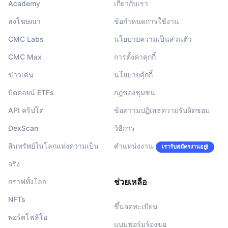
Academy
เกี่ยวกับเรา
ลงโฆษณา
ข้อกำหนดการใช้งาน
CMC Labs
นโยบายความเป็นส่วนตัว
CMC Max
การตั้งค่าคุกกี้
ข่าวเด่น
นโยบายคุ้กกี้
บิตคอยน์ ETFs
กฎของชุมชน
API คริปโต
ข้อความปฏิเสธความรับผิดชอบ
DexScan
วิธีการ
สินทรัพย์ในโลกแห่งความเป็น
ตำแหน่งงาน
เรารับสมัครงานอยู่!
จริง
ช่วยเหลือ
กราฟทั้งโลก
NFTs
ขึ้นจดทะเบียน
พอร์ตโฟลิโอ
แบบฟอร์มร้องขอ