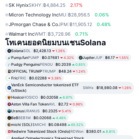
SK Hynix
SKHY
฿4,884.25
2.17%
Micron Technology Inc
MU
฿28,956.5
0.06%
JPmorgan Chase & Co
JPM
฿11,905.12
0.48%
Walmart Inc
WMT
฿3,728.96
0.71%
โทเคนยอดนิยมบนเชนSolana
Solana
SOL
฿2,428.13
1.26%
Pump.fun
PUMP
฿0.07681
Jupiter
JUP
฿6.17
4.32%
1.55%
Pudgy Penguins
PENGU
฿0.2039
0.85%
OFFICIAL TRUMP
TRUMP
฿48.24
1.24%
Fric
FRIC
฿0.02288
3.38%
VanEck Semiconductor tokenized ETF
SMHx
฿18,980.08
1.28%
(xStock)
Hosico
HOSICO
฿0.02058
6.97%
Aston Villa Fan Token
AVL
฿2.72
0.96%
Uranus
URANUS
฿0.2325
5.41%
BeB
BEB1M
฿0.02068
4.46%
michi (SOL)
$MICHI
฿0.08498
65.52%
Redwire Tokenized Stock (Ondo)
RDWon
฿380.01
8.81%
Applied Optoelectronics Tokenized Stock