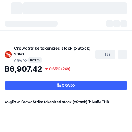
สกุลเงินคริปโต
แดชบอร์ด
สกุลเงินคริปโต
DexScan
CrowdStrike tokenized stock (xStock)
ตลาด
อันดับ
ราคา
153
#2078
CRWDX
สัญญาณ
ตัวกลางการแลกเปลี่ยน
หมวดหมู่
New
ภาพรวมของตลาด
฿6,907.42
0.65%
(
24h
)
กำลังมาแรง
ชุมชน
ภาพตลาดย้อนหลัง
ตลาด Spot
การซื้อขายสินทรัพย์ดิจิทัลโดยผ่านคนกลาง:
ซื้อ CRWDX
ใหม่
ฟีด
API
การปลดล็อกโทเคน
จำนวนคริปโทเคอร์เรนซี
Spot
แนภูมิของ CrowdStrike tokenized stock (xStock) ไปจนถึง THB
ราคาบวก
หัวข้อ
อัตราผลตอบแทน
ผลิตภัณฑ์
คลังของ บิตคอยน์
ตราสารอนุพันธ์
API
Meme Explorer
ไลฟ์สด
สินทรัพย์ในโลกแห่งความเป็นจริง
คลังของ บีเอนบี
ผลิตภัณฑ์
API คริปโต
การซื้อขายสินทรัพย์ดิจิทัลโดยไม่มีคนกลาง: