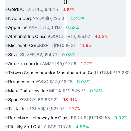
สินทรัพย์ในโลกแห่งความจริงยอดนิยม
Gold
GOLD
฿140,864.46
0.10%
Nvidia Corp
NVDA
฿7,295.07
3.43%
Apple Inc.
AAPL
฿10,331.6
0.52%
Alphabet Inc Class A
GOOGL
฿12,056.97
4.03%
Microsoft Corp
MSFT
฿16,060.21
1.09%
Silver
SILVER
฿2,054.22
0.08%
Amazon.com Inc
AMZN
฿9,017.59
1.72%
Taiwan Semiconductor Manufacturing Co Ltd
TSM
฿13,660
Broadcom Inc
AVGO
฿13,916.76
0.03%
Meta Platforms, Inc.
META
฿19,545.71
0.14%
SpaceX
SPCX
฿3,637.22
13.61%
Tesla, Inc.
TSLA
฿10,627.57
1.77%
Berkshire Hathaway Inc Class B
BRK.B
฿17,160.55
0.32%
Eli Lilly And Co
LLY
฿38,918.85
4.86%