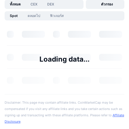
ทั้งหมด
CEX
DEX
ตัวกรอง
Spot
ตลอดไป
ฟิวเจอร์ส
Loading data...
Disclaimer: This page may contain affiliate links. CoinMarketCap may be
compensated if you visit any affiliate links and you take certain actions such as
signing up and transacting with these affiliate platforms. Please refer to
Affiliate
Disclosure
.