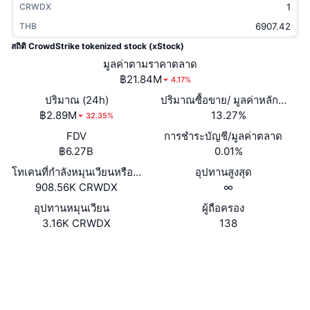
CRWDX
กำลังเป็นที่นิยม
คริปโตฯ ETFs
การเรียนรู้
CMC MCP
THB
ใหม่
บิตคอยน์ ETFs
สถิติ CrowdStrike tokenized stock (xStock)
x402
ข่าว
มูลค่าตามราคาตลาด
คริปโต
อีเธอเรียม ETFs
฿21.84M
4.17%
Academy
ปริมาณ (24h)
ปริมาณซื้อขาย/ มูลค่าหลักทรัพย
การเมือง
฿2.89M
13.27%
32.35%
การวิเคราะห์ทางเทคนิค
วิจัย
FDV
การชำระบัญชี/มูลค่าตลาด
สปอต
฿6.27B
0.01%
RSI
วิดีโอ
โทเคนที่กำลังหมุนเวียนหรือถูกล็อค
อุปทานสูงสุด
การเงิน
908.56K CRWDX
∞
MACD
คลังคำศัพท์
อุปทานหมุนเวียน
ผู้ถือครอง
เทคโนโลยี
3.16K CRWDX
138
ตราสารอนุพันธ์
แคมเปญ
เว็บไซต์
Website
NFT
ภาพรวม
Airdrop
โซเชียล
Xs7xXq...UePYDw
สถิติ NFT โดยภาพรวม
สัญญา
การชำระบัญชี
รางวัลเพชร