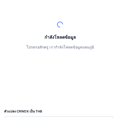
นักเทรดชั้นนำ
บทความ
เงินไหลเข้า/ไหลออกของ Exchange
DEX API
แปลงสกุลเงิน
ตารางอันดับ
Spot
เซนติเมนต์
องค์กร
จดหมายข่าว
ตัวชี้วัด
กำลังเป็นที่นิยม
ตราสารอนุพันธ์
ราคา
CMC Launch
ที่กำลังจะมาถึง
ดัชนีความกลัวและความโลภ
กำลังโหลดข้อมูล
แหล่งข้อมูล
CMC Labs
ที่เพิ่มเข้ามาล่าสุด
ดัชนีฤดูกาลอัลท์คอยน์
โปรดรอสักครู่ เรากำลังโหลดข้อมูลแผนภูมิ
CMC Max
GainersและLosers
ตัวชี้วัดวัฏจักรตลาด
เอกสาร
ข่าวเด่น
ที่มีผู้เข้าชมมากที่สุด
สัดส่วนมูลค่าตลาดรวมของบิตคอยน์เปรียบเทียบกับตลา
คำถามพบบ่อย
เทเลบอท
ความรู้สึกที่มีต่อชุมชน
ดัชนี CoinMarketCap 20
การบูรณาการ AI
ลงโฆษณา
อันดับเชน
ดัชนี CoinMarketCap 100
CMC Agent Hub
ตลาดการคาดการณ์
กระแสเงินทุน ETF
วิดเจ็ตสำหรับเว็บไซต์
ตัวแปลง CRWDX เป็น THB
ตลาดทักษะ