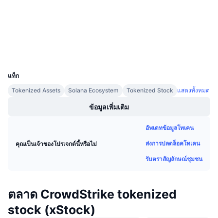
solscan.io
การขายที่กำลังจะมีขึ้น
สำรวจ
อัตราเงินทุน
เรียนรู้และรับ
วอลเลท
ปฏิทิน
UCID
37035
ปฏิทิน ICO
แท็ก
Tokenized Assets
Solana Ecosystem
Tokenized Stock
แสดงทั้งหมด
ปฏิทินกิจกรรม
ข้อมูลเพิ่มเติม
อัพเดทข้อมูลโทเคน
ส่งการปลดล็อคโทเคน
คุณเป็นเจ้าของโปรเจกต์นี้หรือไม่
รับตราสัญลักษณ์ชุมชน
ตลาด CrowdStrike tokenized
stock (xStock)