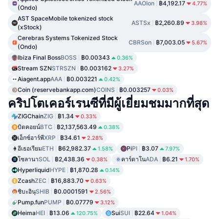
AAOIon
฿4,192.17
4.77%
(Ondo)
AST SpaceMobile tokenized stock
ASTSx
฿2,260.89
3.98%
(xStock)
Cerebras Systems Tokenized Stock
CBRSon
฿7,003.05
5.67%
(Ondo)
Ibiza Final Boss
BOSS
฿0.00343
0.36%
Stream SZN
STRSZN
฿0.003162
3.27%
Aiagent.app
AAA
฿0.003221
0.42%
Coin (reservebankapp.com)
COINS
฿0.003257
0.03%
คริปโตเคอร์เรนซีที่มีผู้เยี่ยมชมมากที่สุด
ZIGChain
ZIG
฿1.34
0.33%
บิตคอยน์
BTC
฿2,137,563.49
0.38%
เอ็กซ์อาร์พี
XRP
฿34.61
2.28%
อีเธอเรียม
ETH
฿62,982.37
Pi
PI
฿3.07
1.58%
7.97%
โซลานา
SOL
฿2,438.36
คาร์ดาโน
ADA
฿6.21
0.38%
1.70%
Hyperliquid
HYPE
฿1,870.28
0.14%
Zcash
ZEC
฿16,883.70
0.63%
ชิบะอินุ
SHIB
฿0.0001591
2.56%
Pump.fun
PUMP
฿0.07779
3.12%
Heima
HEI
฿13.06
Sui
SUI
฿22.64
120.75%
1.04%