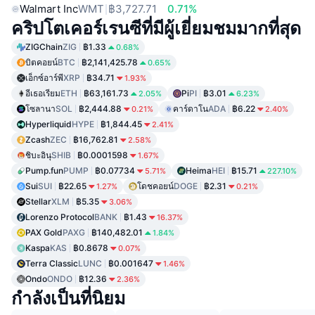
Walmart Inc
WMT
฿3,727.71
0.71%
คริปโตเคอร์เรนซีที่มีผู้เยี่ยมชมมากที่สุด
ZIGChain
ZIG
฿1.33
0.68%
บิตคอยน์
BTC
฿2,141,425.78
0.65%
เอ็กซ์อาร์พี
XRP
฿34.71
1.93%
อีเธอเรียม
ETH
฿63,161.73
Pi
PI
฿3.01
2.05%
6.23%
โซลานา
SOL
฿2,444.88
คาร์ดาโน
ADA
฿6.22
0.21%
2.40%
Hyperliquid
HYPE
฿1,844.45
2.41%
Zcash
ZEC
฿16,762.81
2.58%
ชิบะอินุ
SHIB
฿0.0001598
1.67%
Pump.fun
PUMP
฿0.07734
Heima
HEI
฿15.71
5.71%
227.10%
Sui
SUI
฿22.65
โดชคอยน์
DOGE
฿2.31
1.27%
0.21%
Stellar
XLM
฿5.35
3.06%
Lorenzo Protocol
BANK
฿1.43
16.37%
PAX Gold
PAXG
฿140,482.01
1.84%
Kaspa
KAS
฿0.8678
0.07%
Terra Classic
LUNC
฿0.001647
1.46%
Ondo
ONDO
฿12.36
2.36%
กำลังเป็นที่นิยม