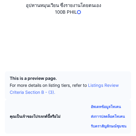
นักเทรดชั้นนำ
บทความ
เงินไหลเข้า/ไหลออกของ Exchange
DEX API
แปลงสกุลเงิน
อุปทานหมุนเวียน ซึ่งรายงานโดยตนเอง
ตารางอันดับ
Spot
100B PHIL
เซนติเมนต์
องค์กร
จดหมายข่าว
ตัวชี้วัด
กำลังเป็นที่นิยม
ตราสารอนุพันธ์
เว็บไซต์
Website
โซเชียล
ราคา
CMC Launch
ที่กำลังจะมาถึง
ดัชนีความกลัวและความโลภ
สัญญา
0xc874...4827d6
แหล่งข้อมูล
CMC Labs
สำรวจ
bscscan.com
ที่เพิ่มเข้ามาล่าสุด
ดัชนีฤดูกาลอัลท์คอยน์
วอลเลท
CMC Max
UCID
GainersและLosers
ตัวชี้วัดวัฏจักรตลาด
36269
เอกสาร
ข่าวเด่น
This is a preview page.
ที่มีผู้เข้าชมมากที่สุด
สัดส่วนมูลค่าตลาดรวมของบิตคอยน์เปรียบเทียบกับตลา
คำถามพบบ่อย
For more details on listing tiers, refer to
Listings Review
เทเลบอท
Criteria Section B - (3).
ความรู้สึกที่มีต่อชุมชน
ดัชนี CoinMarketCap 20
การบูรณาการ AI
ลงโฆษณา
อัพเดทข้อมูลโทเคน
อันดับเชน
ดัชนี CoinMarketCap 100
ส่งการปลดล็อคโทเคน
CMC Agent Hub
คุณเป็นเจ้าของโปรเจกต์นี้หรือไม่
ตลาดการคาดการณ์
รับตราสัญลักษณ์ชุมชน
กระแสเงินทุน ETF
วิดเจ็ตสำหรับเว็บไซต์
ตลาดทักษะ