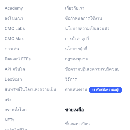
Academy
เกี่ยวกับเรา
ลงโฆษณา
ข้อกำหนดการใช้งาน
CMC Labs
นโยบายความเป็นส่วนตัว
CMC Max
การตั้งค่าคุกกี้
ข่าวเด่น
นโยบายคุ้กกี้
บิตคอยน์ ETFs
กฎของชุมชน
API คริปโต
ข้อความปฏิเสธความรับผิดชอบ
DexScan
วิธีการ
สินทรัพย์ในโลกแห่งความเป็น
ตำแหน่งงาน
เรารับสมัครงานอยู่!
จริง
ช่วยเหลือ
กราฟทั้งโลก
NFTs
ขึ้นจดทะเบียน
พอร์ตโฟลิโอ