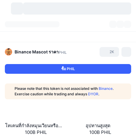
สกุลเงินคริปโต
แดชบอร์ด
สกุลเงินคริปโต
DexScan
ตลาด
อันดับ
Binance Mascot
ราคา
2K
PHIL
สัญญาณ
ตัวกลางการแลกเปลี่ยน
หมวดหมู่
New
ภาพรวมของตลาด
ซื้อ PHIL
กำลังมาแรง
ชุมชน
ภาพตลาดย้อนหลัง
ตลาด Spot
การซื้อขายสินทรัพย์ดิจิทัลโดยผ่านคนกลาง:
Please note that this token is not associated with
Binance
.
ใหม่
ฟีด
API
การปลดล็อกโทเคน
จำนวนคริปโทเคอร์เรนซี
Exercise caution while trading and always
DYOR
.
Spot
ราคาบวก
หัวข้อ
อัตราผลตอบแทน
ผลิตภัณฑ์
คลังของ บิตคอยน์
ตราสารอนุพันธ์
API
Meme Explorer
ไลฟ์สด
สินทรัพย์ในโลกแห่งความเป็นจริง
คลังของ บีเอนบี
ผลิตภัณฑ์
API คริปโต
โทเคนที่กำลังหมุนเวียนหรือถูกล็อค
อุปทานสูงสุด
การซื้อขายสินทรัพย์ดิจิทัลโดยไม่มีคนกลาง:
100B PHIL
100B PHIL