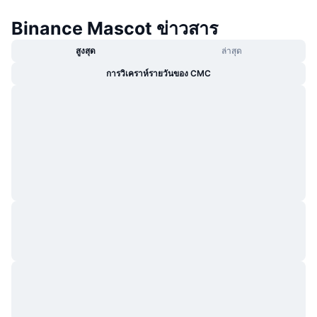
กำลังเป็นที่นิยม
คริปโตฯ ETFs
การเรียนรู้
CMC MCP
Binance Mascot ข่าวสาร
ใหม่
บิตคอยน์ ETFs
สูงสุด
ล่าสุด
x402
ข่าว
การวิเคราห์รายวันของ CMC
คริปโต
อีเธอเรียม ETFs
Academy
การเมือง
การวิเคราะห์ทางเทคนิค
วิจัย
สปอต
RSI
วิดีโอ
การเงิน
MACD
คลังคำศัพท์
เทคโนโลยี
ตราสารอนุพันธ์
แคมเปญ
NFT
ภาพรวม
Airdrop
สถิติ NFT โดยภาพรวม
การชำระบัญชี
รางวัลเพชร