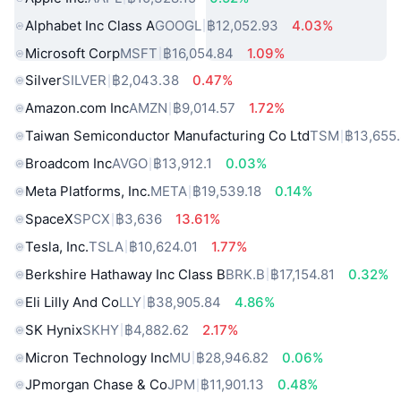
Alphabet Inc Class A
GOOGL
฿12,052.93
4.03%
Microsoft Corp
MSFT
฿16,054.84
1.09%
Silver
SILVER
฿2,043.38
0.47%
Amazon.com Inc
AMZN
฿9,014.57
1.72%
Taiwan Semiconductor Manufacturing Co Ltd
TSM
฿13,655
Broadcom Inc
AVGO
฿13,912.1
0.03%
Meta Platforms, Inc.
META
฿19,539.18
0.14%
SpaceX
SPCX
฿3,636
13.61%
Tesla, Inc.
TSLA
฿10,624.01
1.77%
Berkshire Hathaway Inc Class B
BRK.B
฿17,154.81
0.32%
Eli Lilly And Co
LLY
฿38,905.84
4.86%
SK Hynix
SKHY
฿4,882.62
2.17%
Micron Technology Inc
MU
฿28,946.82
0.06%
JPmorgan Chase & Co
JPM
฿11,901.13
0.48%