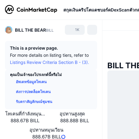
สกุลเงินคริปโต
แดชบอร์ด
DexScan
ตัวก
BILL THE BEAR
1K
BILL
This is a preview page.
For more details on listing tiers, refer to
Listings Review Criteria Section B - (3).
BILL TH
คุณเป็นเจ้าของโปรเจกต์นี้หรือไม่
อัพเดทข้อมูลโทเคน
ส่งการปลดล็อคโทเคน
รับตราสัญลักษณ์ชุมชน
โทเคนที่กำลังหมุนเวียนหรือถูกล็อค
อุปทานสูงสุด
888.67B BILL
888.88B BILL
อุปทานหมุนเวียน
888.67B BILL