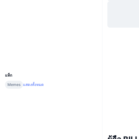
เว็บไซต์
Website
โซเชียล
สัญญา
5o817Y...iaCFuZ
2.2
เรตติ้ง (CertiK)
สำรวจ
solscan.io
วอลเลท
UCID
32297
แท็ก
Memes
แสดงทั้งหมด