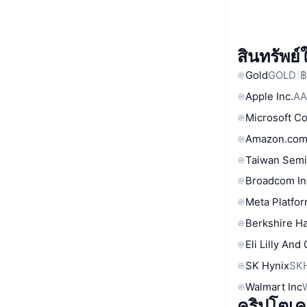
สินทรัพย
Gold
GOLD
฿
Apple Inc.
AA
Microsoft C
Amazon.com
Taiwan Semi
Broadcom In
Meta Platfor
Berkshire Ha
Eli Lilly And
SK Hynix
SK
Walmart Inc
คริปโตเคอร