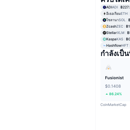
ADI
ADI
฿227.
อีเธอเรียม
ETH
โซลานา
SOL
Zcash
ZEC
฿1
Stellar
XLM
฿
Kaspa
KAS
฿0
Hashflow
HFT
กำลังเป็นท
Fusionist
$0.1408
86.24%
CoinMarketCap