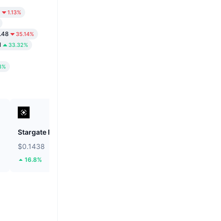
9
1.13%
.48
35.14%
1
33.32%
8%
Stargate Finance
Bonk
$0.1438
$0.000002497
16.8%
9.55%