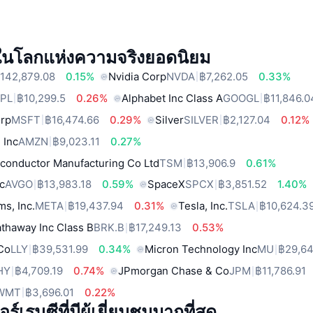
์ในโลกแห่งความจริงยอดนิยม
142,879.08
0.15%
Nvidia Corp
NVDA
฿7,262.05
0.33%
PL
฿10,299.5
0.26%
Alphabet Inc Class A
GOOGL
฿11,846.0
orp
MSFT
฿16,474.66
0.29%
Silver
SILVER
฿2,127.04
0.12%
 Inc
AMZN
฿9,023.11
0.27%
conductor Manufacturing Co Ltd
TSM
฿13,906.9
0.61%
c
AVGO
฿13,983.18
0.59%
SpaceX
SPCX
฿3,851.52
1.40%
ms, Inc.
META
฿19,437.94
0.31%
Tesla, Inc.
TSLA
฿10,624.3
thaway Inc Class B
BRK.B
฿17,249.13
0.53%
 Co
LLY
฿39,531.99
0.34%
Micron Technology Inc
MU
฿29,64
HY
฿4,709.19
0.74%
JPmorgan Chase & Co
JPM
฿11,786.91
WMT
฿3,696.01
0.22%
์เรนซีที่มีผู้เยี่ยมชมมากที่สุด