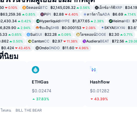
50
บิตคอยน์
BTC
฿2,145,026.32
เอ็กซ์อาร์พี
XRP
฿34.1
0.10%
0.56%
฿63,259.36
Pi
PI
฿2.88
คาร์ดาโน
ADA
฿6.69
0.85%
4.40%
7.14%
฿2,430.34
Hyperliquid
HYPE
฿1,877.65
Heima
HEI
฿7
0.42%
2.38%
6,829.90
ชิบะอินุ
SHIB
฿0.000153
SKYAI
SKYAI
฿3.6
2.94%
2.08%
5.33
Sui
SUI
฿22.28
โดชคอยน์
DOGE
฿2.30
0.65%
0.09%
0.71%
.862
Canton
CC
฿2.97
Audiera
BEAT
฿72.56
0.50%
11.38%
29.0
฿0.424
Ondo
ONDO
฿11.60
43.45%
4.96%
ี่นิยม
ETHGas
Hashflow
$0.02474
$0.01282
37.83%
43.39%
โทเคน
BILL THE BEAR