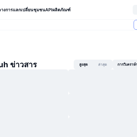
ลางการแลกเปลี่ยน
ชุมชน
API
ผลิตภัณฑ์
uh ข่าวสาร
สูงสุด
ล่าสุด
การวิเคราห