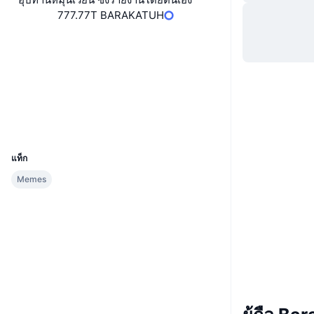
777.77T BARAKATUH
เว็บไซต์
Website
โซเชียล
สัญญา
0xc384...A4e714
สำรวจ
bscscan.com
วอลเลท
UCID
36087
แท็ก
Memes