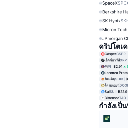
SpaceX
SPC
Berkshire Ha
SK Hynix
SK
Micron Tech
JPmorgan C
คริปโตเคอร
Casper
CSPR
เอ็กซ์อาร์พี
XRP
Pi
PI
฿2.91
Lorenzo Proto
ชิบะอินุ
SHIB
฿
โดชคอยน์
DOG
Sui
SUI
฿22.9
Bittensor
TAO
กำลังเป็นท