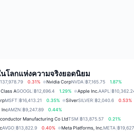
์ในโลกแห่งความจริงยอดนิยม
137,978.79
0.31%
Nvidia Corp
NVDA
฿7,165.75
1.87%
 Class A
GOOGL
฿12,696.4
1.29%
Apple Inc.
AAPL
฿10,362.2
orp
MSFT
฿16,413.21
0.35%
Silver
SILVER
฿2,040.6
0.53%
 Inc
AMZN
฿9,247.89
0.44%
conductor Manufacturing Co Ltd
TSM
฿13,875.57
0.21%
c
AVGO
฿13,822.9
0.40%
Meta Platforms, Inc.
META
฿19,627