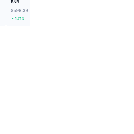
BNB
Seeker
$598.39
$0.008848
1.71%
35.93%