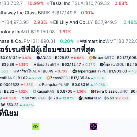
X
฿3,702.7
10.99%
Tesla, Inc.
TSLA
฿10,769.32
0.88%
thaway Inc Class B
BRK.B
฿17,149.6
0.10%
HY
฿4,973.95
2.93%
Eli Lilly And Co
LLY
฿37,949.51
2.48
nology Inc
MU
฿29,150.08
1.61%
hase & Co
JPM
฿11,890.31
0.20%
Walmart Inc
WMT
฿3,722.
์เรนซีที่มีผู้เยี่ยมชมมากที่สุด
฿0.06132
ADI
ADI
฿228.58
บิตคอยน์
BTC
฿2,127,905
0.47%
0.58%
฿35.36
อีเธอเรียม
ETH
฿62,112.47
โซลานา
SOL
฿2,4
1.33%
0.27%
คาร์ดาโน
ADA
฿6.49
Hyperliquid
HYPE
฿1,903.03
5.05%
0.76%
4.
col
BANK
฿1.62
Zcash
ZEC
฿17,135.34
6.75%
5.58%
0.0001623
Pump.fun
PUMP
฿0.08316
1.83%
10.98%
E
฿2.32
Kaspa
KAS
฿0.8705
Terra Classic
LUNC
฿0
1.02%
1.36%
9
SKYAI
SKYAI
฿1.78
Stellar
XLM
฿5.53
0.39%
13.87%
2.70%
฿6,550.23
3.33%
ี่นิยม