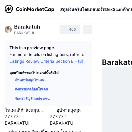
สกุลเงินคริปโต
แดชบอร์ด
DexScan
ตัวก
Barakatuh
406
BARAKATUH
This is a preview page.
For more details on listing tiers, refer to
Barakat
Listings Review Criteria Section B - (3).
คุณเป็นเจ้าของโปรเจกต์นี้หรือไม่
อัพเดทข้อมูลโทเคน
ส่งการปลดล็อคโทเคน
รับตราสัญลักษณ์ชุมชน
โทเคนที่กำลังหมุนเวียนหรือถูกล็อค
อุปทานสูงสุด
777.77T
777.77T
BARAKATUH
BARAKATUH
อุปทานหมุนเวียน ซึ่งรายงานโดยตนเอง