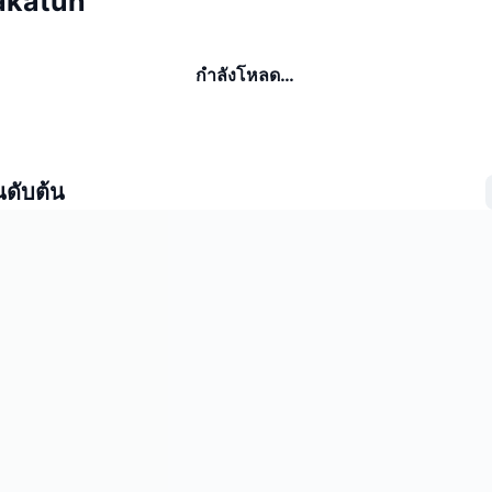
rakatuh
กำลังโหลด…
นดับต้น