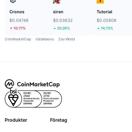
Cronos
siren
Tutorial
$0.04748
$0.03632
$0.05808
10.77%
20.26%
74.73%
CoinMarketCap
Värdebevis
Zoo World
Produkter
Företag