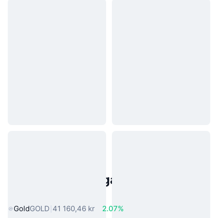
Populära tillgångar från den
verkliga världen
Gold
GOLD
41 160,46 kr
2.07%