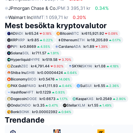
JPmorgan Chase & Co
JPM
3 395,31 kr
0.34%
Walmart Inc
WMT
1 059,71 kr
0.20%
Mest besökta kryptovalutor
ADI
ADI
kr65.24
Bitcoin
BTC
kr615,921.92
0.18%
0.09%
XRP
XRP
kr9.85
Ethereum
ETH
kr18,205.89
0.22%
0.17%
Pi
PI
kr0.8669
Cardano
ADA
kr1.89
4.55%
1.39%
Solana
SOL
kr711.57
1.91%
Hyperliquid
HYPE
kr519.58
3.70%
Zcash
ZEC
kr4,791.44
SKYAI
SKYAI
kr1.08
0.92%
4.18%
Shiba Inu
SHIB
kr0.00004424
0.64%
Biconomy
BICO
kr0.5476
14.06%
PAX Gold
PAXG
kr41,111.93
Sui
SUI
kr6.55
0.44%
2.36%
Hashflow
HFT
kr0.1229
0.93%
Dogecoin
DOGE
kr0.6673
Kaspa
KAS
kr0.2549
1.17%
2.90%
Ondo
ONDO
kr3.35
Stellar
XLM
kr1.55
0.47%
1.49%
Bonk
BONK
kr0.00002392
0.94%
Trendande