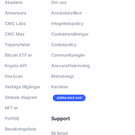
Akademi
Om oss
Annonsera
Användarvillkor
CMC Labs
Integritetspolicy
CMC Max
Cookieinställningar
Toppnyheter
Cookiepolicy
Bitcoin ETF:er
Communityregler
Krypto-API
Ansvarsfriskrivning
DexScan
Metodologi
Verkliga tillgångar
Karriärer
Globala diagram
Jobba med oss!
NFT:er
Support
Portfölj
Bevakningslista
Bli listad