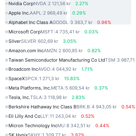
Nvidia Corp
NVDA
2 121,56 kr
2.27%
Apple Inc.
AAPL
2 969,49 kr
0.29%
Alphabet Inc Class A
GOOGL
3 363,7 kr
0.96%
Microsoft Corp
MSFT
4 735,41 kr
0.03%
Silver
SILVER
602,69 kr
3.05%
Amazon.com Inc
AMZN
2 600,85 kr
0.82%
Taiwan Semiconductor Manufacturing Co Ltd
TSM
3 987,71
Broadcom Inc
AVGO
4 044,92 kr
1.71%
SpaceX
SPCX
1 271,3 kr
15.83%
Meta Platforms, Inc.
META
5 609,54 kr
0.37%
Tesla, Inc.
TSLA
3 118,98 kr
2.83%
Berkshire Hathaway Inc Class B
BRK.B
4 943,05 kr
0.54%
Eli Lilly And Co
LLY
11 243,04 kr
0.52%
Micron Technology Inc
MU
8 342,51 kr
0.44%
SK Hynix
SKHY
1 309,77 kr
3.92%