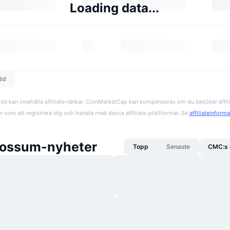
Loading data...
edd
da kan innehålla affiliate-länkar. CoinMarketCap kan kompenseras om du besöker affil
er som att registrera dig och handla med dessa affiliate-plattformar. Se
affiliateinform
ossum-nyheter
Topp
Senaste
CMC:s 