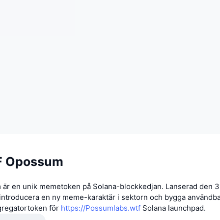
 Opossum
r en unik memetoken på Solana-blockkedjan. Lanserad den 31
 introducera en ny meme-karaktär i sektorn och bygga användba
gregatortoken för
https://Possumlabs.wtf
Solana launchpad.