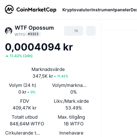
Kryptovalutor
Instrumentpaneler
De
WTF Opossum
1K
#3323
WTFO
0,0004094 kr
11.42%
(
24h
)
Marknadsvärde
347,5K kr
11.42%
Volym (24 h)
Volym/marknadsvärde (24h)
0 kr
0%
0%
FDV
Likv./Mark.värde
409,47K kr
53.49%
Totalt utbud
Max. tillgång
848,64M WTFO
1B WTFO
Cirkulerande tillgångar
Innehavare