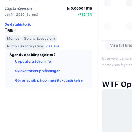
Lägsta någonsin
kr0.00004915
Jan 14, 2025
(
2y ago
)
+
733.18
%
Se datahistorik
Taggar
Memes
Solana Ecosystem
Visa full br
Pump Fun Ecosystem
Visa alla
Äger du det här projektet?
Observera: Denna si
Uppdatera tokeninfo
vidtar vissa åtgärd
Skicka tokenupplåsningar
Gör anspråk på community-utmärkelse
WTF Op