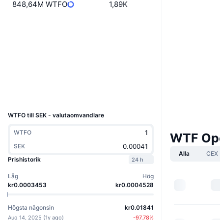
848,64M WTFO
1,89K
Webbplats
Website
Whitepaper
Sociala medier
Kontrakt
8C4Ryg...Brpump
Explorers
solscan.io
Wallets
UCID
36079
WTFO till SEK - valutaomvandlare
WTFO
WTF Op
SEK
Alla
CEX
Prishistorik
24 h
Låg
Hög
kr0.0003453
kr0.0004528
Högsta någonsin
kr0.01841
Aug 14, 2025
(
1y ago
)
-97.78
%