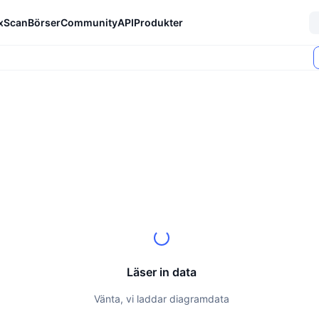
xScan
Börser
Community
API
Produkter
Läser in data
Vänta, vi laddar diagramdata