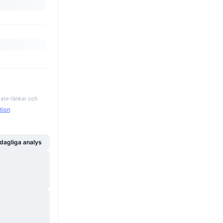
iate-länkar och
ation
.
dagliga analys