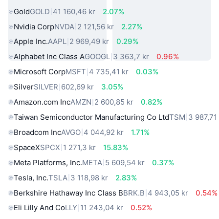
Gold
GOLD
41 160,46 kr
2.07%
Nvidia Corp
NVDA
2 121,56 kr
2.27%
Apple Inc.
AAPL
2 969,49 kr
0.29%
Alphabet Inc Class A
GOOGL
3 363,7 kr
0.96%
Microsoft Corp
MSFT
4 735,41 kr
0.03%
Silver
SILVER
602,69 kr
3.05%
Amazon.com Inc
AMZN
2 600,85 kr
0.82%
Taiwan Semiconductor Manufacturing Co Ltd
TSM
3 987,71
Broadcom Inc
AVGO
4 044,92 kr
1.71%
SpaceX
SPCX
1 271,3 kr
15.83%
Meta Platforms, Inc.
META
5 609,54 kr
0.37%
Tesla, Inc.
TSLA
3 118,98 kr
2.83%
Berkshire Hathaway Inc Class B
BRK.B
4 943,05 kr
0.54%
Eli Lilly And Co
LLY
11 243,04 kr
0.52%