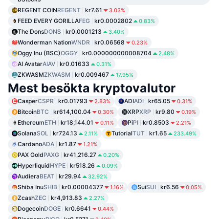
REGENT COIN
REGENT
kr7.61
3.03%
FEED EVERY GORILLA
FEG
kr0.0002802
0.83%
The Dons
DONS
kr0.0001213
3.40%
Wonderman Nation
WNDR
kr0.06568
0.23%
Oggy Inu (BSC)
OGGY
kr0.000000000008704
2.48%
AI Avatar
AIAV
kr0.01633
0.31%
ZKWASM
ZKWASM
kr0.009467
17.95%
Mest besökta kryptovalutor
Casper
CSPR
kr0.01793
ADI
ADI
kr65.05
2.83%
0.31%
Bitcoin
BTC
kr614,100.04
XRP
XRP
kr9.80
0.30%
0.19%
Ethereum
ETH
kr18,144.01
Pi
PI
kr0.8503
0.11%
2.21%
Solana
SOL
kr724.13
Tutorial
TUT
kr1.65
2.11%
233.49%
Cardano
ADA
kr1.87
1.21%
PAX Gold
PAXG
kr41,216.27
0.20%
Hyperliquid
HYPE
kr518.26
0.09%
Audiera
BEAT
kr29.94
32.92%
Shiba Inu
SHIB
kr0.00004377
Sui
SUI
kr6.56
1.16%
0.05%
Zcash
ZEC
kr4,913.83
2.27%
Dogecoin
DOGE
kr0.6641
0.44%