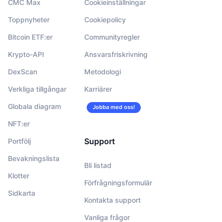
CMC Max
Cookieinställningar
Toppnyheter
Cookiepolicy
Bitcoin ETF:er
Communityregler
Krypto-API
Ansvarsfriskrivning
DexScan
Metodologi
Verkliga tillgångar
Karriärer
Globala diagram
Jobba med oss!
NFT:er
Support
Portfölj
Bevakningslista
Bli listad
Klotter
Förfrågningsformulär
Sidkarta
Kontakta support
Vanliga frågor