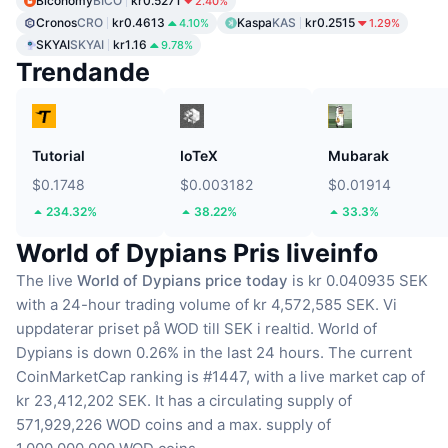
Biconomy
BICO
kr0.5271
2.40%
Cronos
CRO
kr0.4613
Kaspa
KAS
kr0.2515
4.10%
1.29%
SKYAI
SKYAI
kr1.16
9.78%
Trendande
Tutorial
IoTeX
Mubarak
$0.1748
$0.003182
$0.01914
234.32%
38.22%
33.3%
World of Dypians Pris liveinfo
The live
World of Dypians price today
is kr 0.040935 SEK
with a 24-hour trading volume of kr 4,572,585 SEK.
Vi
uppdaterar priset på WOD till SEK i realtid.
World of
Dypians is down 0.26% in the last 24 hours.
The current
CoinMarketCap ranking is #1447, with a live market cap of
kr 23,412,202 SEK.
It has a circulating supply of
571,929,226 WOD coins
and a max. supply of