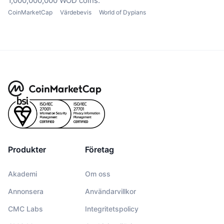
1,000,000,000 WOD coins.
CoinMarketCap
Värdebevis
World of Dypians
Produkter
Företag
Akademi
Om oss
Annonsera
Användarvillkor
CMC Labs
Integritetspolicy