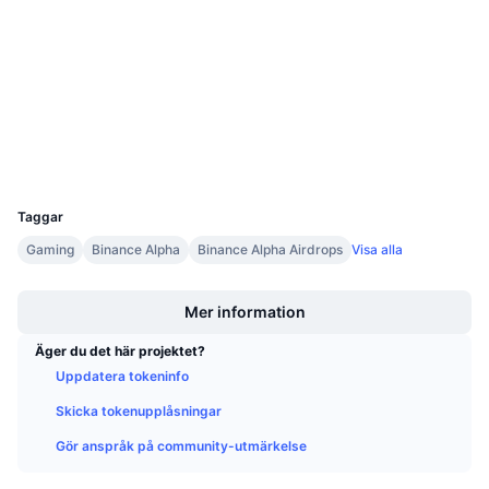
4.6
Kommande försäljningar
Betyg (CertiK)
Finansieringsräntor
Lär dig och tjäna
Audits
Explorers
bscscan.com
Kalendrar
Wallets
ICO-kalender
UCID
33746
Händelsekalender
Taggar
Gaming
Binance Alpha
Binance Alpha Airdrops
Visa alla
Boost
Mer information
Äger du det här projektet?
Uppdatera tokeninfo
Skicka tokenupplåsningar
Gör anspråk på community-utmärkelse