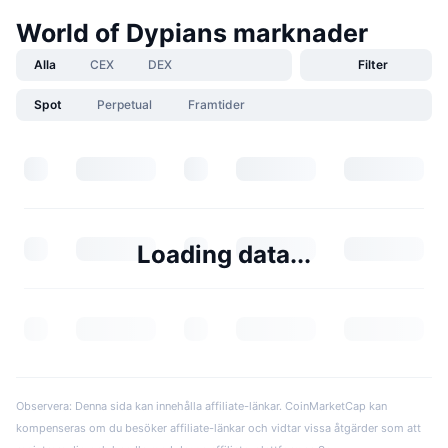
World of Dypians marknader
Alla
CEX
DEX
Filter
Spot
Perpetual
Framtider
Loading data...
Observera: Denna sida kan innehålla affiliate-länkar. CoinMarketCap kan
kompenseras om du besöker affiliate-länkar och vidtar vissa åtgärder som att