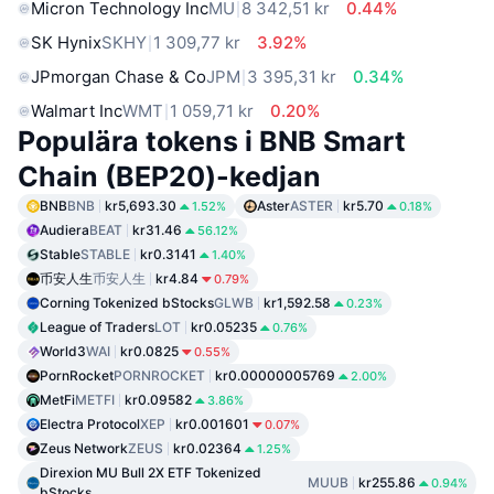
Micron Technology Inc
MU
8 342,51 kr
0.44%
SK Hynix
SKHY
1 309,77 kr
3.92%
JPmorgan Chase & Co
JPM
3 395,31 kr
0.34%
Walmart Inc
WMT
1 059,71 kr
0.20%
Populära tokens i BNB Smart
Chain (BEP20)-kedjan
BNB
BNB
kr5,693.30
Aster
ASTER
kr5.70
1.52%
0.18%
Audiera
BEAT
kr31.46
56.12%
Stable
STABLE
kr0.3141
1.40%
币安人生
币安人生
kr4.84
0.79%
Corning Tokenized bStocks
GLWB
kr1,592.58
0.23%
League of Traders
LOT
kr0.05235
0.76%
World3
WAI
kr0.0825
0.55%
PornRocket
PORNROCKET
kr0.00000005769
2.00%
MetFi
METFI
kr0.09582
3.86%
Electra Protocol
XEP
kr0.001601
0.07%
Zeus Network
ZEUS
kr0.02364
1.25%
Direxion MU Bull 2X ETF Tokenized
MUUB
kr255.86
0.94%
bStocks