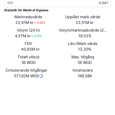
SEK
Trendande
Krypto-ETF:er
Skola
CMC MCP
Statistik för World of Dypians
Marknadsvärde
Nytt
Upplåst mark.värde
Bitcoin ETF:er
x402
Nyheter
23,41M kr
23,51M kr
0.25%
Krypto
Ethereum ETF:er
Volym (24 h)
Volym/marknadsvärde (24h)
Akademi
4,57M kr
19,53%
0.71%
Politik
FDV
Likv./Mark.värde
Teknisk analys
Analys
40,93M kr
13.30%
Sport
Totalt utbud
Max. tillgång
RSI
Videor
1B WOD
1B WOD
Finans
MACD
Cirkulerande tillgångar
Innehavare
Ordlista
571,92M WOD
199,58K
Teknik
Website
Whitepaper
Derivat
Kampanjer
Webbplats
NFT
Översikt
Airdrops
Sociala medier
Övergripande NFT-statistik
Likvidationer
Diamantbelöningar
Kontrakt
0xb994...48B0E8