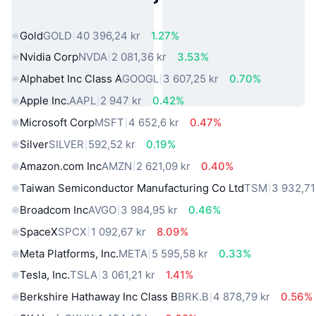
verkliga världen
Gold
GOLD
40 396,24 kr
1.27%
Nvidia Corp
NVDA
2 081,36 kr
3.53%
Alphabet Inc Class A
GOOGL
3 607,25 kr
0.70%
Apple Inc.
AAPL
2 947 kr
0.42%
Microsoft Corp
MSFT
4 652,6 kr
0.47%
Silver
SILVER
592,52 kr
0.19%
Amazon.com Inc
AMZN
2 621,09 kr
0.40%
Taiwan Semiconductor Manufacturing Co Ltd
TSM
3 932,71
Broadcom Inc
AVGO
3 984,95 kr
0.46%
SpaceX
SPCX
1 092,67 kr
8.09%
Meta Platforms, Inc.
META
5 595,58 kr
0.33%
Tesla, Inc.
TSLA
3 061,21 kr
1.41%
Berkshire Hathaway Inc Class B
BRK.B
4 878,79 kr
0.56%