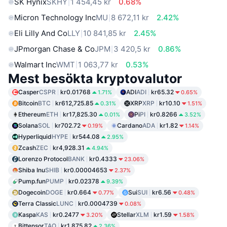
SK Hynix
SKHY
1 454,45 kr
0.68%
Micron Technology Inc
MU
8 672,11 kr
2.42%
Eli Lilly And Co
LLY
10 841,85 kr
2.45%
JPmorgan Chase & Co
JPM
3 420,5 kr
0.86%
Walmart Inc
WMT
1 063,77 kr
0.53%
Mest besökta kryptovalutor
Casper
CSPR
kr0.01768
ADI
ADI
kr65.32
1.71%
0.65%
Bitcoin
BTC
kr612,725.85
XRP
XRP
kr10.10
0.31%
1.51%
Ethereum
ETH
kr17,825.30
Pi
PI
kr0.8266
0.01%
3.52%
Solana
SOL
kr702.72
Cardano
ADA
kr1.82
0.19%
1.14%
Hyperliquid
HYPE
kr544.08
2.95%
Zcash
ZEC
kr4,928.31
4.94%
Lorenzo Protocol
BANK
kr0.4333
23.06%
Shiba Inu
SHIB
kr0.00004653
2.37%
Pump.fun
PUMP
kr0.02378
9.39%
Dogecoin
DOGE
kr0.664
Sui
SUI
kr6.56
0.77%
0.48%
Terra Classic
LUNC
kr0.0004739
0.08%
Kaspa
KAS
kr0.2477
Stellar
XLM
kr1.59
3.20%
1.58%
Bittensor
TAO
kr1,875.82
2.36%