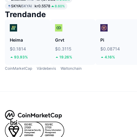
SKYAI
SKYAI
kr0.5578
8.60%
Trendande
Heima
Grvt
Pi
$0.1814
$0.3115
$0.08714
93.93%
19.26%
4.16%
CoinMarketCap
Värdebevis
Waltonchain