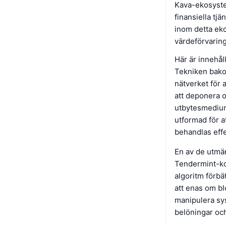
Kava-ekosystem
finansiella tj
inom detta eko
värdeförvaring
Här är innehå
Tekniken bako
nätverket för 
att deponera ol
utbytesmedium
utformad för a
behandlas effe
En av de utmä
Tendermint-ko
algoritm förbä
att enas om blo
manipulera sys
belöningar och 