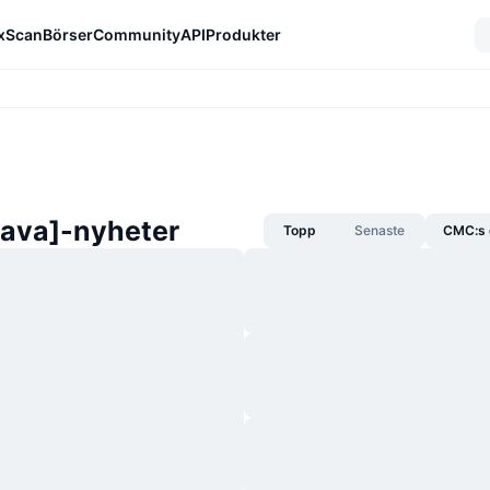
xScan
Börser
Community
API
Produkter
ava]-nyheter
Topp
Senaste
CMC:s 