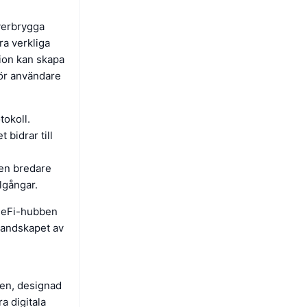
överbrygga
ra verkliga
tion kan skapa
 för användare
tokoll.
 bidrar till
den bredare
llgångar.
DeFi-hubben
 landskapet av
en, designad
a digitala