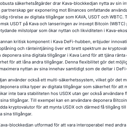
obusta säkerhetsåtgärder drar Kava-blockkedjan nytta av sin i
a partnerskap ger exponering mot Binances omfattande använd
idig rörelse av digitala tillgångar som KAVA, USDT och WBTC. T
hemsk USDT på Kava och lanseringen av insvept Bitcoin (WBTC)
tydande milstolpar som ökar nyttan och likviditeten i Kava-eko
 annan kritisk komponent i Kava DeFi-hubben, erbjuder innovati
upplåning och ränteintjäning över ett brett spektrum av kryptoval
deponera sina digitala tillgångar i Kava Lend för att tjäna ränta
t för att låna andra tillgångar. Denna flexibilitet gör det möjlig
maximera nyttan av sina innehav samtidigt som de deltar i DeF
an använder också ett multi-säkerhetssystem, vilket gör det mö
deponera olika typer av digitala tillgångar som säkerhet för att
kar inte bara stabiliteten hos USDX utan ger också användare fl
ja sina tillgångar. Till exempel kan en användare deponera Bitco
dda kryptovalutor för att mynta USDX och därmed få tillgång till 
a sina tillgångar.
ava-blockkedjan utformad för att vara interoperabel med andra