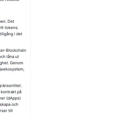
ben. Det
DX-tokens.
illgång i det
ter-Blockchain
och låna ut
glighet. Genom
djeekosystem,
ränssnittet.
 kontrakt på
ner (dApps)
 skapa och
ser till