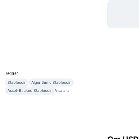
Webbplats
Website
Whitepaper
Sociala medier
Audits
kava.mintscan.io
Explorers
UCID
6651
Taggar
Stablecoin
Algorithmic Stablecoin
Asset-Backed Stablecoin
Visa alla