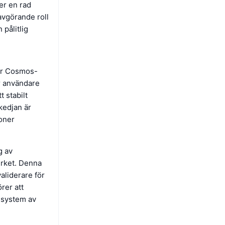
er en rad
avgörande roll
 pålitlig
ar Cosmos-
ör användare
t stabilt
kedjan är
ioner
g av
rket. Denna
aliderare för
örer att
t system av