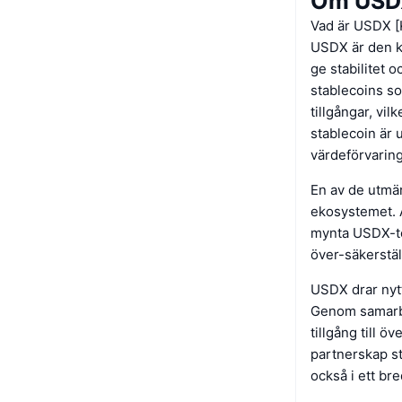
Om USD
Vad är USDX [
USDX är den k
ge stabilitet 
stablecoins so
tillgångar, vi
stablecoin är 
värdeförvaring
En av de utmä
ekosystemet. 
mynta USDX-to
över-säkerställd
USDX drar nyt
Genom samarbe
tillgång till 
partnerskap st
också i ett bre