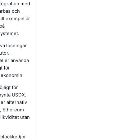
ntegration med
arbas och
ill exempel är
 på
systemet.
va lösningar
utor.
 eller använda
t för
i-ekonomin.
jligt för
 mynta USDX.
er alternativ
in, Ethereum
likviditet utan
 blockkedjor