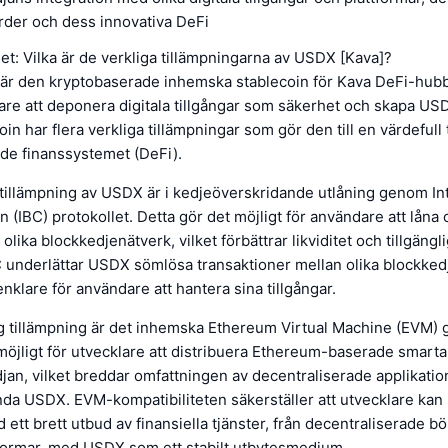
rder och dess innovativa DeFi
let: Vilka är de verkliga tillämpningarna av USDX [Kava]?
r den kryptobaserade inhemska stablecoin för Kava DeFi-hub
dare att deponera digitala tillgångar som säkerhet och skapa US
n har flera verkliga tillämpningar som gör den till en värdefull t
de finanssystemet (DeFi).
tillämpning av USDX är i kedjeöverskridande utlåning genom In
(IBC) protokollet. Detta gör det möjligt för användare att låna 
 olika blockkedjenätverk, vilket förbättrar likviditet och tillgän
BC underlättar USDX sömlösa transaktioner mellan olika blockke
enklare för användare att hantera sina tillgångar.
g tillämpning är det inhemska Ethereum Virtual Machine (EVM) g
möjligt för utvecklare att distribuera Ethereum-baserade smarta
an, vilket breddar omfattningen av decentraliserade applikatio
da USDX. EVM-kompatibiliteten säkerställer att utvecklare kan
ett brett utbud av finansiella tjänster, från decentraliserade bör
tformar, med USDX som ett stabilt utbytesmedium.