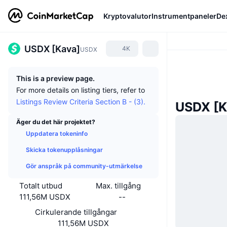
Kryptovalutor
Instrumentpaneler
De
USDX [Kava]
4K
USDX
This is a preview page.
For more details on listing tiers, refer to
Listings Review Criteria Section B - (3).
USDX [K
Äger du det här projektet?
Uppdatera tokeninfo
Skicka tokenupplåsningar
Gör anspråk på community-utmärkelse
Totalt utbud
Max. tillgång
111,56M USDX
--
Cirkulerande tillgångar
111,56M USDX