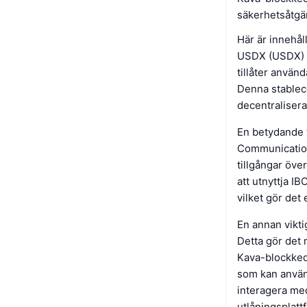
säkerhetsåtgä
Här är innehål
USDX (USDX) ä
tillåter använ
Denna stablecoi
decentralisera
En betydande 
Communication 
tillgångar över
att utnyttja I
vilket gör det 
En annan vikti
Detta gör det 
Kava-blockkedj
som kan använ
interagera med 
utlåningsplat