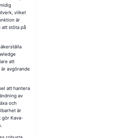
midig
verk, vilket
nktion är
 att stöta på
äkerställa
owledge
dare att
n är avgörande
el att hantera
vändning av
växa och
lbarhet är
et gör Kava-
s.
ess robusta