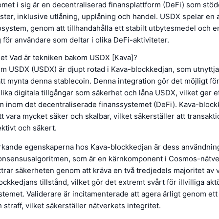
et i sig är en decentraliserad finansplattform (DeFi) som stöd
änster, inklusive utlåning, upplåning och handel. USDX spelar en 
system, genom att tillhandahålla ett stabilt utbytesmedel och en
 för användare som deltar i olika DeFi-aktiviteter.
llet Vad är tekniken bakom USDX [Kava]?
m USDX (USDX) är djupt rotad i Kava-blockkedjan, som utnyttj
att mynta denna stablecoin. Denna integration gör det möjligt f
ika digitala tillgångar som säkerhet och låna USDX, vilket ger et
 inom det decentraliserade finanssystemet (DeFi). Kava-block
tt vara mycket säker och skalbar, vilket säkerställer att transakt
ktivt och säkert.
rkande egenskaperna hos Kava-blockkedjan är dess användnin
nsensusalgoritmen, som är en kärnkomponent i Cosmos-nätve
ttrar säkerheten genom att kräva en två tredjedels majoritet av v
ckkedjans tillstånd, vilket gör det extremt svårt för illvilliga akt
temet. Validerare är incitamenterade att agera ärligt genom et
straff, vilket säkerställer nätverkets integritet.