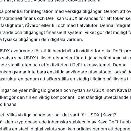
 potential för integration med verkliga tillgångar. Genom att 
 traditionell finans och DeFi kan USDX användas för att tokenise
fastigheter, råvaror eller till och med fiatvalutor. Denna integra
rande och tillgängligt finansiellt system, vilket gör det möjligt
na fysiska tillgångar i den digitala världen.
DX avgörande för att tillhandahålla likviditet för olika DeFi-pro
atsa sina USDX i likviditetspooler för att tjäna belöningar, vilket
de stabiliteten och effektiviteten i DeFi-ekosystemet. Denna
nism gynnar inte bara enskilda användare utan stödjer också 
rastrukturen genom att säkerställa en stadig tillgång på likvida ti
ningar belyser mångsidigheten och nyttan av USDX inom Kava 
lket gör den till en viktig komponent i det ständigt utvecklande
d finans.
let: Vilka viktiga händelser har det varit för USDX [Kava]?
r den kryptobaserade inhemska stablecoin av Kava DeFi-hubb
dahålla en stabil digital valuta som kan präglas genom att deponer