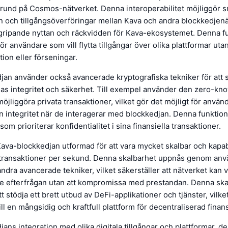
grund på Cosmos-nätverket. Denna interoperabilitet möjliggör s
 och tillgångsöverföringar mellan Kava och andra blockkedjenät
gripande nyttan och räckvidden för Kava-ekosystemet. Denna fu
 för användare som vill flytta tillgångar över olika plattformar utan
tion eller förseningar.
an använder också avancerade kryptografiska tekniker för att s
nas integritet och säkerhet. Till exempel använder den zero-kn
möjliggöra privata transaktioner, vilket gör det möjligt för använ
in integritet när de interagerar med blockkedjan. Denna funktio
om prioriterar konfidentialitet i sina finansiella transaktioner.
va-blockkedjan utformad för att vara mycket skalbar och kapab
al transaktioner per sekund. Denna skalbarhet uppnås genom an
ndra avancerade tekniker, vilket säkerställer att nätverket kan 
e efterfrågan utan att kompromissa med prestandan. Denna ska
tt stödja ett brett utbud av DeFi-applikationer och tjänster, vilk
ll en mångsidig och kraftfull plattform för decentraliserad finan
ans integration med olika digitala tillgångar och plattformar, d