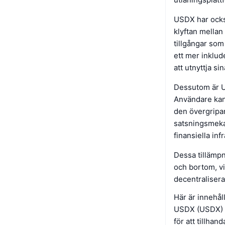
USDX har också
klyftan mellan
tillgångar som 
ett mer inklude
att utnyttja si
Dessutom är US
Användare kan s
den övergripan
satsningsmeka
finansiella inf
Dessa tillämp
och bortom, vi
decentralisera
Här är innehål
USDX (USDX) ä
för att tillhan