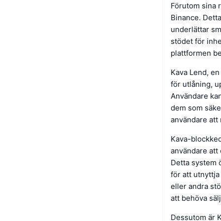
Förutom sina r
Binance. Dett
underlättar sm
stödet för in
plattformen be
Kava Lend, en
för utlåning, 
Användare kan 
dem som säkerhe
användare att 
Kava-blockkedj
användare att 
Detta system ö
för att utnytt
eller andra stö
att behöva sälj
Dessutom är K