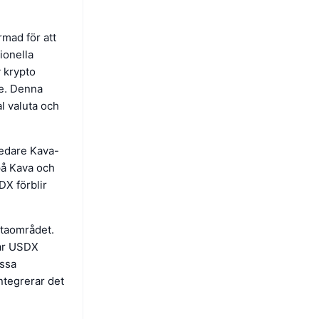
mad för att
ionella
v krypto
de. Denna
l valuta och
edare Kava-
på Kava och
X förblir
utaområdet.
har USDX
essa
ntegrerar det