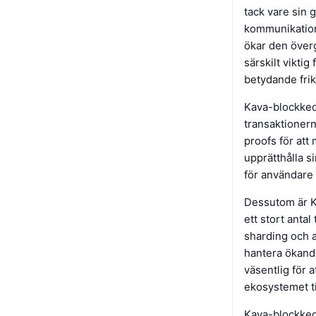
tack vare sin 
kommunikation
ökar den över
särskilt viktig
betydande frik
Kava-blockkedj
transaktioner
proofs för att 
upprätthålla s
för användare s
Dessutom är Ka
ett stort ant
sharding och a
hantera ökand
väsentlig för a
ekosystemet ti
Kava-blockkedj