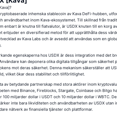
X [Kava]
Kava]?
ryptobaserade inhemska stablecoin av Kava DeFi-hubben, utfor
och användbarhet inom Kava-ekosystemet. Till skillnad från tradit
m enbart är knutna till fiatvalutor, är USDX knuten till en korg a
lket erbjuder en diversifierad metod för att upprätthålla dess vär
utvecklad av Kava Labs och är avsedd att användas som en globa
.
rkande egenskaperna hos USDX är dess integration med det br
Användare kan deponera olika digitala tillgångar som säkerhet 
kens mot deras säkerhet. Denna mekanism säkerställer att USD
, vilket ökar dess stabilitet och tillförlitlighet.
ta av betydande partnerskap med stora aktörer inom kryptoval
ten med Binance, Fireblocks, Stargate, Coinbase och Bitgo 
över 100 miljarder dollar i USDT och 10 miljarder dollar i WBTC. D
ärker inte bara likviditeten och användbarheten av USDX utan i
dare nätverk av finansiella tjänster och plattformar.