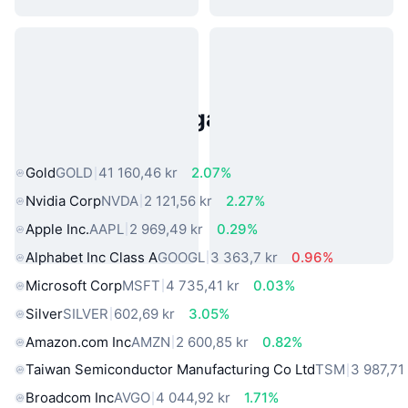
Populära tillgångar från den
verkliga världen
Gold
GOLD
41 160,46 kr
2.07%
Nvidia Corp
NVDA
2 121,56 kr
2.27%
Apple Inc.
AAPL
2 969,49 kr
0.29%
Alphabet Inc Class A
GOOGL
3 363,7 kr
0.96%
Microsoft Corp
MSFT
4 735,41 kr
0.03%
Silver
SILVER
602,69 kr
3.05%
Amazon.com Inc
AMZN
2 600,85 kr
0.82%
Taiwan Semiconductor Manufacturing Co Ltd
TSM
3 987,71
Broadcom Inc
AVGO
4 044,92 kr
1.71%