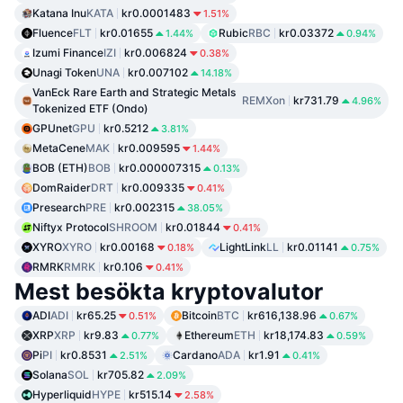
Katana Inu
KATA
kr0.0001483
1.51%
Fluence
FLT
kr0.01655
Rubic
RBC
kr0.03372
1.44%
0.94%
Izumi Finance
IZI
kr0.006824
0.38%
Unagi Token
UNA
kr0.007102
14.18%
VanEck Rare Earth and Strategic Metals
REMXon
kr731.79
4.96%
Tokenized ETF (Ondo)
GPUnet
GPU
kr0.5212
3.81%
MetaCene
MAK
kr0.009595
1.44%
BOB (ETH)
BOB
kr0.000007315
0.13%
DomRaider
DRT
kr0.009335
0.41%
Presearch
PRE
kr0.002315
38.05%
Niftyx Protocol
SHROOM
kr0.01844
0.41%
XYRO
XYRO
kr0.00168
LightLink
LL
kr0.01141
0.18%
0.75%
RMRK
RMRK
kr0.106
0.41%
Mest besökta kryptovalutor
ADI
ADI
kr65.25
Bitcoin
BTC
kr616,138.96
0.51%
0.67%
XRP
XRP
kr9.83
Ethereum
ETH
kr18,174.83
0.77%
0.59%
Pi
PI
kr0.8531
Cardano
ADA
kr1.91
2.51%
0.41%
Solana
SOL
kr705.82
2.09%
Hyperliquid
HYPE
kr515.14
2.58%