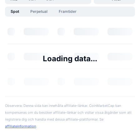
Spot
Perpetual
Framtider
Loading data...
Observera: Denna sida kan innehålla affiliate-länkar. CoinMarketCap kan
kompenseras om du besöker affiliate-länkar och vidtar vissa åtgärder som att
registrera dig och handla med dessa affiliate-plattformar. Se
affiliateinformation
.