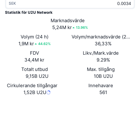
SEK
Trendande
Krypto-ETF:er
Skola
CMC MCP
Statistik för U2U Network
Nytt
Marknadsvärde
Bitcoin ETF:er
x402
Nyheter
5,24M kr
13.96%
Krypto
Ethereum ETF:er
Volym (24 h)
Volym/marknadsvärde (24h)
Akademi
1,9M kr
36,33%
44.62%
Politik
FDV
Likv./Mark.värde
Teknisk analys
Analys
34,4M kr
9.29%
Sport
Totalt utbud
Max. tillgång
RSI
Videor
9,15B U2U
10B U2U
Finans
MACD
Cirkulerande tillgångar
Innehavare
Ordlista
1,52B U2U
561
Teknik
Webbplats
Website
Whitepaper
Derivat
Kampanjer
NFT
Sociala medier
Översikt
Airdrops
Kontrakt
Övergripande NFT-statistik
0x558e...3a66a6
Likvidationer
4.0
Diamantbelöningar
Betyg (CertiK)