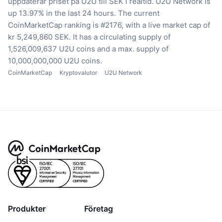
uppdaterar priset på U2U till SEK i realtid.
U2U Network is
up 13.97% in the last 24 hours.
The current
CoinMarketCap ranking is #2176, with a live market cap of
kr 5,249,860 SEK.
It has a circulating supply of
1,526,009,637 U2U coins
and a max. supply of
10,000,000,000 U2U coins.
CoinMarketCap
Kryptovalutor
U2U Network
Produkter
Företag