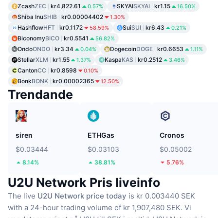
Zcash
ZEC
kr4,822.61
SKYAI
SKYAI
kr1.15
0.57%
16.50%
Shiba Inu
SHIB
kr0.00004402
1.30%
Hashflow
HFT
kr0.1172
Sui
SUI
kr6.43
58.59%
0.21%
Biconomy
BICO
kr0.5541
56.82%
Ondo
ONDO
kr3.34
Dogecoin
DOGE
kr0.6653
0.04%
1.11%
Stellar
XLM
kr1.55
Kaspa
KAS
kr0.2512
1.37%
3.46%
Canton
CC
kr0.8598
0.10%
Bonk
BONK
kr0.00002365
12.50%
Trendande
siren
ETHGas
Cronos
$0.03444
$0.03103
$0.05002
8.14%
38.81%
5.76%
U2U Network Pris liveinfo
The live
U2U Network price today
is kr 0.003440 SEK
with a 24-hour trading volume of kr 1,907,480 SEK.
Vi