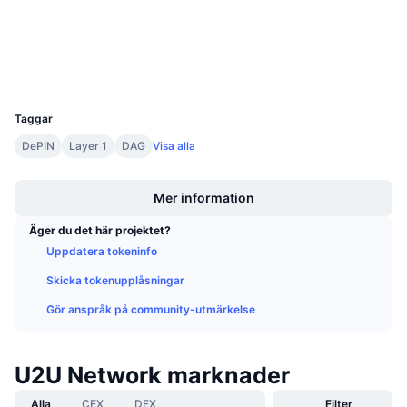
Kommande försäljningar
etherscan.io
Finansieringsräntor
Explorers
Lär dig och tjäna
Wallets
UCID
Kalendrar
27369
Taggar
ICO-kalender
DePIN
Layer 1
DAG
Visa alla
Boost
Händelsekalender
Mer information
Äger du det här projektet?
Uppdatera tokeninfo
Skicka tokenupplåsningar
Gör anspråk på community-utmärkelse
U2U Network marknader
Alla
CEX
DEX
Filter