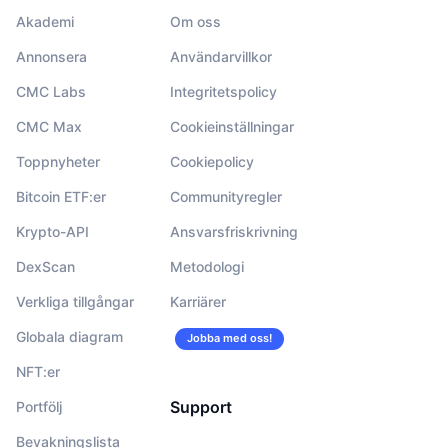
Akademi
Om oss
Annonsera
Användarvillkor
CMC Labs
Integritetspolicy
CMC Max
Cookieinställningar
Toppnyheter
Cookiepolicy
Bitcoin ETF:er
Communityregler
Krypto-API
Ansvarsfriskrivning
DexScan
Metodologi
Verkliga tillgångar
Karriärer
Globala diagram
Jobba med oss!
NFT:er
Support
Portfölj
Bevakningslista