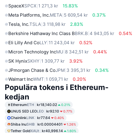
SpaceX
SPCX
1 271,3 kr
15.83%
Meta Platforms, Inc.
META
5 609,54 kr
0.37%
Tesla, Inc.
TSLA
3 118,98 kr
2.83%
Berkshire Hathaway Inc Class B
BRK.B
4 943,05 kr
0.54%
Eli Lilly And Co
LLY
11 243,04 kr
0.52%
Micron Technology Inc
MU
8 342,51 kr
0.44%
SK Hynix
SKHY
1 309,77 kr
3.92%
JPmorgan Chase & Co
JPM
3 395,31 kr
0.34%
Walmart Inc
WMT
1 059,71 kr
0.20%
Populära tokens i Ethereum-
kedjan
Ethereum
ETH
kr18,140.02
0.21%
UNUS SED LEO
LEO
kr92.10
0.77%
Chainlink
LINK
kr77.64
0.40%
Shiba Inu
SHIB
kr0.00004401
1.26%
Tether Gold
XAUt
kr40,996.14
1.60%