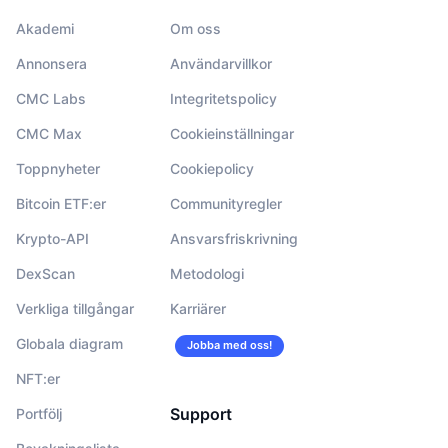
Akademi
Om oss
Annonsera
Användarvillkor
CMC Labs
Integritetspolicy
CMC Max
Cookieinställningar
Toppnyheter
Cookiepolicy
Bitcoin ETF:er
Communityregler
Krypto-API
Ansvarsfriskrivning
DexScan
Metodologi
Verkliga tillgångar
Karriärer
Globala diagram
Jobba med oss!
NFT:er
Support
Portfölj