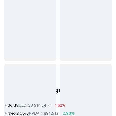
Populära tillgångar från den
verkliga världen
Gold
GOLD
38 514,84 kr
1.52%
Nvidia Corp
NVDA
1 894,5 kr
2.93%