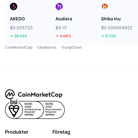
AKEDO
Audiera
Shiba Inu
$0.005723
$4.15
$0.000004922
36.14%
4.06%
0.72%
CoinMarketCap
Värdebevis
TrumpChain
Produkter
Företag