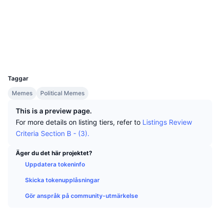
Topphandlare
Artiklar
Börsinflöden/utflöden
DEX API
Valutaomvandlare
Sociala medier
Topplistor
Spot
Kontrakt
0x9684...be5cd9
Sentiment
Företag
Nyhetsbrev
Indikatorer
Trendande
Derivat
Explorers
etherscan.io
Wallets
Priser
CMC Launch
Kommande
Index över rädsla & girighet.
UCID
33325
Resurser
CMC Labs
Taggar
Nyligen tillagd
Index för altcoin-säsong
Memes
Political Memes
CMC Max
Vinnare & förlorare
Marknadscykelindikatorer
This is a preview page.
Dokumentation
For more details on listing tiers, refer to
Listings Review
Toppnyheter
Mest besökta
Bitcoin-dominans
Criteria Section B - (3).
Vanliga frågor
Telegrambot
Communityns riktning
CoinMarketCap 20 Index
Äger du det här projektet?
Uppdatera tokeninfo
AI-integrationer
Annonsera
Kedjerankning
CoinMarketCap 100 Index
Skicka tokenupplåsningar
CMC Agent Hub
Gör anspråk på community-utmärkelse
Prediktionsmarknader
ETF-flöden
Webbplatskomponenter
Marknadsplats för färdigheter