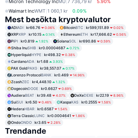
Micron Technology Inc
MU
7 736,79 kr
5.90%
Walmart Inc
WMT
1 060,1 kr
0.09%
Mest besökta kryptovalutor
ADI
ADI
kr66.76
Bitcoin
BTC
kr599,151.89
0.06%
0.02%
XRP
XRP
kr10.15
Ethereum
ETH
kr17,666.62
0.14%
0.56%
Pi
PI
kr0.819
Solana
SOL
kr690.86
1.92%
0.59%
Shiba Inu
SHIB
kr0.00004687
0.72%
Hyperliquid
HYPE
kr498.32
0.38%
Cardano
ADA
kr1.68
3.93%
PAX Gold
PAXG
kr38,557.07
0.17%
Lorenzo Protocol
BANK
kr0.469
14.96%
Zcash
ZEC
kr4,448.10
1.32%
Dogecoin
DOGE
kr0.6627
0.69%
Audiera
BEAT
kr39.48
DeXe
DEXE
kr22.19
4.07%
8.96%
Sui
SUI
kr6.50
Kaspa
KAS
kr0.2555
0.46%
1.58%
Hedera
HBAR
kr0.6587
1.54%
Terra Classic
LUNC
kr0.0004641
1.86%
Ondo
ONDO
kr3.65
2.28%
Trendande