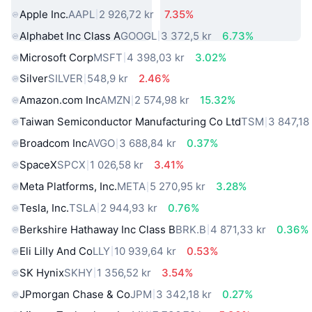
Apple Inc.
AAPL
2 926,72 kr
7.35%
Alphabet Inc Class A
GOOGL
3 372,5 kr
6.73%
Microsoft Corp
MSFT
4 398,03 kr
3.02%
Silver
SILVER
548,9 kr
2.46%
Amazon.com Inc
AMZN
2 574,98 kr
15.32%
Taiwan Semiconductor Manufacturing Co Ltd
TSM
3 847,18
Broadcom Inc
AVGO
3 688,84 kr
0.37%
SpaceX
SPCX
1 026,58 kr
3.41%
Meta Platforms, Inc.
META
5 270,95 kr
3.28%
Tesla, Inc.
TSLA
2 944,93 kr
0.76%
Berkshire Hathaway Inc Class B
BRK.B
4 871,33 kr
0.36%
Eli Lilly And Co
LLY
10 939,64 kr
0.53%
SK Hynix
SKHY
1 356,52 kr
3.54%
JPmorgan Chase & Co
JPM
3 342,18 kr
0.27%