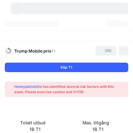
Kryptovalutor
Instrumentpaneler
Kryptovalutor
DexScan
Marknader
Rankningar
Trump Mobile
pris
350
T1
Signaler
Börser
Kategorier
New
Marknadsöversikt
Köp T1
Trendar
Community
Historiska ögonblicksbilder
Spotmarknad
Centraliserade börser
Honeypot(dot)is
has identified several risk factors with this
Ny
Feed
API
Tokenupplåsningar
Antal kryptovalutor
asset. Please exercise caution and DYOR.
Spot
Vinnare
Ämnen
Avkastning
Produkter
Bitcoins kassor
Derivat
API
Meme-utforskare
Lives
Verkliga tillgångar
BNBs kassor
Produkter
Krypto-API
Totalt utbud
Max. tillgång
Decentraliserade börser
1B T1
1B T1