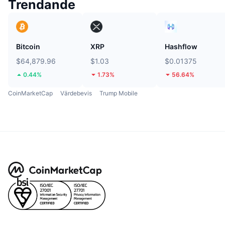
Trendande
Bitcoin
XRP
Hashflow
$64,879.96
$1.03
$0.01375
0.44%
1.73%
56.64%
CoinMarketCap
Värdebevis
Trump Mobile