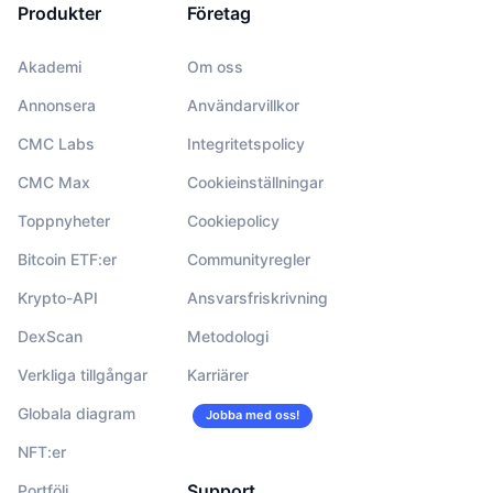
Produkter
Företag
Akademi
Om oss
Annonsera
Användarvillkor
CMC Labs
Integritetspolicy
CMC Max
Cookieinställningar
Toppnyheter
Cookiepolicy
Bitcoin ETF:er
Communityregler
Krypto-API
Ansvarsfriskrivning
DexScan
Metodologi
Verkliga tillgångar
Karriärer
Globala diagram
Jobba med oss!
NFT:er
Support
Portfölj