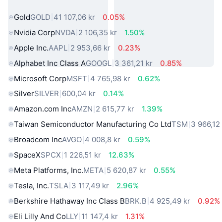
verkliga världen
Gold
GOLD
41 107,06 kr
0.05%
Nvidia Corp
NVDA
2 106,35 kr
1.50%
Apple Inc.
AAPL
2 953,66 kr
0.23%
Alphabet Inc Class A
GOOGL
3 361,21 kr
0.85%
Microsoft Corp
MSFT
4 765,98 kr
0.62%
Silver
SILVER
600,04 kr
0.14%
Amazon.com Inc
AMZN
2 615,77 kr
1.39%
Taiwan Semiconductor Manufacturing Co Ltd
TSM
3 966,12
Broadcom Inc
AVGO
4 008,8 kr
0.59%
SpaceX
SPCX
1 226,51 kr
12.63%
Meta Platforms, Inc.
META
5 620,87 kr
0.55%
Tesla, Inc.
TSLA
3 117,49 kr
2.96%
Berkshire Hathaway Inc Class B
BRK.B
4 925,49 kr
0.92%
Eli Lilly And Co
LLY
11 147,4 kr
1.31%