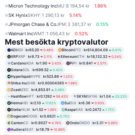
Micron Technology Inc
MU
8 194,54 kr
1.89%
SK Hynix
SKHY
1 290,13 kr
5.14%
JPmorgan Chase & Co
JPM
3 381,37 kr
0.15%
Walmart Inc
WMT
1 056,43 kr
0.52%
Mest besökta kryptovalutor
ADI
ADI
kr65.20
Bitcoin
BTC
kr614,804.09
0.48%
0.01%
XRP
XRP
kr9.73
Ethereum
ETH
kr18,132.32
2.11%
0.24%
Cardano
ADA
kr1.90
Pi
PI
kr0.841
3.43%
2.57%
Solana
SOL
kr699.52
0.42%
Hyperliquid
HYPE
kr523.86
1.22%
Shiba Inu
SHIB
kr0.00004365
1.98%
Zcash
ZEC
kr4,853.91
3.49%
Hashflow
HFT
kr0.1292
SKYAI
SKYAI
kr1.04
56.43%
33.23%
Heima
HEI
kr2.10
Sui
SUI
kr6.36
17.82%
0.93%
Stellar
XLM
kr1.52
Kaspa
KAS
kr0.2472
1.06%
1.72%
Dogecoin
DOGE
kr0.6621
0.75%
Canton
CC
kr0.9027
Ondo
ONDO
kr3.31
4.76%
5.89%
Audiera
BEAT
kr18.79
10.99%