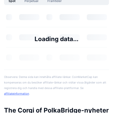
Spot
Perpetual
Framtider
Loading data...
Observera: Denna sida kan innehålla affiliate-länkar. CoinMarketCap kan
kompenseras om du besöker affiliate-länkar och vidtar vissa åtgärder som att
registrera dig och handla med dessa affiliate-plattformar. Se
affiliateinformation
.
The Corgi of PolkaBridge-nyheter