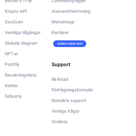
Bitcoin ETF:er
Communityregler
Krypto-API
Ansvarsfriskrivning
DexScan
Metodologi
Verkliga tillgångar
Karriärer
Globala diagram
Jobba med oss!
NFT:er
Support
Portfölj
Bevakningslista
Bli listad
Klotter
Förfrågningsformulär
Sidkarta
Kontakta support
Vanliga frågor
Ordlista