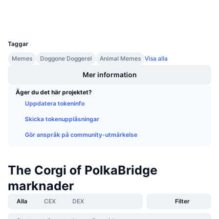
Explorers
bscscan.com
Kommande försäljningar
Wallets
Finansieringsräntor
Lär dig och tjäna
UCID
10251
Taggar
Kalendrar
Memes
Doggone Doggerel
Animal Memes
Visa alla
ICO-kalender
Mer information
Äger du det här projektet?
Händelsekalender
Uppdatera tokeninfo
Skicka tokenupplåsningar
Gör anspråk på community-utmärkelse
The Corgi of PolkaBridge
marknader
Alla
CEX
DEX
Filter