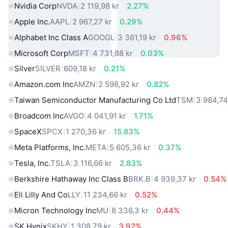
Nvidia Corp
NVDA
2 119,98 kr
2.27%
Apple Inc.
AAPL
2 967,27 kr
0.29%
Alphabet Inc Class A
GOOGL
3 361,19 kr
0.96%
Microsoft Corp
MSFT
4 731,88 kr
0.03%
Silver
SILVER
609,18 kr
0.21%
Amazon.com Inc
AMZN
2 598,92 kr
0.82%
Taiwan Semiconductor Manufacturing Co Ltd
TSM
3 984,74
Broadcom Inc
AVGO
4 041,91 kr
1.71%
SpaceX
SPCX
1 270,36 kr
15.83%
Meta Platforms, Inc.
META
5 605,36 kr
0.37%
Tesla, Inc.
TSLA
3 116,66 kr
2.83%
Berkshire Hathaway Inc Class B
BRK.B
4 939,37 kr
0.54%
Eli Lilly And Co
LLY
11 234,66 kr
0.52%
Micron Technology Inc
MU
8 336,3 kr
0.44%
SK Hynix
SKHY
1 308,79 kr
3.92%