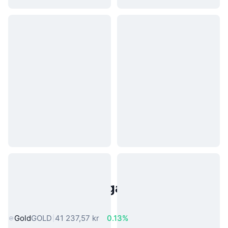
Populära tillgångar från den
verkliga världen
Gold
GOLD
41 237,57 kr
0.13%