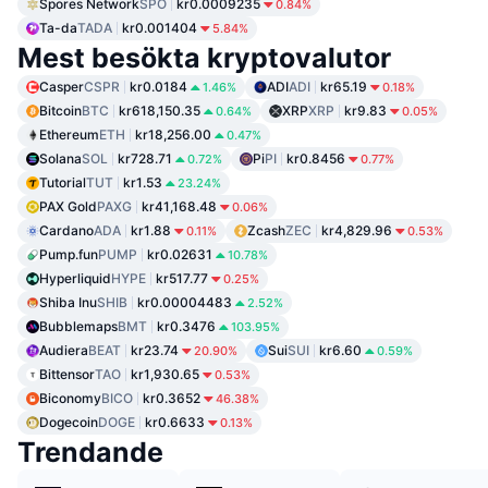
Spores Network
SPO
kr0.0009235
0.84%
Ta-da
TADA
kr0.001404
5.84%
Mest besökta kryptovalutor
Casper
CSPR
kr0.0184
ADI
ADI
kr65.19
1.46%
0.18%
Bitcoin
BTC
kr618,150.35
XRP
XRP
kr9.83
0.64%
0.05%
Ethereum
ETH
kr18,256.00
0.47%
Solana
SOL
kr728.71
Pi
PI
kr0.8456
0.72%
0.77%
Tutorial
TUT
kr1.53
23.24%
PAX Gold
PAXG
kr41,168.48
0.06%
Cardano
ADA
kr1.88
Zcash
ZEC
kr4,829.96
0.11%
0.53%
Pump.fun
PUMP
kr0.02631
10.78%
Hyperliquid
HYPE
kr517.77
0.25%
Shiba Inu
SHIB
kr0.00004483
2.52%
Bubblemaps
BMT
kr0.3476
103.95%
Audiera
BEAT
kr23.74
Sui
SUI
kr6.60
20.90%
0.59%
Bittensor
TAO
kr1,930.65
0.53%
Biconomy
BICO
kr0.3652
46.38%
Dogecoin
DOGE
kr0.6633
0.13%
Trendande