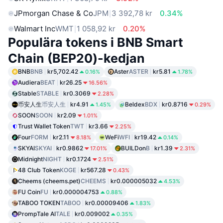
JPmorgan Chase & Co
JPM
3 392,78 kr
0.34%
Walmart Inc
WMT
1 058,92 kr
0.20%
Populära tokens i BNB Smart
Chain (BEP20)-kedjan
BNB
BNB
kr5,702.42
Aster
ASTER
kr5.81
0.16%
1.78%
Audiera
BEAT
kr26.25
16.56%
Stable
STABLE
kr0.3069
2.28%
币安人生
币安人生
kr4.91
Beldex
BDX
kr0.8716
1.45%
0.29%
SOON
SOON
kr2.09
1.01%
Trust Wallet Token
TWT
kr3.66
2.25%
Four
FORM
kr2.11
WeFi
WFI
kr19.42
8.18%
0.14%
SKYAI
SKYAI
kr0.9862
BUILDon
B
kr1.39
17.01%
2.31%
Midnight
NIGHT
kr0.1724
2.51%
48 Club Token
KOGE
kr567.28
0.43%
Cheems (cheems.pet)
CHEEMS
kr0.000005032
4.53%
FU Coin
FU
kr0.000004753
0.88%
TABOO TOKEN
TABOO
kr0.00009406
1.83%
PrompTale AI
TALE
kr0.009002
0.35%