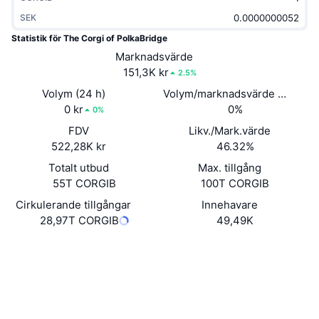
Trendande
Krypto-ETF:er
SEK
Skola
CMC MCP
Statistik för The Corgi of PolkaBridge
Nytt
Bitcoin ETF:er
Marknadsvärde
x402
Nyheter
151,3K kr
2.5%
Krypto
Ethereum ETF:er
Akademi
Volym (24 h)
Volym/marknadsvärde (24h)
0 kr
0%
0%
Politik
Teknisk analys
Analys
FDV
Likv./Mark.värde
522,28K kr
46.32%
Sport
RSI
Videor
Totalt utbud
Max. tillgång
Finans
55T CORGIB
100T CORGIB
MACD
Ordlista
Cirkulerande tillgångar
Innehavare
Teknik
28,97T CORGIB
49,49K
Derivat
Kampanjer
Webbplats
Website
NFT
Sociala medier
Översikt
Airdrops
Kontrakt
0x1cfd...eb8f55
Övergripande NFT-statistik
2.9
Betyg (CertiK)
Likvidationer
Diamantbelöningar