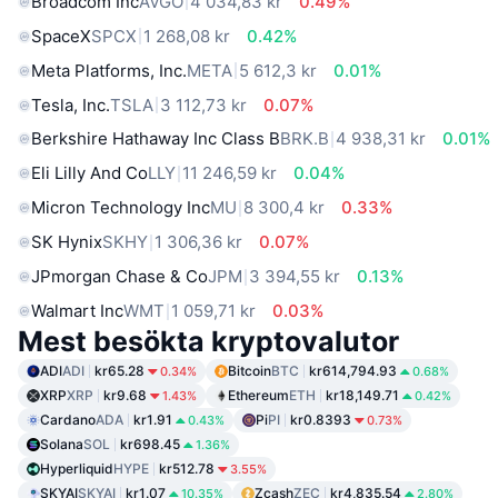
Broadcom Inc
AVGO
4 034,83 kr
0.49%
SpaceX
SPCX
1 268,08 kr
0.42%
Meta Platforms, Inc.
META
5 612,3 kr
0.01%
Tesla, Inc.
TSLA
3 112,73 kr
0.07%
Berkshire Hathaway Inc Class B
BRK.B
4 938,31 kr
0.01%
Eli Lilly And Co
LLY
11 246,59 kr
0.04%
Micron Technology Inc
MU
8 300,4 kr
0.33%
SK Hynix
SKHY
1 306,36 kr
0.07%
JPmorgan Chase & Co
JPM
3 394,55 kr
0.13%
Walmart Inc
WMT
1 059,71 kr
0.03%
Mest besökta kryptovalutor
ADI
ADI
kr65.28
Bitcoin
BTC
kr614,794.93
0.34%
0.68%
XRP
XRP
kr9.68
Ethereum
ETH
kr18,149.71
1.43%
0.42%
Cardano
ADA
kr1.91
Pi
PI
kr0.8393
0.43%
0.73%
Solana
SOL
kr698.45
1.36%
Hyperliquid
HYPE
kr512.78
3.55%
SKYAI
SKYAI
kr1.07
Zcash
ZEC
kr4,835.54
10.35%
2.80%