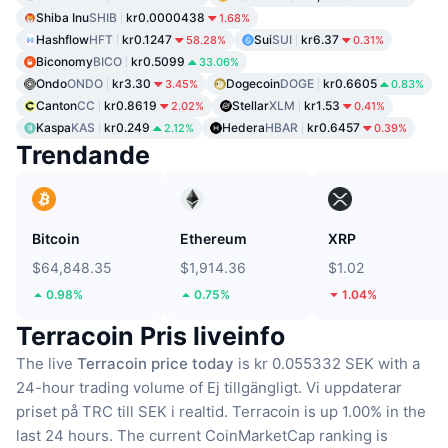
Shiba Inu
SHIB
kr0.0000438
1.68%
Hashflow
HFT
kr0.1247
Sui
SUI
kr6.37
58.28%
0.31%
Biconomy
BICO
kr0.5099
33.06%
Ondo
ONDO
kr3.30
Dogecoin
DOGE
kr0.6605
3.45%
0.83%
Canton
CC
kr0.8619
Stellar
XLM
kr1.53
2.02%
0.41%
Kaspa
KAS
kr0.249
Hedera
HBAR
kr0.6457
2.12%
0.39%
Trendande
Bitcoin
Ethereum
XRP
$64,848.35
$1,914.36
$1.02
0.98%
0.75%
1.04%
Terracoin Pris liveinfo
The live
Terracoin price today
is kr 0.055332 SEK with a
24-hour trading volume of Ej tillgängligt.
Vi uppdaterar
priset på TRC till SEK i realtid.
Terracoin is up 1.00% in the
last 24 hours.
The current CoinMarketCap ranking is