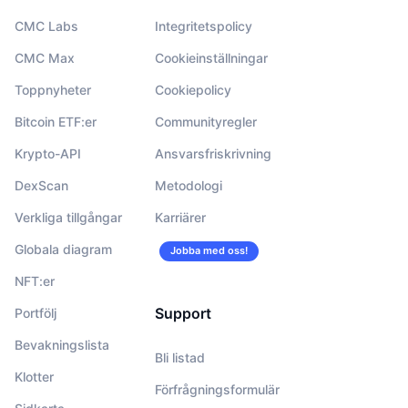
CMC Labs
Integritetspolicy
CMC Max
Cookieinställningar
Toppnyheter
Cookiepolicy
Bitcoin ETF:er
Communityregler
Krypto-API
Ansvarsfriskrivning
DexScan
Metodologi
Verkliga tillgångar
Karriärer
Globala diagram
Jobba med oss!
NFT:er
Support
Portfölj
Bevakningslista
Bli listad
Klotter
Förfrågningsformulär