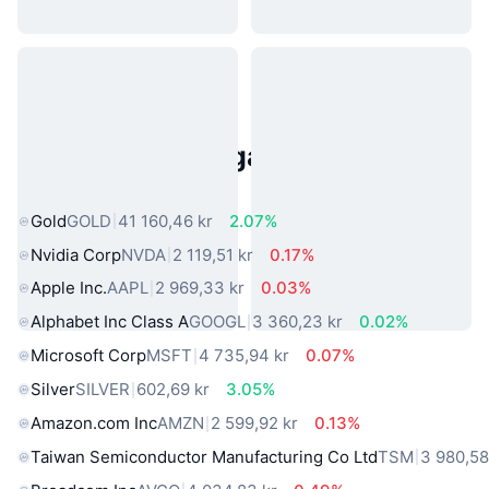
Populära tillgångar från den
verkliga världen
Gold
GOLD
41 160,46 kr
2.07%
Nvidia Corp
NVDA
2 119,51 kr
0.17%
Apple Inc.
AAPL
2 969,33 kr
0.03%
Alphabet Inc Class A
GOOGL
3 360,23 kr
0.02%
Microsoft Corp
MSFT
4 735,94 kr
0.07%
Silver
SILVER
602,69 kr
3.05%
Amazon.com Inc
AMZN
2 599,92 kr
0.13%
Taiwan Semiconductor Manufacturing Co Ltd
TSM
3 980,58