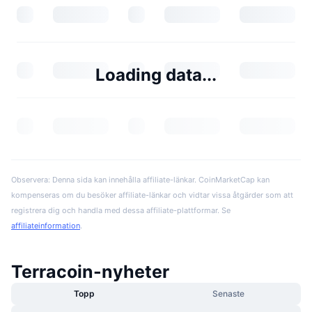
Loading data...
Observera: Denna sida kan innehålla affiliate-länkar. CoinMarketCap kan
kompenseras om du besöker affiliate-länkar och vidtar vissa åtgärder som att
registrera dig och handla med dessa affiliate-plattformar. Se
affiliateinformation
.
Terracoin-nyheter
Topp
Senaste