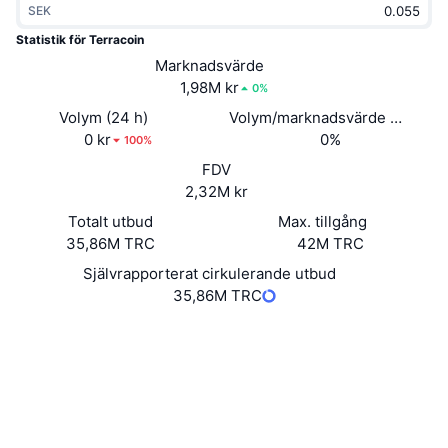
SEK
Trendande
Krypto-ETF:er
Skola
CMC MCP
Statistik för Terracoin
Nytt
Marknadsvärde
Bitcoin ETF:er
x402
Nyheter
1,98M kr
0%
Krypto
Ethereum ETF:er
Volym (24 h)
Volym/marknadsvärde (24h)
Akademi
0 kr
0%
100%
Politik
FDV
Teknisk analys
Analys
2,32M kr
Sport
Totalt utbud
Max. tillgång
RSI
Videor
35,86M TRC
42M TRC
Finans
MACD
Självrapporterat cirkulerande utbud
Ordlista
35,86M TRC
Teknik
Webbplats
Website
Whitepaper
Derivat
Kampanjer
NFT
Sociala medier
Översikt
Airdrops
2.7
Betyg (CertiK)
Övergripande NFT-statistik
Likvidationer
Diamantbelöningar
insight.terracoin.io
Explorers