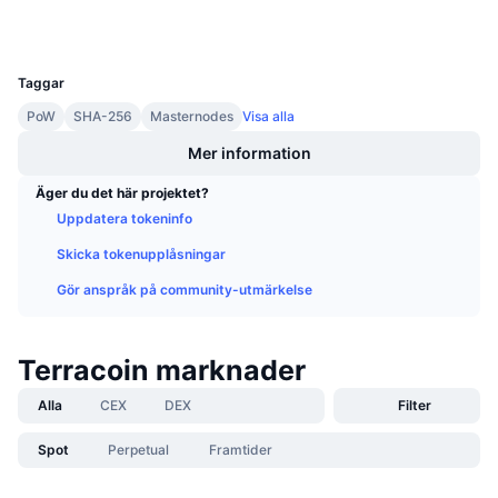
Kommande försäljningar
Finansieringsräntor
Lär dig och tjäna
UCID
4
Taggar
Kalendrar
PoW
SHA-256
Masternodes
Visa alla
Mer information
ICO-kalender
Äger du det här projektet?
Händelsekalender
Uppdatera tokeninfo
Skicka tokenupplåsningar
Gör anspråk på community-utmärkelse
Terracoin marknader
Alla
CEX
DEX
Filter
Spot
Perpetual
Framtider