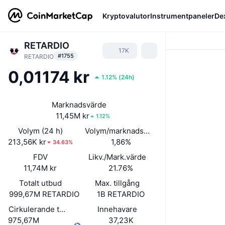
Kryptovalutor
Instrumentpaneler
De
RETARDIO
17K
#1755
RETARDIO
0,01174 kr
1.12%
(
24h
)
Marknadsvärde
11,45M kr
1.12%
Volym (24 h)
Volym/marknadsvärde (24h)
213,56K kr
1,86%
34.63%
FDV
Likv./Mark.värde
11,74M kr
21.76%
Totalt utbud
Max. tillgång
999,67M RETARDIO
1B RETARDIO
Cirkulerande tillgångar
Innehavare
975,67M
37,23K