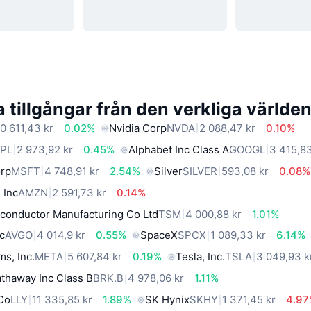
 tillgångar från den verkliga världe
0 611,43 kr
0.02%
Nvidia Corp
NVDA
2 088,47 kr
0.10%
PL
2 973,92 kr
0.45%
Alphabet Inc Class A
GOOGL
3 415,83
orp
MSFT
4 748,91 kr
2.54%
Silver
SILVER
593,08 kr
0.08%
 Inc
AMZN
2 591,73 kr
0.14%
conductor Manufacturing Co Ltd
TSM
4 000,88 kr
1.01%
c
AVGO
4 014,9 kr
0.55%
SpaceX
SPCX
1 089,33 kr
6.14%
ms, Inc.
META
5 607,84 kr
0.19%
Tesla, Inc.
TSLA
3 049,93 k
thaway Inc Class B
BRK.B
4 978,06 kr
1.11%
 Co
LLY
11 335,85 kr
1.89%
SK Hynix
SKHY
1 371,45 kr
4.9