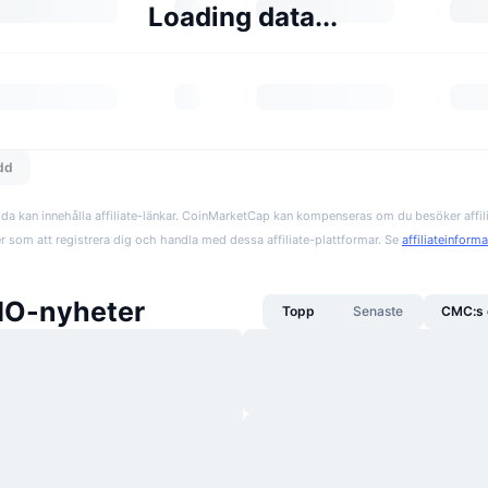
Loading data...
edd
da kan innehålla affiliate-länkar. CoinMarketCap kan kompenseras om du besöker affil
er som att registrera dig och handla med dessa affiliate-plattformar. Se
affiliateinform
IO-nyheter
Topp
Senaste
CMC:s 