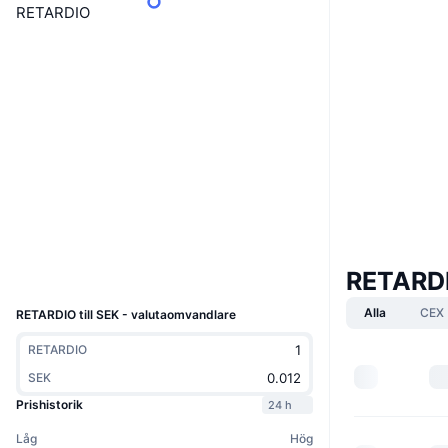
RETARDIO
Boost
Webbplats
Website
Sociala medier
Kontrakt
6ogzHh...1Fhitx
3.2
Betyg (CertiK)
solscan.io
Explorers
Wallets
RETARD
UCID
31921
Alla
CEX
RETARDIO till SEK - valutaomvandlare
RETARDIO
SEK
Prishistorik
24 h
Låg
Hög