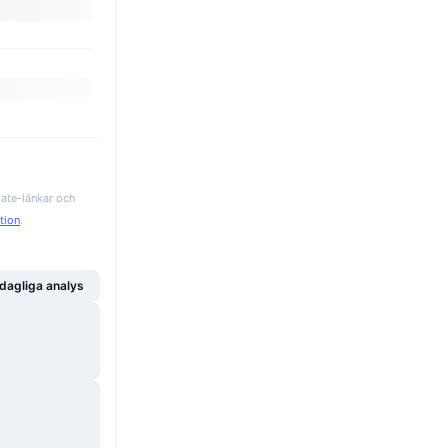
iate-länkar och
ation
.
dagliga analys