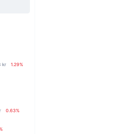
n
 kr
1.29%
r
0.63%
7%