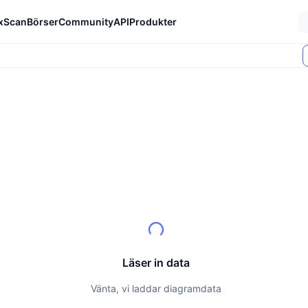
xScan
Börser
Community
API
Produkter
Läser in data
Vänta, vi laddar diagramdata