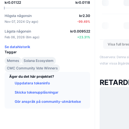
kr0.01122
kr0.0118
Högsta någonsin
kr2.30
Nov 07, 2024
(
2y ago
)
-99.49
%
Lägsta någonsin
kr0.009522
Feb 06, 2026
(
6m ago
)
+
23.31
%
Visa full br
Se datahistorik
Taggar
Observera: Denna si
Memes
Solana Ecosystem
vidtar vissa åtgärd
CMC Community Vote Winners
Äger du det här projektet?
RETARD
Uppdatera tokeninfo
Skicka tokenupplåsningar
Gör anspråk på community-utmärkelse