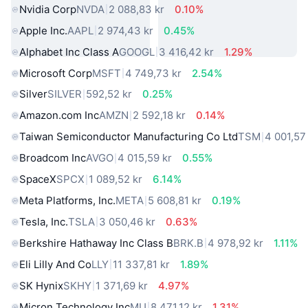
Nvidia Corp
NVDA
2 088,83 kr
0.10%
Apple Inc.
AAPL
2 974,43 kr
0.45%
Alphabet Inc Class A
GOOGL
3 416,42 kr
1.29%
Microsoft Corp
MSFT
4 749,73 kr
2.54%
Silver
SILVER
592,52 kr
0.25%
Amazon.com Inc
AMZN
2 592,18 kr
0.14%
Taiwan Semiconductor Manufacturing Co Ltd
TSM
4 001,57
Broadcom Inc
AVGO
4 015,59 kr
0.55%
SpaceX
SPCX
1 089,52 kr
6.14%
Meta Platforms, Inc.
META
5 608,81 kr
0.19%
Tesla, Inc.
TSLA
3 050,46 kr
0.63%
Berkshire Hathaway Inc Class B
BRK.B
4 978,92 kr
1.11%
Eli Lilly And Co
LLY
11 337,81 kr
1.89%
SK Hynix
SKHY
1 371,69 kr
4.97%
Micron Technology Inc
MU
8 471,12 kr
1.31%