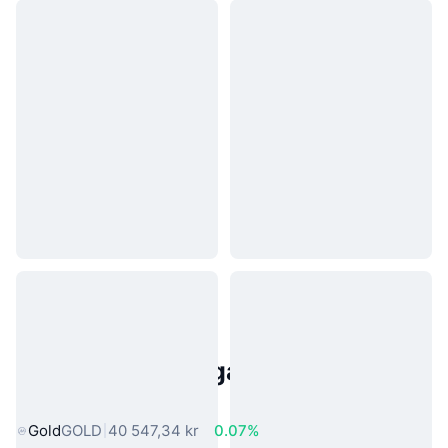
Populära tillgångar från den
verkliga världen
Gold
GOLD
40 547,34 kr
0.07%