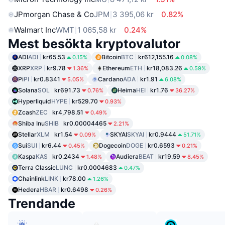
JPmorgan Chase & Co
JPM
3 395,06 kr
0.82%
Walmart Inc
WMT
1 065,58 kr
0.24%
Mest besökta kryptovalutor
ADI
ADI
kr65.53
Bitcoin
BTC
kr612,155.16
0.15%
0.08%
XRP
XRP
kr9.78
Ethereum
ETH
kr18,083.26
1.36%
0.59%
Pi
PI
kr0.8341
Cardano
ADA
kr1.91
5.05%
6.08%
Solana
SOL
kr691.73
Heima
HEI
kr1.76
0.76%
36.27%
Hyperliquid
HYPE
kr529.70
0.93%
Zcash
ZEC
kr4,798.51
0.49%
Shiba Inu
SHIB
kr0.00004465
2.21%
Stellar
XLM
kr1.54
SKYAI
SKYAI
kr0.9444
0.09%
51.71%
Sui
SUI
kr6.44
Dogecoin
DOGE
kr0.6593
0.45%
0.21%
Kaspa
KAS
kr0.2434
Audiera
BEAT
kr19.59
1.48%
8.45%
Terra Classic
LUNC
kr0.0004683
0.47%
Chainlink
LINK
kr78.00
1.26%
Hedera
HBAR
kr0.6498
0.26%
Trendande