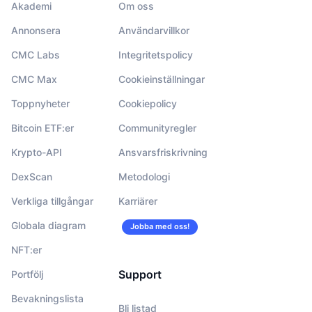
Akademi
Om oss
Annonsera
Användarvillkor
CMC Labs
Integritetspolicy
CMC Max
Cookieinställningar
Toppnyheter
Cookiepolicy
Bitcoin ETF:er
Communityregler
Krypto-API
Ansvarsfriskrivning
DexScan
Metodologi
Verkliga tillgångar
Karriärer
Globala diagram
Jobba med oss!
NFT:er
Support
Portfölj
Bevakningslista
Bli listad