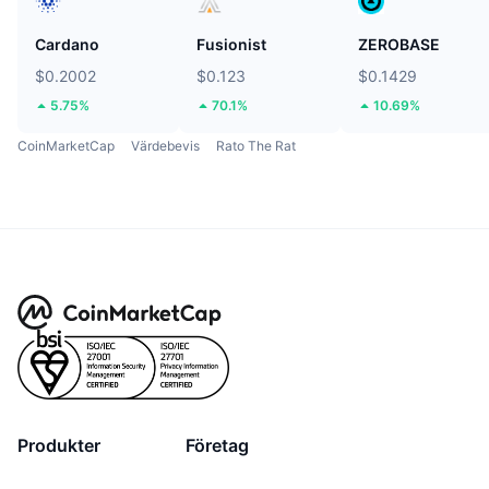
Cardano
Fusionist
ZEROBASE
$0.2002
$0.123
$0.1429
5.75%
70.1%
10.69%
CoinMarketCap
Värdebevis
Rato The Rat
Produkter
Företag