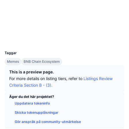
Topphandlare
Artiklar
Börsinflöden/utflöden
DEX API
Valutaomvandlare
Sociala medier
Topplistor
Spot
Kontrakt
0x3eA6...E6228f
Sentiment
Företag
Nyhetsbrev
2.9
Indikatorer
Trendande
Derivat
Betyg (CertiK)
Explorers
bscscan.com
Priser
CMC Launch
Kommande
Index över rädsla & girighet.
Wallets
UCID
Resurser
CMC Labs
36474
Nyligen tillagd
Index för altcoin-säsong
Taggar
CMC Max
Vinnare & förlorare
Marknadscykelindikatorer
Memes
BNB Chain Ecosystem
Dokumentation
This is a preview page.
Toppnyheter
Mest besökta
Bitcoin-dominans
For more details on listing tiers, refer to
Listings Review
Vanliga frågor
Criteria Section B - (3).
Telegrambot
Communityns riktning
CoinMarketCap 20 Index
AI-integrationer
Äger du det här projektet?
Annonsera
Kedjerankning
CoinMarketCap 100 Index
Uppdatera tokeninfo
CMC Agent Hub
Skicka tokenupplåsningar
Prediktionsmarknader
ETF-flöden
Webbplatskomponenter
Gör anspråk på community-utmärkelse
Marknadsplats för färdigheter