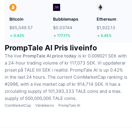
Bitcoin
Bubblemaps
Ethereum
$65,049.57
$0.03744
$1,922.13
0.43%
177.17%
0.45%
PrompTale AI Pris liveinfo
The live
PrompTale AI price today
is kr 0.009021 SEK with
a 24-hour trading volume of kr 117,073 SEK.
Vi uppdaterar
priset på TALE till SEK i realtid.
PrompTale AI is up 0.42%
in the last 24 hours.
The current CoinMarketCap ranking is
#2998, with a live market cap of kr 914,714 SEK.
It has a
circulating supply of 101,393,333 TALE coins
and a max.
supply of 500,000,000 TALE coins.
CoinMarketCap
Värdebevis
PrompTale AI