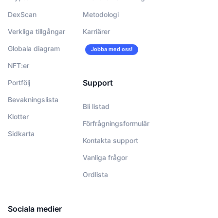
DexScan
Metodologi
Verkliga tillgångar
Karriärer
Globala diagram
Jobba med oss!
NFT:er
Support
Portfölj
Bevakningslista
Bli listad
Klotter
Förfrågningsformulär
Sidkarta
Kontakta support
Vanliga frågor
Ordlista
Sociala medier