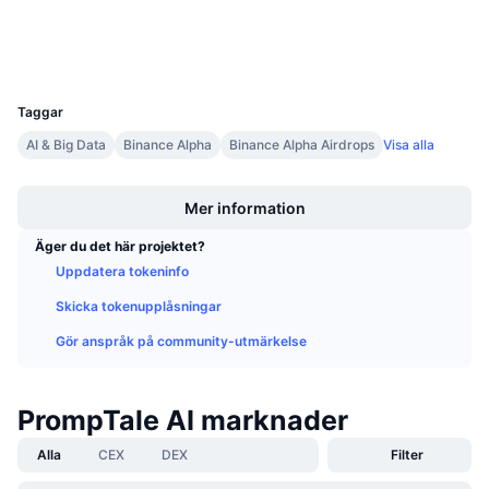
Kommande försäljningar
Explorers
bscscan.com
Finansieringsräntor
Lär dig och tjäna
Wallets
UCID
36854
Kalendrar
Taggar
AI & Big Data
Binance Alpha
Binance Alpha Airdrops
Visa alla
ICO-kalender
Boost
Händelsekalender
Mer information
Äger du det här projektet?
Uppdatera tokeninfo
Skicka tokenupplåsningar
Gör anspråk på community-utmärkelse
PrompTale AI marknader
Alla
CEX
DEX
Filter