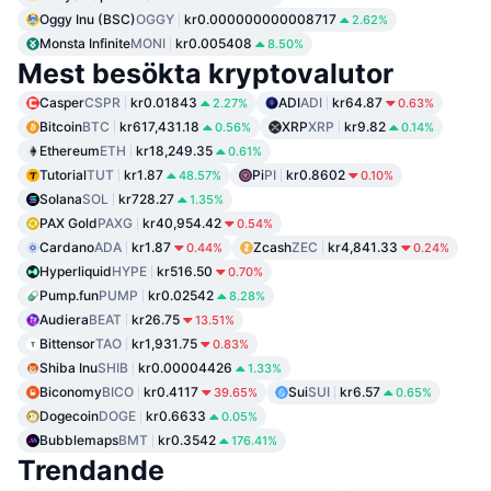
Oggy Inu (BSC)
OGGY
kr0.000000000008717
2.62%
Monsta Infinite
MONI
kr0.005408
8.50%
Mest besökta kryptovalutor
Casper
CSPR
kr0.01843
ADI
ADI
kr64.87
2.27%
0.63%
Bitcoin
BTC
kr617,431.18
XRP
XRP
kr9.82
0.56%
0.14%
Ethereum
ETH
kr18,249.35
0.61%
Tutorial
TUT
kr1.87
Pi
PI
kr0.8602
48.57%
0.10%
Solana
SOL
kr728.27
1.35%
PAX Gold
PAXG
kr40,954.42
0.54%
Cardano
ADA
kr1.87
Zcash
ZEC
kr4,841.33
0.44%
0.24%
Hyperliquid
HYPE
kr516.50
0.70%
Pump.fun
PUMP
kr0.02542
8.28%
Audiera
BEAT
kr26.75
13.51%
Bittensor
TAO
kr1,931.75
0.83%
Shiba Inu
SHIB
kr0.00004426
1.33%
Biconomy
BICO
kr0.4117
Sui
SUI
kr6.57
39.65%
0.65%
Dogecoin
DOGE
kr0.6633
0.05%
Bubblemaps
BMT
kr0.3542
176.41%
Trendande