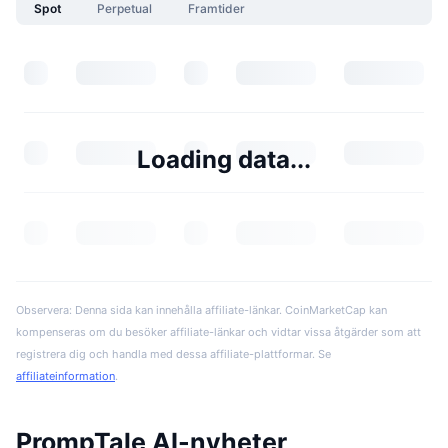
Spot
Perpetual
Framtider
Loading data...
Observera: Denna sida kan innehålla affiliate-länkar. CoinMarketCap kan
kompenseras om du besöker affiliate-länkar och vidtar vissa åtgärder som att
registrera dig och handla med dessa affiliate-plattformar. Se
affiliateinformation
.
PrompTale AI-nyheter