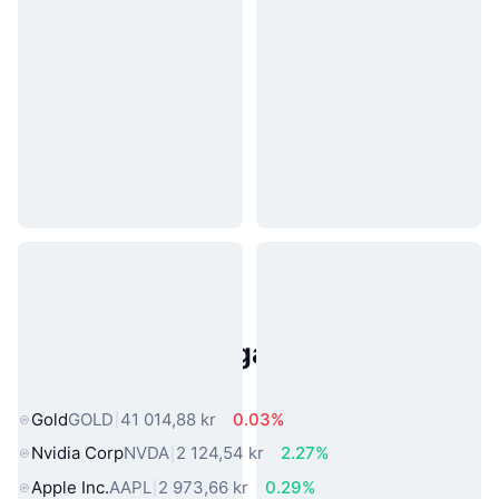
Populära tillgångar från den
verkliga världen
Gold
GOLD
41 014,88 kr
0.03%
Nvidia Corp
NVDA
2 124,54 kr
2.27%
Apple Inc.
AAPL
2 973,66 kr
0.29%