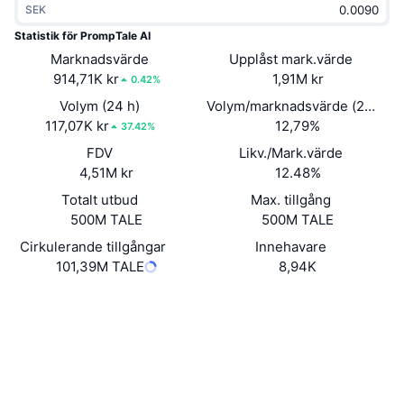
SEK
Trendande
Krypto-ETF:er
Skola
CMC MCP
Statistik för PrompTale AI
Marknadsvärde
Nytt
Upplåst mark.värde
Bitcoin ETF:er
x402
Nyheter
914,71K kr
1,91M kr
0.42%
Krypto
Ethereum ETF:er
Volym (24 h)
Volym/marknadsvärde (24h)
Akademi
117,07K kr
12,79%
37.42%
Politik
FDV
Likv./Mark.värde
Teknisk analys
Analys
4,51M kr
12.48%
Sport
Totalt utbud
Max. tillgång
RSI
Videor
500M TALE
500M TALE
Finans
MACD
Cirkulerande tillgångar
Innehavare
Ordlista
101,39M TALE
8,94K
Teknik
Webbplats
Website
Whitepaper
Derivat
Kampanjer
NFT
Sociala medier
Översikt
Airdrops
Kontrakt
Övergripande NFT-statistik
0x37EF...44534A
Likvidationer
3.6
Diamantbelöningar
Betyg (CertiK)