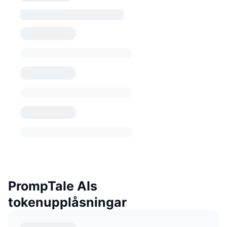
PrompTale AIs
tokenupplåsningar