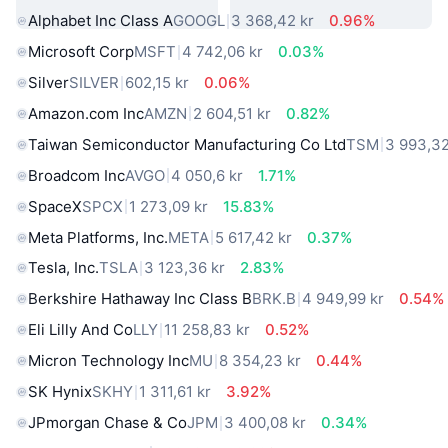
Alphabet Inc Class A
GOOGL
3 368,42 kr
0.96%
Microsoft Corp
MSFT
4 742,06 kr
0.03%
Silver
SILVER
602,15 kr
0.06%
Amazon.com Inc
AMZN
2 604,51 kr
0.82%
Taiwan Semiconductor Manufacturing Co Ltd
TSM
3 993,32
Broadcom Inc
AVGO
4 050,6 kr
1.71%
SpaceX
SPCX
1 273,09 kr
15.83%
Meta Platforms, Inc.
META
5 617,42 kr
0.37%
Tesla, Inc.
TSLA
3 123,36 kr
2.83%
Berkshire Hathaway Inc Class B
BRK.B
4 949,99 kr
0.54%
Eli Lilly And Co
LLY
11 258,83 kr
0.52%
Micron Technology Inc
MU
8 354,23 kr
0.44%
SK Hynix
SKHY
1 311,61 kr
3.92%
JPmorgan Chase & Co
JPM
3 400,08 kr
0.34%