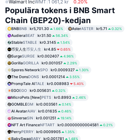
Walmart Inc
WMT
1 061,2 kr
0.20%
Populära tokens i BNB Smart
Chain (BEP20)-kedjan
BNB
BNB
kr5,701.30
Aster
ASTER
kr5.71
1.66%
0.32%
Audiera
BEAT
kr31.50
56.34%
Stable
STABLE
kr0.3145
1.54%
币安人生
币安人生
kr4.85
0.65%
Surge
SURGE
kr0.002407
4.96%
Gorilla
GORILLA
kr0.001057
2.29%
Spores Network
SPO
kr0.0009327
1.30%
The Dons
DONS
kr0.0001214
3.55%
PrompTale AI
TALE
kr0.008983
5.40%
EGO
EGO
kr0.005631
0.32%
MicroPets [New]
PETS
kr0.8993
2.46%
GOMBLE
GM
kr0.003561
0.14%
AI Avatar
AIAV
kr0.01635
0.46%
Sinverse
SIN
kr0.001251
19.14%
NFT Art Finance
NFTART
kr0.00000000004581
0.21%
Perry
PERRY
kr0.0009905
1.35%
BabySwap
BABY
kr0.001781
1.48%