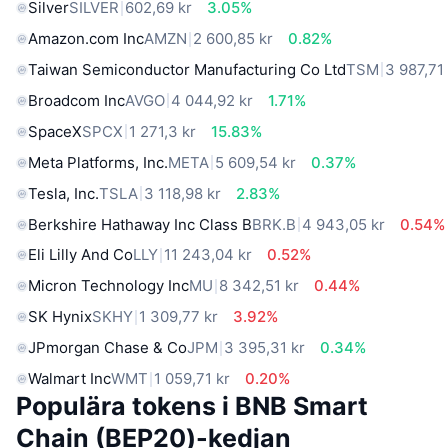
Silver
SILVER
602,69 kr
3.05%
Amazon.com Inc
AMZN
2 600,85 kr
0.82%
Taiwan Semiconductor Manufacturing Co Ltd
TSM
3 987,71
Broadcom Inc
AVGO
4 044,92 kr
1.71%
SpaceX
SPCX
1 271,3 kr
15.83%
Meta Platforms, Inc.
META
5 609,54 kr
0.37%
Tesla, Inc.
TSLA
3 118,98 kr
2.83%
Berkshire Hathaway Inc Class B
BRK.B
4 943,05 kr
0.54%
Eli Lilly And Co
LLY
11 243,04 kr
0.52%
Micron Technology Inc
MU
8 342,51 kr
0.44%
SK Hynix
SKHY
1 309,77 kr
3.92%
JPmorgan Chase & Co
JPM
3 395,31 kr
0.34%
Walmart Inc
WMT
1 059,71 kr
0.20%
Populära tokens i BNB Smart
Chain (BEP20)-kedjan