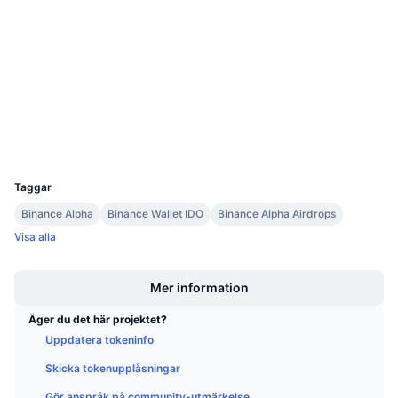
Kommande försäljningar
Kontrakt
0xD825...C63e16
Finansieringsräntor
Lär dig och tjäna
4.2
Betyg (CertiK)
bscscan.com
Explorers
Kalendrar
Wallets
ICO-kalender
UCID
36410
Händelsekalender
Taggar
Binance Alpha
Binance Wallet IDO
Binance Alpha Airdrops
Visa alla
Boost
Mer information
Äger du det här projektet?
Uppdatera tokeninfo
Skicka tokenupplåsningar
Gör anspråk på community-utmärkelse