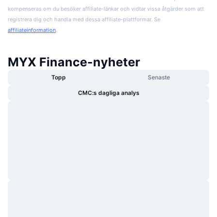
kompenseras om du besöker affiliate-länkar och vidtar vissa åtgärder som att
registrera dig och handla med dessa affiliate-plattformar. Se
affiliateinformation
.
MYX Finance-nyheter
Topp
Senaste
CMC:s dagliga analys