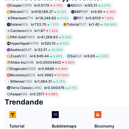
Casper
CSPR
kr0.0179
ADI
ADI
kr65.31
3.73%
0.07%
Bitcoin
BTC
kr618,189.27
XRP
XRP
kr9.89
0.24%
0.30%
Ethereum
ETH
kr18,248.83
Pi
PI
kr0.8519
0.13%
1.50%
Solana
SOL
kr733.70
Tutorial
TUT
kr1.40
1.31%
106.50%
Cardano
ADA
kr1.87
1.32%
PAX Gold
PAXG
kr41,268.83
0.30%
Hyperliquid
HYPE
kr520.10
0.02%
Audiera
BEAT
kr32.31
26.26%
Zcash
ZEC
kr4,949.44
Sui
SUI
kr6.65
3.40%
0.35%
Shiba Inu
SHIB
kr0.00004402
0.82%
Dogecoin
DOGE
kr0.6698
0.89%
Biconomy
BICO
kr0.3983
27.33%
Bittensor
TAO
kr1,984.51
5.75%
Terra Classic
LUNC
kr0.000476
2.17%
Kaspa
KAS
kr0.2517
0.66%
Trendande
Tutorial
Bubblemaps
Biconomy