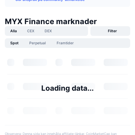
MYX Finance marknader
Alla
CEX
DEX
Filter
Spot
Perpetual
Framtider
Loading data...
Observera: Denna sida kan innehålla affiliate-länkar. CoinMarketCap kan