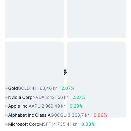
Populära tillgångar från den
verkliga världen
Gold
GOLD
41 160,46 kr
2.07%
Nvidia Corp
NVDA
2 121,56 kr
2.27%
Apple Inc.
AAPL
2 969,49 kr
0.29%
Alphabet Inc Class A
GOOGL
3 363,7 kr
0.96%
Microsoft Corp
MSFT
4 735,41 kr
0.03%