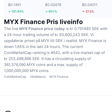
$0.1461
$0.02479
$0.04211
101.64%
90.1%
27.3%
MYX Finance Pris liveinfo
The live
MYX Finance price today
is kr 0.701485 SEK with
a 24-hour trading volume of kr 83,600,243 SEK.
Vi
uppdaterar priset på MYX till SEK i realtid.
MYX Finance is
down 1.65% in the last 24 hours.
The current
CoinMarketCap ranking is #542, with a live market cap of
kr 253,499,896 SEK.
It has a circulating supply of
361,376,090 MYX coins
and a max. supply of
1,000,000,000 MYX coins.
CoinMarketCap
Värdebevis
MYX Finance