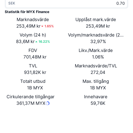
SEK
Trendande
Krypto-ETF:er
Skola
CMC MCP
Statistik för MYX Finance
Marknadsvärde
Nytt
Upplåst mark.värde
Bitcoin ETF:er
x402
Nyheter
253,49M kr
253,49M kr
1.65%
Krypto
Ethereum ETF:er
Volym (24 h)
Volym/marknadsvärde (24h)
Akademi
83,6M kr
32,97%
16.22%
Politik
FDV
Likv./Mark.värde
Teknisk analys
Analys
701,48M kr
1.06%
Sport
TVL
Marknadsvärde/TVL
RSI
Videor
931,82K kr
272,04
Finans
MACD
Totalt utbud
Max. tillgång
Ordlista
1B MYX
1B MYX
Teknik
Cirkulerande tillgångar
Innehavare
Derivat
Kampanjer
361,37M MYX
59,76K
NFT
Översikt
Webbplats
Airdrops
Website
Whitepaper
Övergripande NFT-statistik
Sociala medier
Likvidationer
Diamantbelöningar