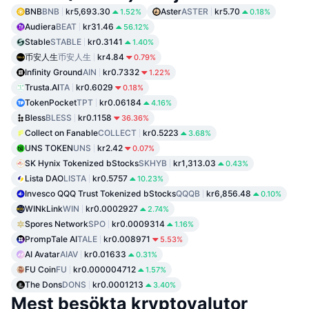
BNB
BNB
kr5,693.30
Aster
ASTER
kr5.70
1.52%
0.18%
Audiera
BEAT
kr31.46
56.12%
Stable
STABLE
kr0.3141
1.40%
币安人生
币安人生
kr4.84
0.79%
Infinity Ground
AIN
kr0.7332
1.22%
Trusta.AI
TA
kr0.6029
0.18%
TokenPocket
TPT
kr0.06184
4.16%
Bless
BLESS
kr0.1158
36.36%
Collect on Fanable
COLLECT
kr0.5223
3.68%
UNS TOKEN
UNS
kr2.42
0.07%
SK Hynix Tokenized bStocks
SKHYB
kr1,313.03
0.43%
Lista DAO
LISTA
kr0.5757
10.23%
Invesco QQQ Trust Tokenized bStocks
QQQB
kr6,856.48
0.10%
WINkLink
WIN
kr0.0002927
2.74%
Spores Network
SPO
kr0.0009314
1.16%
PrompTale AI
TALE
kr0.008971
5.53%
AI Avatar
AIAV
kr0.01633
0.31%
FU Coin
FU
kr0.000004712
1.57%
The Dons
DONS
kr0.0001213
3.40%
Mest besökta kryptovalutor