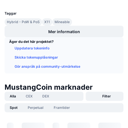
UCID
Kommande försäljningar
1396
Finansieringsräntor
Lär dig och tjäna
Taggar
Hybrid - PoW & PoS
X11
Mineable
Kalendrar
Mer information
ICO-kalender
Äger du det här projektet?
Uppdatera tokeninfo
Händelsekalender
Skicka tokenupplåsningar
Gör anspråk på community-utmärkelse
MustangCoin marknader
Alla
CEX
DEX
Filter
Spot
Perpetual
Framtider