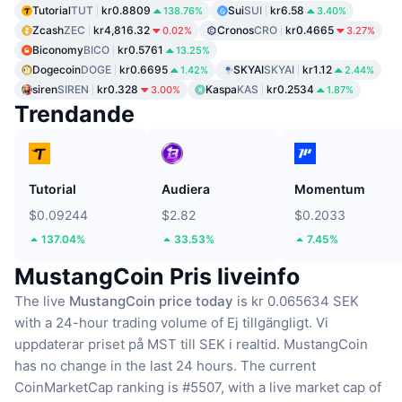
Tutorial
TUT
kr0.8809
Sui
SUI
kr6.58
138.76%
3.40%
Zcash
ZEC
kr4,816.32
Cronos
CRO
kr0.4665
0.02%
3.27%
Biconomy
BICO
kr0.5761
13.25%
Dogecoin
DOGE
kr0.6695
SKYAI
SKYAI
kr1.12
1.42%
2.44%
siren
SIREN
kr0.328
Kaspa
KAS
kr0.2534
3.00%
1.87%
Trendande
Tutorial
Audiera
Momentum
$0.09244
$2.82
$0.2033
137.04%
33.53%
7.45%
MustangCoin Pris liveinfo
The live
MustangCoin price today
is kr 0.065634 SEK
with a 24-hour trading volume of Ej tillgängligt.
Vi
uppdaterar priset på MST till SEK i realtid.
MustangCoin
has no change in the last 24 hours.
The current
CoinMarketCap ranking is #5507, with a live market cap of