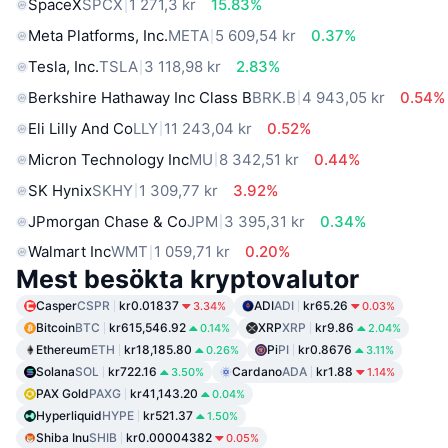
SpaceX
SPCX
1 271,3 kr
15.83%
Meta Platforms, Inc.
META
5 609,54 kr
0.37%
Tesla, Inc.
TSLA
3 118,98 kr
2.83%
Berkshire Hathaway Inc Class B
BRK.B
4 943,05 kr
0.54%
Eli Lilly And Co
LLY
11 243,04 kr
0.52%
Micron Technology Inc
MU
8 342,51 kr
0.44%
SK Hynix
SKHY
1 309,77 kr
3.92%
JPmorgan Chase & Co
JPM
3 395,31 kr
0.34%
Walmart Inc
WMT
1 059,71 kr
0.20%
Mest besökta kryptovalutor
Casper
CSPR
kr0.01837
ADI
ADI
kr65.26
3.34%
0.03%
Bitcoin
BTC
kr615,546.92
XRP
XRP
kr9.86
0.14%
2.04%
Ethereum
ETH
kr18,185.80
Pi
PI
kr0.8676
0.26%
3.11%
Solana
SOL
kr722.16
Cardano
ADA
kr1.88
3.50%
1.14%
PAX Gold
PAXG
kr41,143.20
0.04%
Hyperliquid
HYPE
kr521.37
1.50%
Shiba Inu
SHIB
kr0.00004382
0.05%