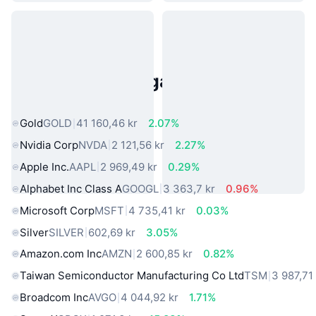
Populära tillgångar från den
verkliga världen
Gold
GOLD
41 160,46 kr
2.07%
Nvidia Corp
NVDA
2 121,56 kr
2.27%
Apple Inc.
AAPL
2 969,49 kr
0.29%
Alphabet Inc Class A
GOOGL
3 363,7 kr
0.96%
Microsoft Corp
MSFT
4 735,41 kr
0.03%
Silver
SILVER
602,69 kr
3.05%
Amazon.com Inc
AMZN
2 600,85 kr
0.82%
Taiwan Semiconductor Manufacturing Co Ltd
TSM
3 987,71
Broadcom Inc
AVGO
4 044,92 kr
1.71%