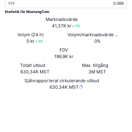
SEK
Trendande
Krypto-ETF:er
Skola
CMC MCP
Statistik för MustangCoin
Nytt
Marknadsvärde
Bitcoin ETF:er
x402
Nyheter
41,37K kr
0%
Krypto
Ethereum ETF:er
Volym (24 h)
Volym/marknadsvärde (24h)
Akademi
0 kr
0%
0%
Politik
FDV
Teknisk analys
Analys
196,9K kr
Sport
Totalt utbud
Max. tillgång
RSI
Videor
630,34K MST
3M MST
Finans
MACD
Självrapporterat cirkulerande utbud
Ordlista
630,34K MST
Teknik
Webbplats
Website
Whitepaper
Derivat
Kampanjer
Sociala medier
NFT
2.8
Översikt
Betyg (CertiK)
Airdrops
chainz.cryptoid.info
Övergripande NFT-statistik
Explorers
Likvidationer
Diamantbelöningar