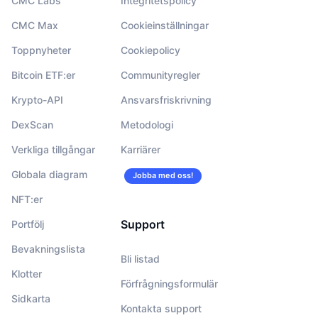
CMC Labs
Integritetspolicy
CMC Max
Cookieinställningar
Toppnyheter
Cookiepolicy
Bitcoin ETF:er
Communityregler
Krypto-API
Ansvarsfriskrivning
DexScan
Metodologi
Verkliga tillgångar
Karriärer
Globala diagram
Jobba med oss!
NFT:er
Support
Portfölj
Bevakningslista
Bli listad
Klotter
Förfrågningsformulär
Sidkarta
Kontakta support