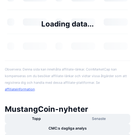
Loading data...
Observera: Denna sida kan innehålla affiliate-länkar. CoinMarketCap kan
kompenseras om du besöker affiliate-länkar och vidtar vissa åtgärder som att
registrera dig och handla med dessa affiliate-plattformar. Se
affiliateinformation
.
MustangCoin-nyheter
Topp
Senaste
CMC:s dagliga analys