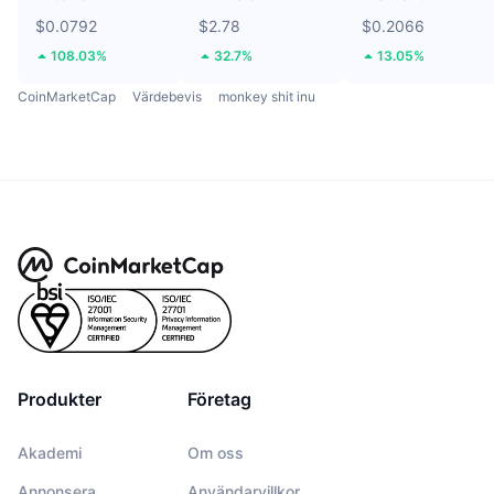
$0.0792
$2.78
$0.2066
108.03%
32.7%
13.05%
CoinMarketCap
Värdebevis
monkey shit inu
Produkter
Företag
Akademi
Om oss
Annonsera
Användarvillkor