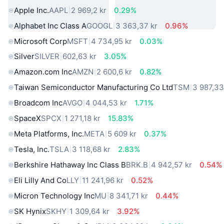
Apple Inc.
AAPL
2 969,2 kr
0.29%
Alphabet Inc Class A
GOOGL
3 363,37 kr
0.96%
Microsoft Corp
MSFT
4 734,95 kr
0.03%
Silver
SILVER
602,63 kr
3.05%
Amazon.com Inc
AMZN
2 600,6 kr
0.82%
Taiwan Semiconductor Manufacturing Co Ltd
TSM
3 987,33
Broadcom Inc
AVGO
4 044,53 kr
1.71%
SpaceX
SPCX
1 271,18 kr
15.83%
Meta Platforms, Inc.
META
5 609 kr
0.37%
Tesla, Inc.
TSLA
3 118,68 kr
2.83%
Berkshire Hathaway Inc Class B
BRK.B
4 942,57 kr
0.54%
Eli Lilly And Co
LLY
11 241,96 kr
0.52%
Micron Technology Inc
MU
8 341,71 kr
0.44%
SK Hynix
SKHY
1 309,64 kr
3.92%