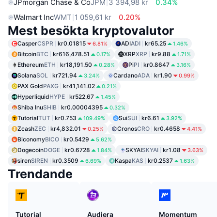
JPmorgan Chase & Co
JPM
3 394,98 kr
0.34%
Walmart Inc
WMT
1 059,61 kr
0.20%
Mest besökta kryptovalutor
Casper
CSPR
kr0.01815
ADI
ADI
kr65.25
6.81%
1.46%
Bitcoin
BTC
kr616,478.51
XRP
XRP
kr9.88
0.17%
1.71%
Ethereum
ETH
kr18,191.50
Pi
PI
kr0.8647
0.28%
3.16%
Solana
SOL
kr721.94
Cardano
ADA
kr1.90
3.24%
0.99%
PAX Gold
PAXG
kr41,141.02
0.21%
Hyperliquid
HYPE
kr522.67
1.45%
Shiba Inu
SHIB
kr0.00004395
0.32%
Tutorial
TUT
kr0.753
Sui
SUI
kr6.61
109.49%
3.92%
Zcash
ZEC
kr4,832.01
Cronos
CRO
kr0.4658
0.25%
4.41%
Biconomy
BICO
kr0.5429
5.62%
Dogecoin
DOGE
kr0.6728
SKYAI
SKYAI
kr1.08
1.84%
3.63%
siren
SIREN
kr0.3509
Kaspa
KAS
kr0.2537
6.69%
1.63%
Trendande
Tutorial
Audiera
Momentum