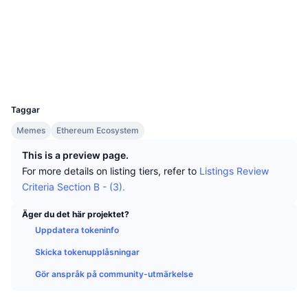
Topphandlare
Artiklar
Börsinflöden/utflöden
DEX API
Valutaomvandlare
Sociala medier
Topplistor
Spot
Kontrakt
0x2Be8...132F28
Sentiment
Företag
Nyhetsbrev
Indikatorer
Trendande
Derivat
Explorers
etherscan.io
Wallets
Priser
CMC Launch
Kommande
Index över rädsla & girighet.
UCID
32128
Resurser
CMC Labs
Taggar
Nyligen tillagd
Index för altcoin-säsong
Memes
Ethereum Ecosystem
CMC Max
Vinnare & förlorare
Marknadscykelindikatorer
This is a preview page.
Dokumentation
For more details on listing tiers, refer to
Listings Review
Toppnyheter
Mest besökta
Bitcoin-dominans
Criteria Section B - (3).
Vanliga frågor
Telegrambot
Communityns riktning
CoinMarketCap 20 Index
Äger du det här projektet?
Uppdatera tokeninfo
AI-integrationer
Annonsera
Kedjerankning
CoinMarketCap 100 Index
Skicka tokenupplåsningar
CMC Agent Hub
Gör anspråk på community-utmärkelse
Prediktionsmarknader
ETF-flöden
Webbplatskomponenter
Marknadsplats för färdigheter