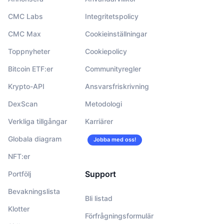
CMC Labs
Integritetspolicy
CMC Max
Cookieinställningar
Toppnyheter
Cookiepolicy
Bitcoin ETF:er
Communityregler
Krypto-API
Ansvarsfriskrivning
DexScan
Metodologi
Verkliga tillgångar
Karriärer
Globala diagram
Jobba med oss!
NFT:er
Support
Portfölj
Bevakningslista
Bli listad
Klotter
Förfrågningsformulär