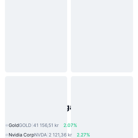
Populära tillgångar från den
verkliga världen
Gold
GOLD
41 156,51 kr
2.07%
Nvidia Corp
NVDA
2 121,36 kr
2.27%