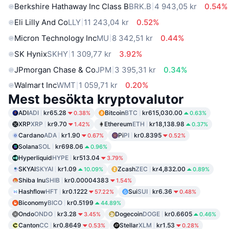
Berkshire Hathaway Inc Class B
BRK.B
4 943,05 kr
0.54%
Eli Lilly And Co
LLY
11 243,04 kr
0.52%
Micron Technology Inc
MU
8 342,51 kr
0.44%
SK Hynix
SKHY
1 309,77 kr
3.92%
JPmorgan Chase & Co
JPM
3 395,31 kr
0.34%
Walmart Inc
WMT
1 059,71 kr
0.20%
Mest besökta kryptovalutor
ADI
ADI
kr65.28
Bitcoin
BTC
kr615,030.00
0.38%
0.63%
XRP
XRP
kr9.70
Ethereum
ETH
kr18,138.98
1.42%
0.37%
Cardano
ADA
kr1.90
Pi
PI
kr0.8395
0.67%
0.52%
Solana
SOL
kr698.06
0.96%
Hyperliquid
HYPE
kr513.04
3.79%
SKYAI
SKYAI
kr1.09
Zcash
ZEC
kr4,832.00
10.09%
0.89%
Shiba Inu
SHIB
kr0.00004383
1.54%
Hashflow
HFT
kr0.1222
Sui
SUI
kr6.36
57.22%
0.48%
Biconomy
BICO
kr0.5199
44.89%
Ondo
ONDO
kr3.28
Dogecoin
DOGE
kr0.6605
3.45%
0.46%
Canton
CC
kr0.8649
Stellar
XLM
kr1.53
0.53%
0.28%