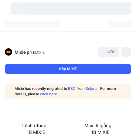
Kryptovalutor
Instrumentpaneler
Kryptovalutor
DexScan
Marknader
Rankningar
Mixie
pris
476
MIXIE
Signaler
Börser
Kategorier
New
Marknadsöversikt
Köp MIXIE
Trendar
Community
Historiska ögonblicksbilder
Spotmarknad
Centraliserade börser
Mixie has recently migrated to
BSC
from
Solana
. For more
Ny
Feed
API
Tokenupplåsningar
Antal kryptovalutor
details, please
click here
.
Spot
Vinnare
Ämnen
Avkastning
Produkter
Bitcoins kassor
Derivat
API
Meme-utforskare
Lives
Verkliga tillgångar
BNBs kassor
Produkter
Krypto-API
Totalt utbud
Max. tillgång
Decentraliserade börser
1B MIXIE
1B MIXIE