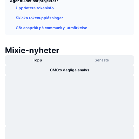
Äger du det här projektet?
Trendande
Krypto-ETF:er
Uppdatera tokeninfo
Skola
CMC MCP
Skicka tokenupplåsningar
Nytt
Bitcoin ETF:er
x402
Nyheter
Gör anspråk på community-utmärkelse
Krypto
Ethereum ETF:er
Akademi
Mixie-nyheter
Politik
Teknisk analys
Analys
Topp
Senaste
Sport
RSI
Videor
CMC:s dagliga analys
Finans
MACD
Ordlista
Teknik
Derivat
Kampanjer
NFT
Översikt
Airdrops
Övergripande NFT-statistik
Likvidationer
Diamantbelöningar