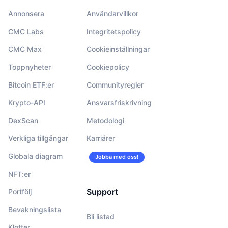
Annonsera
Användarvillkor
CMC Labs
Integritetspolicy
CMC Max
Cookieinställningar
Toppnyheter
Cookiepolicy
Bitcoin ETF:er
Communityregler
Krypto-API
Ansvarsfriskrivning
DexScan
Metodologi
Verkliga tillgångar
Karriärer
Globala diagram
Jobba med oss!
NFT:er
Support
Portfölj
Bevakningslista
Bli listad
Klotter