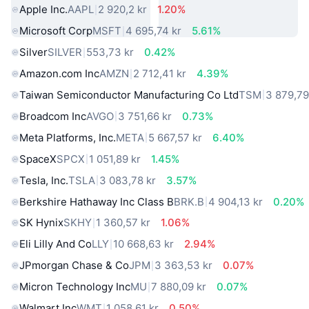
Apple Inc.
AAPL
2 920,2 kr
1.20%
Microsoft Corp
MSFT
4 695,74 kr
5.61%
Silver
SILVER
553,73 kr
0.42%
Amazon.com Inc
AMZN
2 712,41 kr
4.39%
Taiwan Semiconductor Manufacturing Co Ltd
TSM
3 879,79
Broadcom Inc
AVGO
3 751,66 kr
0.73%
Meta Platforms, Inc.
META
5 667,57 kr
6.40%
SpaceX
SPCX
1 051,89 kr
1.45%
Tesla, Inc.
TSLA
3 083,78 kr
3.57%
Berkshire Hathaway Inc Class B
BRK.B
4 904,13 kr
0.20%
SK Hynix
SKHY
1 360,57 kr
1.06%
Eli Lilly And Co
LLY
10 668,63 kr
2.94%
JPmorgan Chase & Co
JPM
3 363,53 kr
0.07%
Micron Technology Inc
MU
7 880,09 kr
0.07%
Walmart Inc
WMT
1 058,61 kr
0.50%