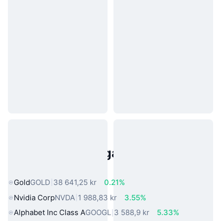
Populära tillgångar från den
verkliga världen
Gold
GOLD
38 641,25 kr
0.21%
Nvidia Corp
NVDA
1 988,83 kr
3.55%
Alphabet Inc Class A
GOOGL
3 588,9 kr
5.33%