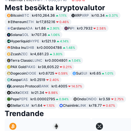
Mest besökta kryptovalutor
Bitcoin
BTC
kr610,264.36
XRP
XRP
kr10.34
1.11%
0.37%
Ethereum
ETH
kr17,852.16
0.46%
Cardano
ADA
kr1.86
Pi
PI
kr0.7932
2.90%
2.58%
Solana
SOL
kr707.36
1.06%
Hyperliquid
HYPE
kr521.19
4.14%
Shiba Inu
SHIB
kr0.00004786
1.48%
Zcash
ZEC
kr4,681.23
3.80%
Terra Classic
LUNC
kr0.0004801
1.04%
PAX Gold
PAXG
kr38,605.22
0.21%
Dogecoin
DOGE
kr0.6725
Sui
SUI
kr6.65
0.59%
1.01%
Kaspa
KAS
kr0.2519
2.40%
Lorenzo Protocol
BANK
kr0.4005
14.57%
DeXe
DEXE
kr21.34
8.98%
Pepe
PEPE
kr0.00002795
Ondo
ONDO
kr3.59
0.94%
2.75%
Stellar
XLM
kr1.64
Chainlink
LINK
kr78.77
1.10%
0.67%
Trendande