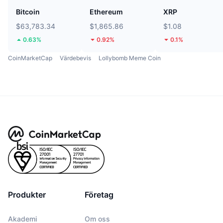
Bitcoin
Ethereum
XRP
$63,783.34
$1,865.86
$1.08
0.63%
0.92%
0.1%
CoinMarketCap
Värdebevis
Lollybomb Meme Coin
Produkter
Företag
Akademi
Om oss