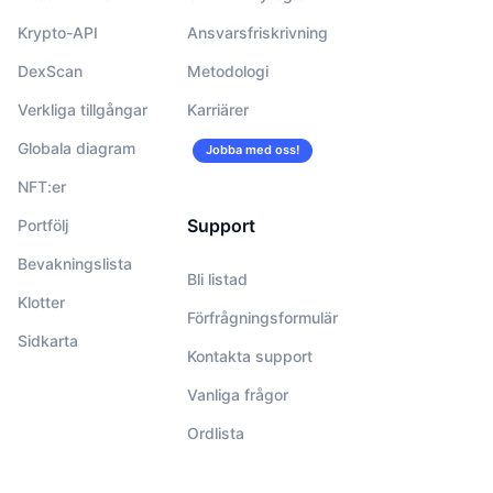
Krypto-API
Ansvarsfriskrivning
DexScan
Metodologi
Verkliga tillgångar
Karriärer
Globala diagram
Jobba med oss!
NFT:er
Support
Portfölj
Bevakningslista
Bli listad
Klotter
Förfrågningsformulär
Sidkarta
Kontakta support
Vanliga frågor
Ordlista