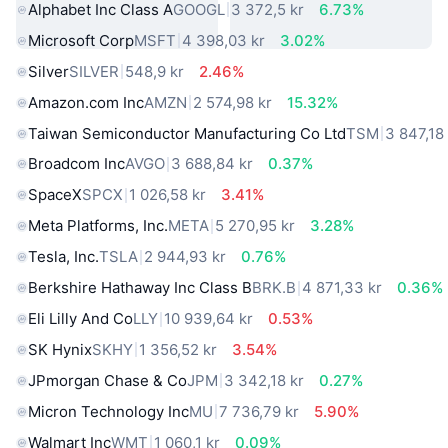
Alphabet Inc Class A
GOOGL
3 372,5 kr
6.73%
Microsoft Corp
MSFT
4 398,03 kr
3.02%
Silver
SILVER
548,9 kr
2.46%
Amazon.com Inc
AMZN
2 574,98 kr
15.32%
Taiwan Semiconductor Manufacturing Co Ltd
TSM
3 847,18
Broadcom Inc
AVGO
3 688,84 kr
0.37%
SpaceX
SPCX
1 026,58 kr
3.41%
Meta Platforms, Inc.
META
5 270,95 kr
3.28%
Tesla, Inc.
TSLA
2 944,93 kr
0.76%
Berkshire Hathaway Inc Class B
BRK.B
4 871,33 kr
0.36%
Eli Lilly And Co
LLY
10 939,64 kr
0.53%
SK Hynix
SKHY
1 356,52 kr
3.54%
JPmorgan Chase & Co
JPM
3 342,18 kr
0.27%
Micron Technology Inc
MU
7 736,79 kr
5.90%
Walmart Inc
WMT
1 060,1 kr
0.09%