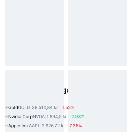
Populära tillgångar från den
verkliga världen
Gold
GOLD
38 514,84 kr
1.52%
Nvidia Corp
NVDA
1 894,5 kr
2.93%
Apple Inc.
AAPL
2 926,72 kr
7.35%