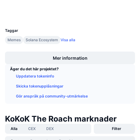
Kommande försäljningar
Wallets
Finansieringsräntor
Lär dig och tjäna
UCID
36547
Kalendrar
Taggar
Memes
Solana Ecosystem
Visa alla
ICO-kalender
Boost
Mer information
Händelsekalender
Äger du det här projektet?
Uppdatera tokeninfo
Skicka tokenupplåsningar
Gör anspråk på community-utmärkelse
KoKoK The Roach marknader
Alla
CEX
DEX
Filter