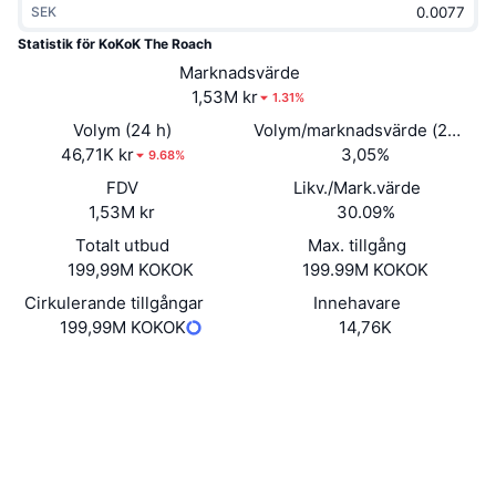
SEK
Trendande
Krypto-ETF:er
Skola
CMC MCP
Statistik för KoKoK The Roach
Nytt
Marknadsvärde
Bitcoin ETF:er
x402
Nyheter
1,53M kr
1.31%
Krypto
Ethereum ETF:er
Volym (24 h)
Volym/marknadsvärde (24h)
Akademi
46,71K kr
3,05%
9.68%
Politik
FDV
Likv./Mark.värde
Teknisk analys
Analys
1,53M kr
30.09%
Sport
Totalt utbud
Max. tillgång
RSI
Videor
199,99M KOKOK
199.99M KOKOK
Finans
MACD
Cirkulerande tillgångar
Innehavare
Ordlista
199,99M KOKOK
14,76K
Teknik
Webbplats
Website
Derivat
Kampanjer
Sociala medier
NFT
Översikt
Kontrakt
5HkhVG...nq78zc
Airdrops
3.1
Betyg (CertiK)
Övergripande NFT-statistik
Likvidationer
Explorers
solscan.io
Diamantbelöningar