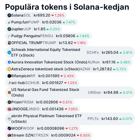
Populära tokens i Solana-kedjan
Solana
SOL
kr695.20
1.26%
Pump.fun
PUMP
kr0.02036
7.47%
Jupiter
JUP
kr1.85
0.25%
Pudgy Penguins
PENGU
kr0.05806
1.84%
OFFICIAL TRUMP
TRUMP
kr13.62
1.18%
Schwab International Equity Tokenised
SCHFx
kr265.04
3.81%
ETF (xStock)
Aurora Innovation Tokenized Stock (Ondo)
AURon
kr61.16
3.48%
AstraZeneca tokenized stock (xStock)
AZNX
kr1,287.82
0.72%
Rifampicin
RIF
kr0.001595
2.43%
sci-hub
SCIHUB
kr0.001627
1.25%
US Natural Gas Fund Tokenized Stock
UNGon
kr94.98
0.01%
(Ondo)
Prism
PRISM
kr0.002906
0.51%
JINDOGE
JINDO
kr0.001436
7.05%
abrdn Physical Platinum Tokenised ETF
PPLTx
kr143.60
0.07%
(xStock)
WOOF
WOOF
kr0.00008096
1.27%
Stream SZN
STRSZN
kr0.0009024
6.50%