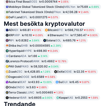
Ibiza Final Boss
BOSS
kr0.0009744
2.05%
Mobileye Global Tokenized Stock (Ondo)
MBLYon
kr75.69
0.69%
Fabrinet Tokenized Stock (Ondo)
FNon
kr4,136.28
2.44%
DeFi Land
DFL
kr0.0001275
0.57%
Mest besökta kryptovalutor
ADI
ADI
kr66.81
Bitcoin
BTC
kr598,710.57
0.13%
0.05%
XRP
XRP
kr10.10
Ethereum
ETH
kr17,580.47
0.09%
0.93%
Pi
PI
kr0.8282
Solana
SOL
kr685.76
3.84%
1.21%
Shiba Inu
SHIB
kr0.00004595
2.39%
Hyperliquid
HYPE
kr498.90
0.24%
Cardano
ADA
kr1.66
3.14%
Lorenzo Protocol
BANK
kr0.4862
12.79%
PAX Gold
PAXG
kr38,520.92
0.04%
Zcash
ZEC
kr4,428.85
DeXe
DEXE
kr22.35
1.28%
10.81%
Dogecoin
DOGE
kr0.6589
0.58%
Audiera
BEAT
kr43.93
Sui
SUI
kr6.45
13.00%
0.87%
Ondo
ONDO
kr3.63
2.68%
Terra Classic
LUNC
kr0.000465
1.31%
Hedera
HBAR
kr0.6605
Kaspa
KAS
kr0.2553
0.93%
1.59%
Trendande