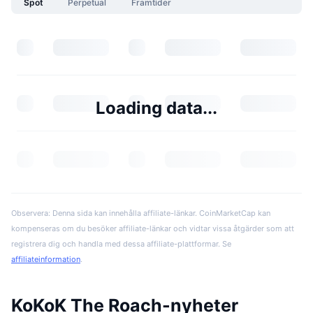
Spot
Perpetual
Framtider
Loading data...
Observera: Denna sida kan innehålla affiliate-länkar. CoinMarketCap kan
kompenseras om du besöker affiliate-länkar och vidtar vissa åtgärder som att
registrera dig och handla med dessa affiliate-plattformar. Se
affiliateinformation
.
KoKoK The Roach-nyheter