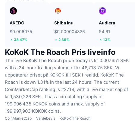
AKEDO
Shiba Inu
Audiera
$0.006075
$0.000004826
$4.61
38.47%
2.39%
13%
KoKoK The Roach Pris liveinfo
The live
KoKoK The Roach price today
is kr 0.007651 SEK
with a 24-hour trading volume of kr 46,713.75 SEK.
Vi
uppdaterar priset på KOKOK till SEK i realtid.
KoKoK The
Roach is down 1.31% in the last 24 hours.
The current
CoinMarketCap ranking is #2718, with a live market cap of
kr 1,530,226 SEK.
It has a circulating supply of
199,996,435 KOKOK coins
and a max. supply of
199,997,903 KOKOK coins.
CoinMarketCap
Värdebevis
KoKoK The Roach