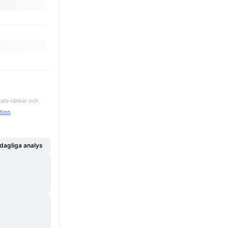
iate-länkar och
ation
.
dagliga analys