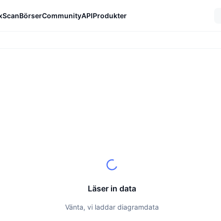
xScan
Börser
Community
API
Produkter
Läser in data
Vänta, vi laddar diagramdata