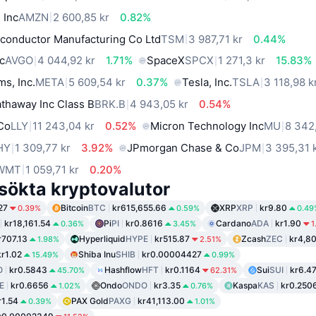
 Inc
AMZN
2 600,85 kr
0.82%
conductor Manufacturing Co Ltd
TSM
3 987,71 kr
0.44%
c
AVGO
4 044,92 kr
1.71%
SpaceX
SPCX
1 271,3 kr
15.83%
ms, Inc.
META
5 609,54 kr
0.37%
Tesla, Inc.
TSLA
3 118,98 k
thaway Inc Class B
BRK.B
4 943,05 kr
0.54%
 Co
LLY
11 243,04 kr
0.52%
Micron Technology Inc
MU
8 342
HY
1 309,77 kr
3.92%
JPmorgan Chase & Co
JPM
3 395,31 
WMT
1 059,71 kr
0.20%
sökta kryptovalutor
27
Bitcoin
BTC
kr615,655.66
XRP
XRP
kr9.80
0.39%
0.59%
0.49
kr18,161.54
Pi
PI
kr0.8616
Cardano
ADA
kr1.90
0.36%
3.45%
1
r707.13
Hyperliquid
HYPE
kr515.87
Zcash
ZEC
kr4,80
1.98%
2.51%
kr1.02
Shiba Inu
SHIB
kr0.00004427
15.49%
0.99%
O
kr0.5843
Hashflow
HFT
kr0.1164
Sui
SUI
kr6.4
45.70%
62.31%
E
kr0.6656
Ondo
ONDO
kr3.35
Kaspa
KAS
kr0.250
1.02%
0.76%
r1.54
PAX Gold
PAXG
kr41,113.00
0.39%
1.01%