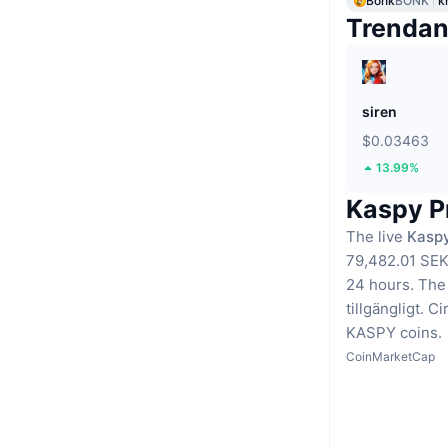
Bonk
BONK
k
Trenda
siren
$0.03463
13.99%
Kaspy Pr
The live
Kaspy
79,482.01 SEK
24 hours.
The 
tillgängligt.
Cir
KASPY coins.
CoinMarketCap