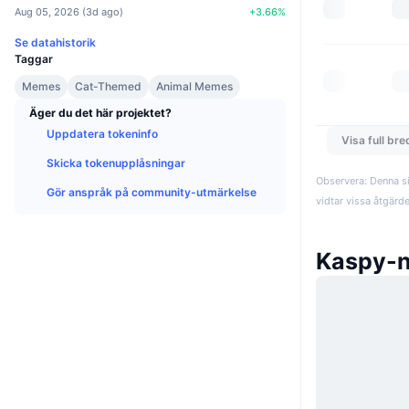
Aug 05, 2026
(
3d ago
)
+
3.66
%
Se datahistorik
Taggar
Memes
Cat-Themed
Animal Memes
Äger du det här projektet?
Uppdatera tokeninfo
Visa full br
Skicka tokenupplåsningar
Observera: Denna si
Gör anspråk på community-utmärkelse
vidtar vissa åtgärd
Kaspy-n