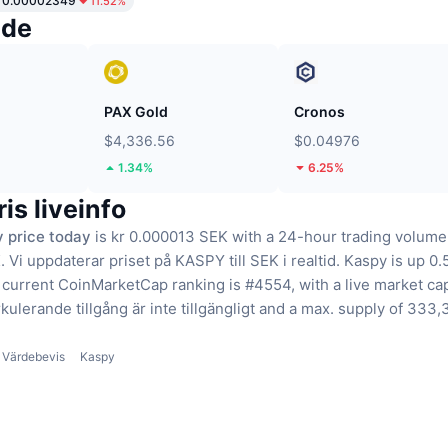
r0.00002349
11.52%
nde
PAX Gold
Cronos
$4,336.56
$0.04976
1.34%
6.25%
is liveinfo
 price today
is kr 0.000013 SEK with a 24-hour trading volume 
.
Vi uppdaterar priset på KASPY till SEK i realtid.
Kaspy is up 0.5
current CoinMarketCap ranking is #4554, with a live market cap
kulerande tillgång är inte tillgängligt
and a max. supply of 333
Värdebevis
Kaspy