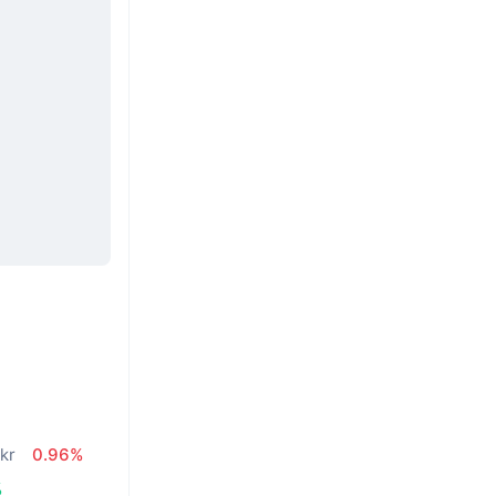
n
kr
0.96%
%