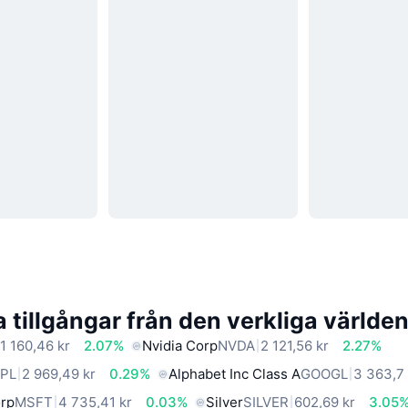
 tillgångar från den verkliga världe
1 160,46 kr
2.07%
Nvidia Corp
NVDA
2 121,56 kr
2.27%
PL
2 969,49 kr
0.29%
Alphabet Inc Class A
GOOGL
3 363,7 
orp
MSFT
4 735,41 kr
0.03%
Silver
SILVER
602,69 kr
3.05