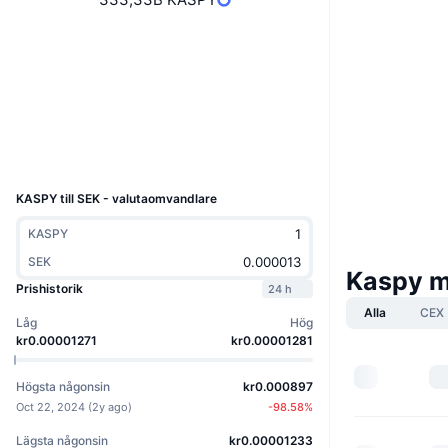
Boost
Webbplats
Website
Sociala medier
Explorers
kas.fyi
UCID
33552
KASPY till SEK - valutaomvandlare
KASPY
SEK
Kaspy m
Prishistorik
24 h
Alla
CEX
Låg
Hög
kr0.00001271
kr0.00001281
Högsta någonsin
kr0.000897
Oct 22, 2024
(
2y ago
)
-98.58
%
Lägsta någonsin
kr0.00001233