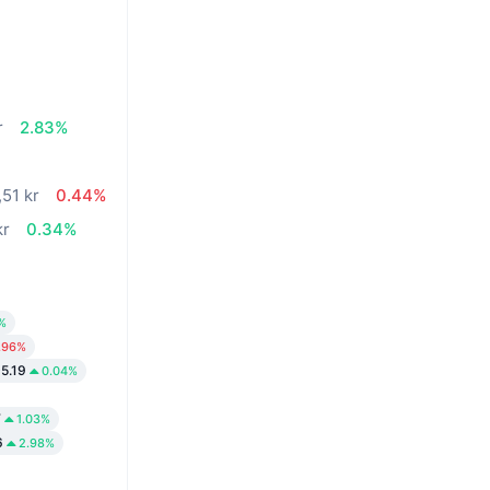
r
2.83%
,51 kr
0.44%
kr
0.34%
%
.96%
5.19
0.04%
7
1.03%
6
2.98%