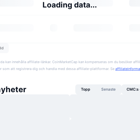
Loading data...
edd
da kan innehålla affiliate-länkar. CoinMarketCap kan kompenseras om du besöker affil
er som att registrera dig och handla med dessa affiliate-plattformar. Se
affiliateinform
yheter
Topp
Senaste
CMC:s 