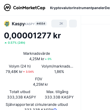
Kryptovalutor
Instrumentpaneler
De
Kaspy
2K
#4554
KASPY
0,00001277 kr
0.57%
(
24h
)
Marknadsvärde
4,25M kr
0%
Volym (24 h)
Volym/marknadsvärde (24h)
79,48K kr
1,86%
3.54%
FDV
4,25M kr
Totalt utbud
Max. tillgång
333,33B KASPY
333.33B KASPY
Självrapporterat cirkulerande utbud
333,33B KASPY