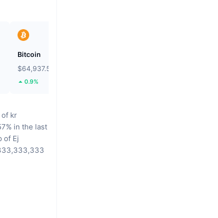
Bitcoin
Solstice
$64,937.55
$0.09116
0.9%
18.34%
of kr
7% in the last
 of Ej
,333,333,333