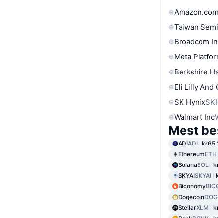
Amazon.com
Taiwan Semi
Broadcom In
Meta Platfor
Berkshire Ha
Eli Lilly And
SK Hynix
SK
Walmart Inc
Mest be
ADI
ADI
kr65.
Ethereum
ETH
Solana
SOL
k
SKYAI
SKYAI
Biconomy
BIC
Dogecoin
DOG
Stellar
XLM
k