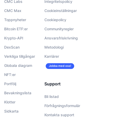
CMC Labs
Integritetspolicy
CMC Max
Cookieinställningar
Toppnyheter
Cookiepolicy
Bitcoin ETF:er
Communityregler
Krypto-API
Ansvarsfriskrivning
DexScan
Metodologi
Verkliga tillgångar
Karriärer
Globala diagram
Jobba med oss!
NFT:er
Support
Portfölj
Bevakningslista
Bli listad
Klotter
Förfrågningsformulär
Sidkarta
Kontakta support