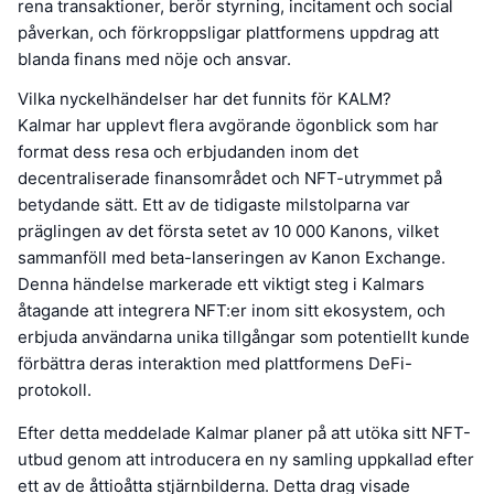
rena transaktioner, berör styrning, incitament och social
påverkan, och förkroppsligar plattformens uppdrag att
blanda finans med nöje och ansvar.
Vilka nyckelhändelser har det funnits för KALM?
Kalmar har upplevt flera avgörande ögonblick som har
format dess resa och erbjudanden inom det
decentraliserade finansområdet och NFT-utrymmet på
betydande sätt. Ett av de tidigaste milstolparna var
präglingen av det första setet av 10 000 Kanons, vilket
sammanföll med beta-lanseringen av Kanon Exchange.
Denna händelse markerade ett viktigt steg i Kalmars
åtagande att integrera NFT:er inom sitt ekosystem, och
erbjuda användarna unika tillgångar som potentiellt kunde
förbättra deras interaktion med plattformens DeFi-
protokoll.
Efter detta meddelade Kalmar planer på att utöka sitt NFT-
utbud genom att introducera en ny samling uppkallad efter
ett av de åttioåtta stjärnbilderna. Detta drag visade