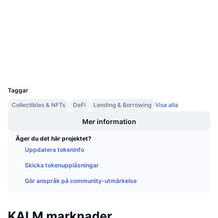
Kontrakt
Kommande försäljningar
Finansieringsräntor
Lär dig och tjäna
3.2
Betyg (CertiK)
bscscan.com
Explorers
Kalendrar
Wallets
ICO-kalender
UCID
10099
Taggar
Händelsekalender
Collectibles & NFTs
DeFi
Lending & Borrowing
Visa alla
Mer information
Äger du det här projektet?
Uppdatera tokeninfo
Skicka tokenupplåsningar
Gör anspråk på community-utmärkelse
KALM marknader