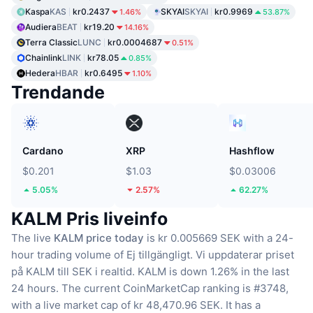
Kaspa
KAS
kr0.2437
SKYAI
SKYAI
kr0.9969
1.46%
53.87%
Audiera
BEAT
kr19.20
14.16%
Terra Classic
LUNC
kr0.0004687
0.51%
Chainlink
LINK
kr78.05
0.85%
Hedera
HBAR
kr0.6495
1.10%
Trendande
Cardano
XRP
Hashflow
$0.201
$1.03
$0.03006
5.05%
2.57%
62.27%
KALM Pris liveinfo
The live
KALM price today
is kr 0.005669 SEK with a 24-
hour trading volume of Ej tillgängligt.
Vi uppdaterar priset
på KALM till SEK i realtid.
KALM is down 1.26% in the last
24 hours.
The current CoinMarketCap ranking is #3748,
with a live market cap of kr 48,470.96 SEK.
It has a