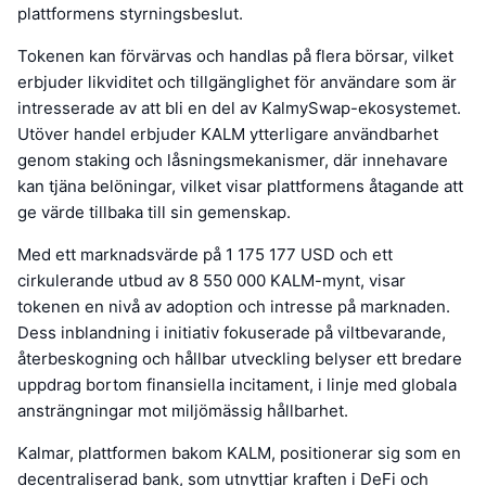
plattformens styrningsbeslut.
Tokenen kan förvärvas och handlas på flera börsar, vilket
erbjuder likviditet och tillgänglighet för användare som är
intresserade av att bli en del av KalmySwap-ekosystemet.
Utöver handel erbjuder KALM ytterligare användbarhet
genom staking och låsningsmekanismer, där innehavare
kan tjäna belöningar, vilket visar plattformens åtagande att
ge värde tillbaka till sin gemenskap.
Med ett marknadsvärde på 1 175 177 USD och ett
cirkulerande utbud av 8 550 000 KALM-mynt, visar
tokenen en nivå av adoption och intresse på marknaden.
Dess inblandning i initiativ fokuserade på viltbevarande,
återbeskogning och hållbar utveckling belyser ett bredare
uppdrag bortom finansiella incitament, i linje med globala
ansträngningar mot miljömässig hållbarhet.
Kalmar, plattformen bakom KALM, positionerar sig som en
decentraliserad bank, som utnyttjar kraften i DeFi och