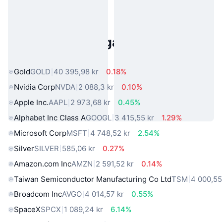
Populära tillgångar från den
verkliga världen
Gold
GOLD
40 395,98 kr
0.18%
Nvidia Corp
NVDA
2 088,3 kr
0.10%
Apple Inc.
AAPL
2 973,68 kr
0.45%
Alphabet Inc Class A
GOOGL
3 415,55 kr
1.29%
Microsoft Corp
MSFT
4 748,52 kr
2.54%
Silver
SILVER
585,06 kr
0.27%
Amazon.com Inc
AMZN
2 591,52 kr
0.14%
Taiwan Semiconductor Manufacturing Co Ltd
TSM
4 000,55
Broadcom Inc
AVGO
4 014,57 kr
0.55%
SpaceX
SPCX
1 089,24 kr
6.14%