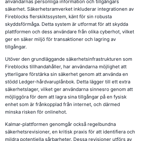
användarnas personliga information och tillgångars
säkerhet. Säkerhetsramverket inkluderar integrationen av
Fireblocks flerskiktssystem, känt för sin robusta
skyddsförmåga. Detta system är utformat för att skydda
plattformen och dess användare från olika cyberhot, vilket
ger en säker miljö för transaktioner och lagring av
tillgångar.
Utöver den grundläggande säkerhetsinfrastrukturen som
Fireblocks tillhandahåller, har användarna möjlighet att
ytterligare förstärka sin säkerhet genom att använda en
stödd Ledger-hårdvaruplånbok. Detta lägger till ett extra
säkerhetslager, vilket ger användarna sinnesro genom att
möjliggöra för dem att lagra sina tillgångar på en fysisk
enhet som är frånkopplad från internet, och därmed
minska risken för onlinehot.
Kalmar-plattformen genomgår också regelbundna
säkerhetsrevisioner, en kritisk praxis för att identifiera och
mildra potentiella sårbarheter. Dessa revisioner utförs av