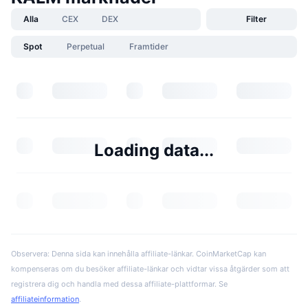
Alla
CEX
DEX
Filter
Spot
Perpetual
Framtider
Loading data...
Observera: Denna sida kan innehålla affiliate-länkar. CoinMarketCap kan
kompenseras om du besöker affiliate-länkar och vidtar vissa åtgärder som att
registrera dig och handla med dessa affiliate-plattformar. Se
affiliateinformation
.