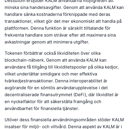
Dessutom erbjuder KALM användarna möjligheten att
minska sina handelsavgifter. Genom att använda KALM kan
handlare sänka kostnaderna förknippade med deras
transaktioner, vilket gör det mer ekonomiskt att handla på
plattformen. Denna funktion är särskilt tilltalande för
frekventa handlare som strävar efter att maximera sina
avkastningar genom att minimera utgifter.
Tokenen förbättrar också likviditeten över olika
blockchain-nätverk. Genom att använda KALM kan
användare få tillgång till likviditetspooler på olika kedjor,
vilket underlättar smidigare och mer effektiva
tvärkedjestransaktioner. Denna interoperabilitet är
avgörande för en sömlös användarupplevelse i det
decentraliserade finansutrymmet (DeFi), där likviditet är
en nyckelfaktor för att säkerställa framgång och
användbarhet för finansiella tjänster.
Utöver dess finansiella användningsområden stöder KALM
insatser för miljö- och viltvård. Denna aspekt av KALM är i