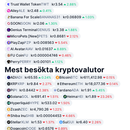
Trust Wallet Token
TWT
kr3.54
2.88%
Ailey
ALE
kr2.48
0.41%
Banana For Scale
BANANAS31
kr0.06809
1.03%
SOON
SOON
kr2.06
1.30%
Genius Terminal
GENIUS
kr3.38
1.88%
MicroPets [New]
PETS
kr0.8681
2.12%
PlayZap
PZP
kr0.008563
5.54%
AI Avatar
AIAV
kr0.01637
8.69%
FU Coin
FU
kr0.000004746
0.46%
Perry
PERRY
kr0.00101
1.12%
Mest besökta kryptovalutor
ADI
ADI
kr65.55
Bitcoin
BTC
kr611,412.98
0.24%
0.15%
XRP
XRP
kr9.84
Ethereum
ETH
kr18,077.36
2.27%
0.14%
Pi
PI
kr0.8442
Cardano
ADA
kr1.91
2.38%
5.45%
Solana
SOL
kr691.41
Heima
HEI
kr1.89
1.51%
23.26%
Hyperliquid
HYPE
kr533.02
1.50%
Zcash
ZEC
kr4,790.26
1.22%
Shiba Inu
SHIB
kr0.00004453
4.66%
Stellar
XLM
kr1.53
Sui
SUI
kr6.40
1.37%
2.26%
Dogecoin
DOGE
kr0.6576
0.89%