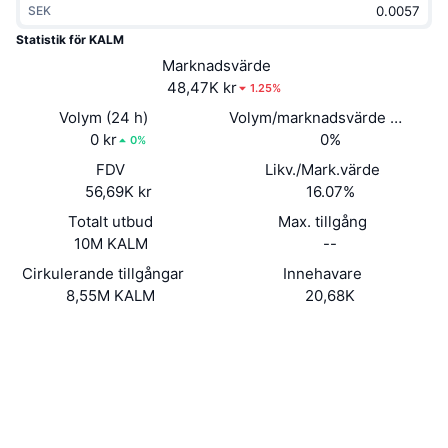
SEK
Trendande
Krypto-ETF:er
Skola
CMC MCP
Statistik för KALM
Nytt
Marknadsvärde
Bitcoin ETF:er
x402
Nyheter
48,47K kr
1.25%
Krypto
Ethereum ETF:er
Volym (24 h)
Volym/marknadsvärde (24h)
Akademi
0 kr
0%
0%
Politik
FDV
Likv./Mark.värde
Teknisk analys
Analys
56,69K kr
16.07%
Sport
Totalt utbud
Max. tillgång
RSI
Videor
10M KALM
--
Finans
MACD
Cirkulerande tillgångar
Innehavare
Ordlista
8,55M KALM
20,68K
Teknik
Website
Derivat
Kampanjer
Webbplats
NFT
Översikt
Airdrops
Sociala medier
Övergripande NFT-statistik
Likvidationer
Diamantbelöningar
0x4ba0...d43515