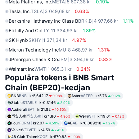
Meta Platforms, Inc.
META
5 607,38 kr
0.19%
Tesla, Inc.
TSLA
3 049,68 kr
0.63%
Berkshire Hathaway Inc Class B
BRK.B
4 977,66 kr
1.11%
Eli Lilly And Co
LLY
11 334,93 kr
1.89%
SK Hynix
SKHY
1 371,34 kr
4.97%
Micron Technology Inc
MU
8 468,97 kr
1.31%
JPmorgan Chase & Co
JPM
3 394,19 kr
0.82%
Walmart Inc
WMT
1 065,31 kr
0.24%
Populära tokens i BNB Smart
Chain (BEP20)-kedjan
BNB
BNB
kr5,642.17
Aster
ASTER
kr5.76
0.98%
0.12%
Stable
STABLE
kr0.3146
2.92%
Audiera
BEAT
kr21.82
10.50%
币安人生
币安人生
kr4.80
WeFi
WFI
kr19.61
4.90%
0.12%
Four
FORM
kr2.07
AB
AB
kr0.009218
4.59%
1.27%
Velvet
VELVET
kr4.59
7.45%
48 Club Token
KOGE
kr570.83
1.90%