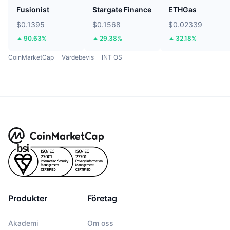
Fusionist
Stargate Finance
ETHGas
$0.1395
$0.1568
$0.02339
90.63%
29.38%
32.18%
CoinMarketCap
Värdebevis
INT OS
Produkter
Företag
Akademi
Om oss