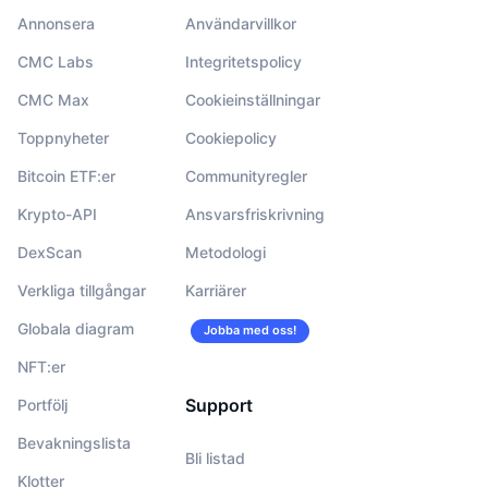
Annonsera
Användarvillkor
CMC Labs
Integritetspolicy
CMC Max
Cookieinställningar
Toppnyheter
Cookiepolicy
Bitcoin ETF:er
Communityregler
Krypto-API
Ansvarsfriskrivning
DexScan
Metodologi
Verkliga tillgångar
Karriärer
Globala diagram
Jobba med oss!
NFT:er
Support
Portfölj
Bevakningslista
Bli listad
Klotter