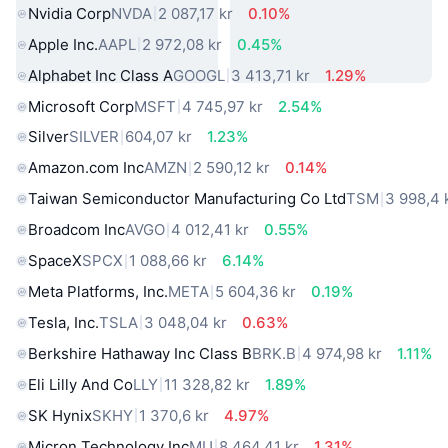
Nvidia Corp
NVDA
2 087,17 kr
0.10%
Apple Inc.
AAPL
2 972,08 kr
0.45%
Alphabet Inc Class A
GOOGL
3 413,71 kr
1.29%
Microsoft Corp
MSFT
4 745,97 kr
2.54%
Silver
SILVER
604,07 kr
1.23%
Amazon.com Inc
AMZN
2 590,12 kr
0.14%
Taiwan Semiconductor Manufacturing Co Ltd
TSM
3 998,4 
Broadcom Inc
AVGO
4 012,41 kr
0.55%
SpaceX
SPCX
1 088,66 kr
6.14%
Meta Platforms, Inc.
META
5 604,36 kr
0.19%
Tesla, Inc.
TSLA
3 048,04 kr
0.63%
Berkshire Hathaway Inc Class B
BRK.B
4 974,98 kr
1.11%
Eli Lilly And Co
LLY
11 328,82 kr
1.89%
SK Hynix
SKHY
1 370,6 kr
4.97%
Micron Technology Inc
MU
8 464,41 kr
1.31%