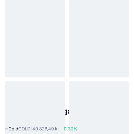
Populära tillgångar från den
verkliga världen
Gold
GOLD
40 826,49 kr
0.32%