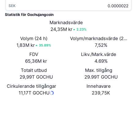
Trendande
Krypto-ETF:er
SEK
Skola
CMC MCP
Statistik för Gochujangcoin
Nytt
Bitcoin ETF:er
Marknadsvärde
x402
Nyheter
24,35M kr
2.23%
Krypto
Ethereum ETF:er
Volym (24 h)
Volym/marknadsvärde (24h)
Akademi
1,83M kr
7,52%
35.89%
Politik
Teknisk analys
FDV
Likv./Mark.värde
Analys
65,36M kr
4.69%
Sport
RSI
Videor
Totalt utbud
Max. tillgång
29,99T GOCHU
29.99T GOCHU
Finans
MACD
Ordlista
Cirkulerande tillgångar
Innehavare
11,17T GOCHU
239,75K
Teknik
Derivat
Kampanjer
Website
Whitepaper
Webbplats
NFT
Översikt
Airdrops
Sociala medier
Övergripande NFT-statistik
Likvidationer
Diamantbelöningar
Kontrakt