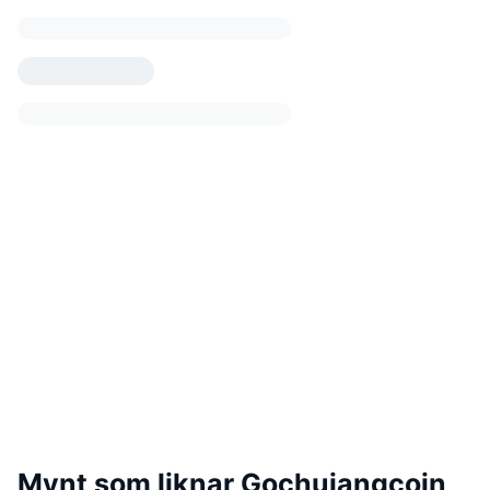
Mynt som liknar Gochujangcoin