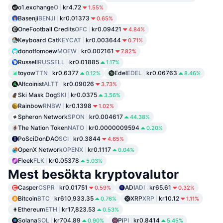
o1.exchange
O
kr4.72
1.55%
Basenji
BENJI
kr0.01373
0.65%
OneFootball Credits
OFC
kr0.09421
4.84%
Keyboard Cat
KEYCAT
kr0.003644
0.71%
donotfomoew
MOEW
kr0.002161
7.82%
Russell
RUSSELL
kr0.01885
1.17%
toyow
TTN
kr0.6377
Edel
EDEL
kr0.06763
0.12%
8.46%
Altcoinist
ALTT
kr0.09026
3.73%
Ski Mask Dog
SKI
kr0.0375
3.56%
Rainbow
RNBW
kr0.1398
1.02%
Spheron Network
SPON
kr0.004617
44.38%
The Nation Token
NATO
kr0.0000009594
0.20%
PoSciDonDAO
SCI
kr0.3844
4.65%
OpenX Network
OPENX
kr0.1117
0.04%
Fleek
FLK
kr0.05378
5.03%
Mest besökta kryptovalutor
Casper
CSPR
kr0.01751
ADI
ADI
kr65.61
0.59%
0.32%
Bitcoin
BTC
kr610,933.35
XRP
XRP
kr10.12
0.76%
1.11%
Ethereum
ETH
kr17,823.53
0.53%
Solana
SOL
kr704.89
Pi
PI
kr0.8414
0.90%
5.45%