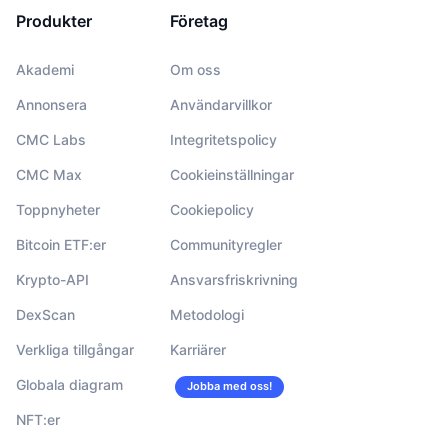
Produkter
Företag
Akademi
Om oss
Annonsera
Användarvillkor
CMC Labs
Integritetspolicy
CMC Max
Cookieinställningar
Toppnyheter
Cookiepolicy
Bitcoin ETF:er
Communityregler
Krypto-API
Ansvarsfriskrivning
DexScan
Metodologi
Verkliga tillgångar
Karriärer
Globala diagram
Jobba med oss!
NFT:er