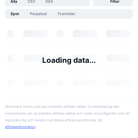
Alla
CEX
DEX
Filter
Spot
Perpetual
Framtider
Loading data...
Observera: Denna sida kan innehålla affiliate-länkar. CoinMarketCap kan
kompenseras om du besöker affiliate-länkar och vidtar vissa åtgärder som att
registrera dig och handla med dessa affiliate-plattformar. Se
affiliateinformation
.