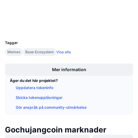
0x9aAa...5E701C
Kommande försäljningar
3.1
Betyg (CertiK)
Finansieringsräntor
Lär dig och tjäna
Explorers
basescan.org
Wallets
Kalendrar
UCID
32772
Taggar
ICO-kalender
Memes
Base Ecosystem
Visa alla
Händelsekalender
Boost
Mer information
Äger du det här projektet?
Uppdatera tokeninfo
Skicka tokenupplåsningar
Gör anspråk på community-utmärkelse
Gochujangcoin marknader