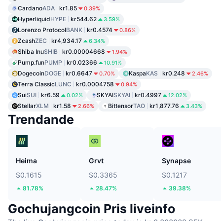
Cardano
ADA
kr1.85
0.39%
Hyperliquid
HYPE
kr544.62
3.59%
Lorenzo Protocol
BANK
kr0.4574
0.86%
Zcash
ZEC
kr4,934.17
6.34%
Shiba Inu
SHIB
kr0.00004668
1.94%
Pump.fun
PUMP
kr0.02366
10.91%
Dogecoin
DOGE
kr0.6647
Kaspa
KAS
kr0.248
0.70%
2.46%
Terra Classic
LUNC
kr0.0004758
0.94%
Sui
SUI
kr6.59
SKYAI
SKYAI
kr0.4997
0.02%
12.02%
Stellar
XLM
kr1.58
Bittensor
TAO
kr1,877.76
2.66%
3.43%
Trendande
Heima
Grvt
Synapse
$0.1615
$0.3365
$0.1217
81.78%
28.47%
39.38%
Gochujangcoin Pris liveinfo