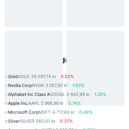
Populära tillgångar från den
verkliga världen
Gold
GOLD
39 597,74 kr
0.02%
Nvidia Corp
NVDA
2 057,92 kr
1.93%
Alphabet Inc Class A
GOOGL
3 642,99 kr
1.26%
Apple Inc.
AAPL
2 968,98 kr
0.74%
Microsoft Corp
MSFT
4 717,63 kr
0.49%
Silver
SILVER
583,07 kr
0.37%