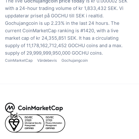
The live
Gochujangcoin price today
is kr 0.000002 SEK
with a 24-hour trading volume of kr 1,833,432 SEK.
Vi
uppdaterar priset på GOCHU till SEK i realtid.
Gochujangcoin is up 2.23% in the last 24 hours.
The
current CoinMarketCap ranking is #1420, with a live
market cap of kr 24,355,851 SEK.
It has a circulating
supply of 11,178,162,712,452 GOCHU coins
and a max.
supply of 29,999,999,950,000 GOCHU coins.
CoinMarketCap
Värdebevis
Gochujangcoin