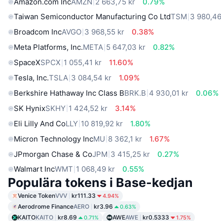
Amazon.com Inc
AMZN
2 663,75 kr
0.79%
Taiwan Semiconductor Manufacturing Co Ltd
TSM
3 980,46
Broadcom Inc
AVGO
3 968,55 kr
0.38%
Meta Platforms, Inc.
META
5 647,03 kr
0.82%
SpaceX
SPCX
1 055,41 kr
11.60%
Tesla, Inc.
TSLA
3 084,54 kr
1.09%
Berkshire Hathaway Inc Class B
BRK.B
4 930,01 kr
0.06%
SK Hynix
SKHY
1 424,52 kr
3.14%
Eli Lilly And Co
LLY
10 819,92 kr
1.80%
Micron Technology Inc
MU
8 362,1 kr
1.67%
JPmorgan Chase & Co
JPM
3 415,25 kr
0.27%
Walmart Inc
WMT
1 068,49 kr
0.55%
Populära tokens i Base-kedjan
Venice Token
VVV
kr111.33
4.94%
Aerodrome Finance
AERO
kr3.96
0.63%
KAITO
KAITO
kr8.69
AWE
AWE
kr0.5333
0.71%
1.75%