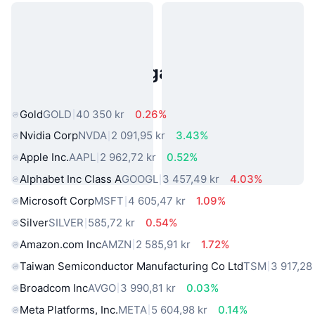
Populära tillgångar från den
verkliga världen
Gold
GOLD
40 350 kr
0.26%
Nvidia Corp
NVDA
2 091,95 kr
3.43%
Apple Inc.
AAPL
2 962,72 kr
0.52%
Alphabet Inc Class A
GOOGL
3 457,49 kr
4.03%
Microsoft Corp
MSFT
4 605,47 kr
1.09%
Silver
SILVER
585,72 kr
0.54%
Amazon.com Inc
AMZN
2 585,91 kr
1.72%
Taiwan Semiconductor Manufacturing Co Ltd
TSM
3 917,28
Broadcom Inc
AVGO
3 990,81 kr
0.03%
Meta Platforms, Inc.
META
5 604,98 kr
0.14%