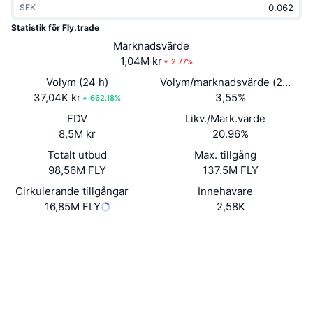
SEK
Trendande
Krypto-ETF:er
Skola
CMC MCP
Statistik för Fly.trade
Nytt
Marknadsvärde
Bitcoin ETF:er
x402
Nyheter
1,04M kr
2.77%
Krypto
Ethereum ETF:er
Volym (24 h)
Volym/marknadsvärde (24h)
Akademi
37,04K kr
3,55%
662.18%
Politik
FDV
Likv./Mark.värde
Teknisk analys
Analys
8,5M kr
20.96%
Sport
Totalt utbud
Max. tillgång
RSI
Videor
98,56M FLY
137.5M FLY
Finans
MACD
Cirkulerande tillgångar
Innehavare
Ordlista
16,85M FLY
2,58K
Teknik
Webbplats
Website
Whitepaper
Derivat
Kampanjer
NFT
Sociala medier
Översikt
Airdrops
Kontrakt
Övergripande NFT-statistik
0x6c9B...B3407f
Likvidationer
3.3
Diamantbelöningar
Betyg (CertiK)