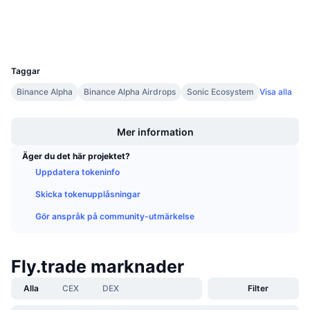
Kommande försäljningar
Explorers
sonicscan.org
Finansieringsräntor
Lär dig och tjäna
Wallets
UCID
36720
Kalendrar
Taggar
Binance Alpha
Binance Alpha Airdrops
Sonic Ecosystem
Visa alla
ICO-kalender
Boost
Händelsekalender
Mer information
Äger du det här projektet?
Uppdatera tokeninfo
Skicka tokenupplåsningar
Gör anspråk på community-utmärkelse
Fly.trade marknader
Alla
CEX
DEX
Filter