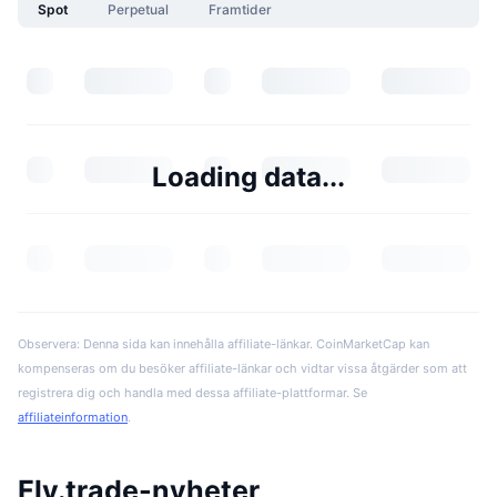
Spot
Perpetual
Framtider
Loading data...
Observera: Denna sida kan innehålla affiliate-länkar. CoinMarketCap kan
kompenseras om du besöker affiliate-länkar och vidtar vissa åtgärder som att
registrera dig och handla med dessa affiliate-plattformar. Se
affiliateinformation
.
Fly.trade-nyheter