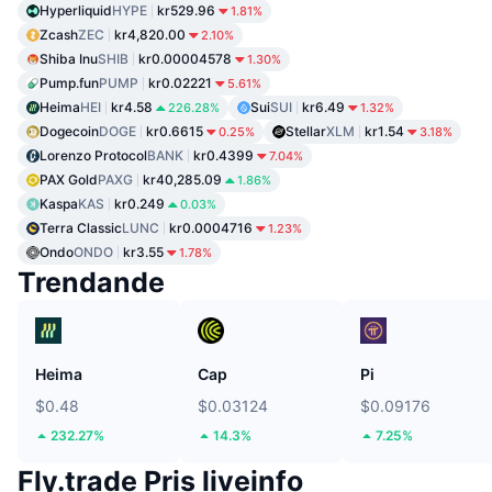
Hyperliquid
HYPE
kr529.96
1.81%
Zcash
ZEC
kr4,820.00
2.10%
Shiba Inu
SHIB
kr0.00004578
1.30%
Pump.fun
PUMP
kr0.02221
5.61%
Heima
HEI
kr4.58
Sui
SUI
kr6.49
226.28%
1.32%
Dogecoin
DOGE
kr0.6615
Stellar
XLM
kr1.54
0.25%
3.18%
Lorenzo Protocol
BANK
kr0.4399
7.04%
PAX Gold
PAXG
kr40,285.09
1.86%
Kaspa
KAS
kr0.249
0.03%
Terra Classic
LUNC
kr0.0004716
1.23%
Ondo
ONDO
kr3.55
1.78%
Trendande
Heima
Cap
Pi
$0.48
$0.03124
$0.09176
232.27%
14.3%
7.25%
Fly.trade Pris liveinfo