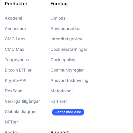
Produkter
Företag
Akademi
Om oss
Annonsera
Användarvillkor
CMC Labs
Integritetspolicy
CMC Max
Cookieinställningar
Toppnyheter
Cookiepolicy
Bitcoin ETF:er
Communityregler
Krypto-API
Ansvarsfriskrivning
DexScan
Metodologi
Verkliga tillgångar
Karriärer
Globala diagram
Jobba med oss!
NFT:er
Support
Portfölj