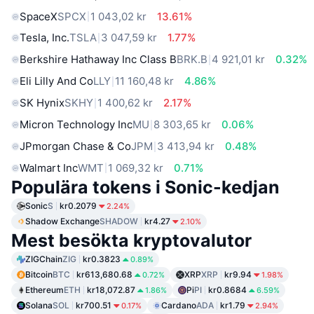
SpaceX
SPCX
1 043,02 kr
13.61%
Tesla, Inc.
TSLA
3 047,59 kr
1.77%
Berkshire Hathaway Inc Class B
BRK.B
4 921,01 kr
0.32%
Eli Lilly And Co
LLY
11 160,48 kr
4.86%
SK Hynix
SKHY
1 400,62 kr
2.17%
Micron Technology Inc
MU
8 303,65 kr
0.06%
JPmorgan Chase & Co
JPM
3 413,94 kr
0.48%
Walmart Inc
WMT
1 069,32 kr
0.71%
Populära tokens i Sonic-kedjan
Sonic
S
kr0.2079
2.24%
Shadow Exchange
SHADOW
kr4.27
2.10%
Mest besökta kryptovalutor
ZIGChain
ZIG
kr0.3823
0.89%
Bitcoin
BTC
kr613,680.68
XRP
XRP
kr9.94
0.72%
1.98%
Ethereum
ETH
kr18,072.87
Pi
PI
kr0.8684
1.86%
6.59%
Solana
SOL
kr700.51
Cardano
ADA
kr1.79
0.17%
2.94%