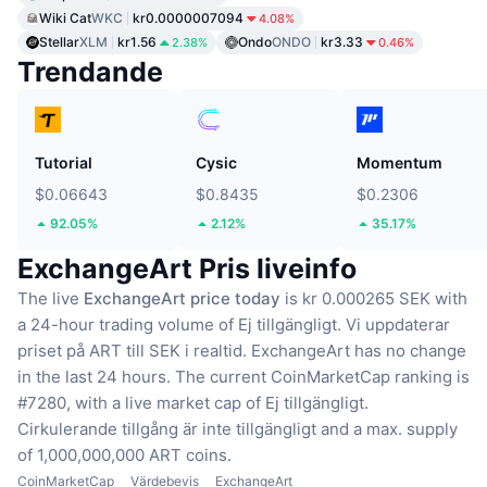
Wiki Cat
WKC
kr0.0000007094
4.08%
Stellar
XLM
kr1.56
Ondo
ONDO
kr3.33
2.38%
0.46%
Trendande
Tutorial
Cysic
Momentum
$0.06643
$0.8435
$0.2306
92.05%
2.12%
35.17%
ExchangeArt Pris liveinfo
The live
ExchangeArt price today
is kr 0.000265 SEK with
a 24-hour trading volume of Ej tillgängligt.
Vi uppdaterar
priset på ART till SEK i realtid.
ExchangeArt has no change
in the last 24 hours.
The current CoinMarketCap ranking is
#7280, with a live market cap of Ej tillgängligt.
Cirkulerande tillgång är inte tillgängligt
and a max. supply
of 1,000,000,000 ART coins.
CoinMarketCap
Värdebevis
ExchangeArt