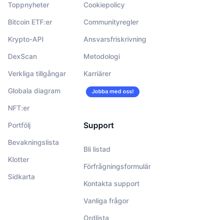
Toppnyheter
Cookiepolicy
Bitcoin ETF:er
Communityregler
Krypto-API
Ansvarsfriskrivning
DexScan
Metodologi
Verkliga tillgångar
Karriärer
Globala diagram
Jobba med oss!
NFT:er
Support
Portfölj
Bevakningslista
Bli listad
Klotter
Förfrågningsformulär
Sidkarta
Kontakta support
Vanliga frågor
Ordlista