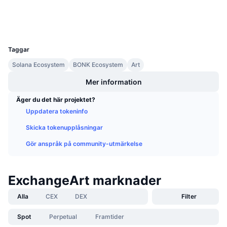
Kommande försäljningar
Wallets
Finansieringsräntor
Lär dig och tjäna
UCID
36368
Kalendrar
Taggar
Solana Ecosystem
BONK Ecosystem
Art
ICO-kalender
Mer information
Händelsekalender
Äger du det här projektet?
Uppdatera tokeninfo
Skicka tokenupplåsningar
Gör anspråk på community-utmärkelse
ExchangeArt marknader
Alla
CEX
DEX
Filter
Spot
Perpetual
Framtider