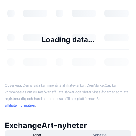
Loading data...
Observera: Denna sida kan innehålla affiliate-länkar. CoinMarketCap kan
kompenseras om du besöker affiliate-länkar och vidtar vissa åtgärder som att
registrera dig och handla med dessa affiliate-plattformar. Se
affiliateinformation
.
ExchangeArt-nyheter
Topp
Senaste