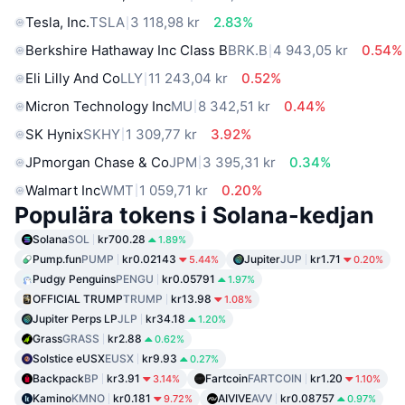
Tesla, Inc.
TSLA
3 118,98 kr
2.83%
Berkshire Hathaway Inc Class B
BRK.B
4 943,05 kr
0.54%
Eli Lilly And Co
LLY
11 243,04 kr
0.52%
Micron Technology Inc
MU
8 342,51 kr
0.44%
SK Hynix
SKHY
1 309,77 kr
3.92%
JPmorgan Chase & Co
JPM
3 395,31 kr
0.34%
Walmart Inc
WMT
1 059,71 kr
0.20%
Populära tokens i Solana-kedjan
Solana
SOL
kr700.28
1.89%
Pump.fun
PUMP
kr0.02143
Jupiter
JUP
kr1.71
5.44%
0.20%
Pudgy Penguins
PENGU
kr0.05791
1.97%
OFFICIAL TRUMP
TRUMP
kr13.98
1.08%
Jupiter Perps LP
JLP
kr34.18
1.20%
Grass
GRASS
kr2.88
0.62%
Solstice eUSX
EUSX
kr9.93
0.27%
Backpack
BP
kr3.91
Fartcoin
FARTCOIN
kr1.20
3.14%
1.10%
Kamino
KMNO
kr0.181
AIVIVE
AVV
kr0.08757
9.72%
0.97%