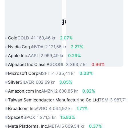
Populära tillgångar från den
verkliga världen
Gold
GOLD
41 160,46 kr
2.07%
Nvidia Corp
NVDA
2 121,56 kr
2.27%
Apple Inc.
AAPL
2 969,49 kr
0.29%
Alphabet Inc Class A
GOOGL
3 363,7 kr
0.96%
Microsoft Corp
MSFT
4 735,41 kr
0.03%
Silver
SILVER
602,69 kr
3.05%
Amazon.com Inc
AMZN
2 600,85 kr
0.82%
Taiwan Semiconductor Manufacturing Co Ltd
TSM
3 987,71
Broadcom Inc
AVGO
4 044,92 kr
1.71%
SpaceX
SPCX
1 271,3 kr
15.83%
Meta Platforms, Inc.
META
5 609,54 kr
0.37%