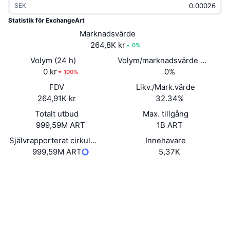
SEK
Trendande
Krypto-ETF:er
Skola
CMC MCP
Statistik för ExchangeArt
Nytt
Marknadsvärde
Bitcoin ETF:er
x402
Nyheter
264,8K kr
0%
Krypto
Ethereum ETF:er
Volym (24 h)
Volym/marknadsvärde (24h)
Akademi
0 kr
0%
100%
Politik
FDV
Likv./Mark.värde
Teknisk analys
Analys
264,91K kr
32.34%
Sport
Totalt utbud
Max. tillgång
RSI
Videor
999,59M ART
1B ART
Finans
MACD
Självrapporterat cirkulerande utbud
Innehavare
Ordlista
999,59M ART
5,37K
Teknik
Webbplats
Website
Derivat
Kampanjer
Sociala medier
NFT
Översikt
Kontrakt
ARTtpG...iadTL6
Airdrops
3.2
Betyg (CertiK)
Övergripande NFT-statistik
Likvidationer
Explorers
solscan.io
Diamantbelöningar