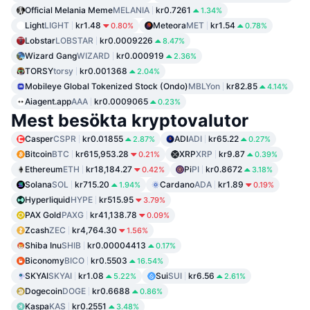
Official Melania Meme
MELANIA
kr0.7261
1.34%
Light
LIGHT
kr1.48
Meteora
MET
kr1.54
0.80%
0.78%
Lobstar
LOBSTAR
kr0.0009226
8.47%
Wizard Gang
WIZARD
kr0.000919
2.36%
TORSY
torsy
kr0.001368
2.04%
Mobileye Global Tokenized Stock (Ondo)
MBLYon
kr82.85
4.14%
Aiagent.app
AAA
kr0.0009065
0.23%
Mest besökta kryptovalutor
Casper
CSPR
kr0.01855
ADI
ADI
kr65.22
2.87%
0.27%
Bitcoin
BTC
kr615,953.28
XRP
XRP
kr9.87
0.21%
0.39%
Ethereum
ETH
kr18,184.27
Pi
PI
kr0.8672
0.42%
3.18%
Solana
SOL
kr715.20
Cardano
ADA
kr1.89
1.94%
0.19%
Hyperliquid
HYPE
kr515.95
3.79%
PAX Gold
PAXG
kr41,138.78
0.09%
Zcash
ZEC
kr4,764.30
1.56%
Shiba Inu
SHIB
kr0.00004413
0.17%
Biconomy
BICO
kr0.5503
16.54%
SKYAI
SKYAI
kr1.08
Sui
SUI
kr6.56
5.22%
2.61%
Dogecoin
DOGE
kr0.6688
0.86%
Kaspa
KAS
kr0.2551
3.48%