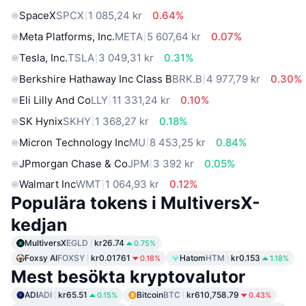
SpaceX
SPCX
1 085,24 kr
0.64%
Meta Platforms, Inc.
META
5 607,64 kr
0.07%
Tesla, Inc.
TSLA
3 049,31 kr
0.31%
Berkshire Hathaway Inc Class B
BRK.B
4 977,79 kr
0.30%
Eli Lilly And Co
LLY
11 331,24 kr
0.10%
SK Hynix
SKHY
1 368,27 kr
0.18%
Micron Technology Inc
MU
8 453,25 kr
0.84%
JPmorgan Chase & Co
JPM
3 392 kr
0.05%
Walmart Inc
WMT
1 064,93 kr
0.12%
Populära tokens i MultiversX-
kedjan
MultiversX
EGLD
kr26.74
0.75%
Foxsy AI
FOXSY
kr0.01761
Hatom
HTM
kr0.153
0.18%
1.18%
Mest besökta kryptovalutor
ADI
ADI
kr65.51
Bitcoin
BTC
kr610,758.79
0.15%
0.43%