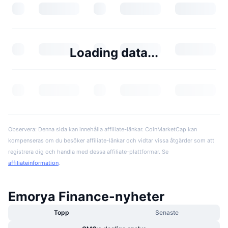
Loading data...
Observera: Denna sida kan innehålla affiliate-länkar. CoinMarketCap kan
kompenseras om du besöker affiliate-länkar och vidtar vissa åtgärder som att
registrera dig och handla med dessa affiliate-plattformar. Se
affiliateinformation
.
Emorya Finance-nyheter
Topp
Senaste