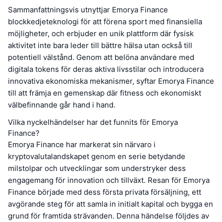
Sammanfattningsvis utnyttjar Emorya Finance
blockkedjeteknologi för att förena sport med finansiella
möjligheter, och erbjuder en unik plattform där fysisk
aktivitet inte bara leder till bättre hälsa utan också till
potentiell välstånd. Genom att belöna användare med
digitala tokens för deras aktiva livsstilar och introducera
innovativa ekonomiska mekanismer, syftar Emorya Finance
till att främja en gemenskap där fitness och ekonomiskt
välbefinnande går hand i hand.
Vilka nyckelhändelser har det funnits för Emorya
Finance?
Emorya Finance har markerat sin närvaro i
kryptovalutalandskapet genom en serie betydande
milstolpar och utvecklingar som understryker dess
engagemang för innovation och tillväxt. Resan för Emorya
Finance började med dess första privata försäljning, ett
avgörande steg för att samla in initialt kapital och bygga en
grund för framtida strävanden. Denna händelse följdes av