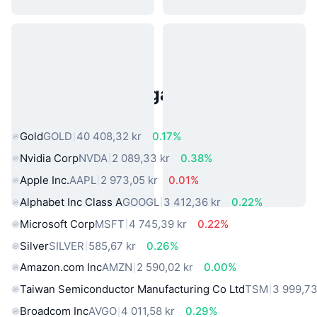
Populära tillgångar från den
verkliga världen
Gold
GOLD
40 408,32 kr
0.17%
Nvidia Corp
NVDA
2 089,33 kr
0.38%
Apple Inc.
AAPL
2 973,05 kr
0.01%
Alphabet Inc Class A
GOOGL
3 412,36 kr
0.22%
Microsoft Corp
MSFT
4 745,39 kr
0.22%
Silver
SILVER
585,67 kr
0.26%
Amazon.com Inc
AMZN
2 590,02 kr
0.00%
Taiwan Semiconductor Manufacturing Co Ltd
TSM
3 999,73
Broadcom Inc
AVGO
4 011,58 kr
0.29%