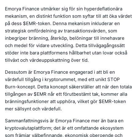
Emorya Finance utmärker sig för sin hyperdeflationära
mekanism, en distinkt funktion som syftar till att öka värdet
på dess $EMR-token. Denna mekanism inkluderar en
strategisk omfördelning av transaktionsvärden, som
inbegriper bränning, återköp, belöningar till innehavare
och medel för vidare utveckling. Detta tillvägagångssätt
stöder inte bara plattformens hållbarhet utan lovar också
tillväxt och värdeuppskattning över tid.
Dessutom är Emorya Finance engagerad i att bli en
värdefull tillgång i kryptorummet, med ett unikt STOP
Burn-koncept. Detta koncept säkerställer att när den totala
tillgången av $EMR når ett förutbestämt tak, kommer alla
bränningsfunktioner att upphöra, vilket gör $EMR-token
mer sällsynt och värdefull.
Sammanfattningsvis är Emorya Finance mer än bara en
kryptovalutaplattform; det är ett omfattande ekosystem
som främjar välbefinnande, ekonomisk oberoende och