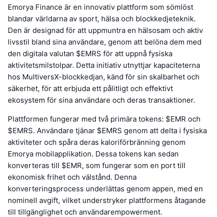
Emorya Finance är en innovativ plattform som sömlöst
blandar världarna av sport, hälsa och blockkedjeteknik.
Den är designad för att uppmuntra en hälsosam och aktiv
livsstil bland sina användare, genom att belöna dem med
den digitala valutan $EMRS för att uppnå fysiska
aktivitetsmilstolpar. Detta initiativ utnyttjar kapaciteterna
hos MultiversX-blockkedjan, känd för sin skalbarhet och
säkerhet, för att erbjuda ett pålitligt och effektivt
ekosystem för sina användare och deras transaktioner.
Plattformen fungerar med två primära tokens: $EMR och
$EMRS. Användare tjänar $EMRS genom att delta i fysiska
aktiviteter och spåra deras kaloriförbränning genom
Emorya mobilapplikation. Dessa tokens kan sedan
konverteras till $EMR, som fungerar som en port till
ekonomisk frihet och välstånd. Denna
konverteringsprocess underlättas genom appen, med en
nominell avgift, vilket understryker plattformens åtagande
till tillgänglighet och användarempowerment.