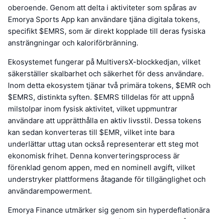
oberoende. Genom att delta i aktiviteter som spåras av
Emorya Sports App kan användare tjäna digitala tokens,
specifikt $EMRS, som är direkt kopplade till deras fysiska
ansträngningar och kaloriförbränning.
Ekosystemet fungerar på MultiversX-blockkedjan, vilket
säkerställer skalbarhet och säkerhet för dess användare.
Inom detta ekosystem tjänar två primära tokens, $EMR och
$EMRS, distinkta syften. $EMRS tilldelas för att uppnå
milstolpar inom fysisk aktivitet, vilket uppmuntrar
användare att upprätthålla en aktiv livsstil. Dessa tokens
kan sedan konverteras till $EMR, vilket inte bara
underlättar uttag utan också representerar ett steg mot
ekonomisk frihet. Denna konverteringsprocess är
förenklad genom appen, med en nominell avgift, vilket
understryker plattformens åtagande för tillgänglighet och
användarempowerment.
Emorya Finance utmärker sig genom sin hyperdeflationära