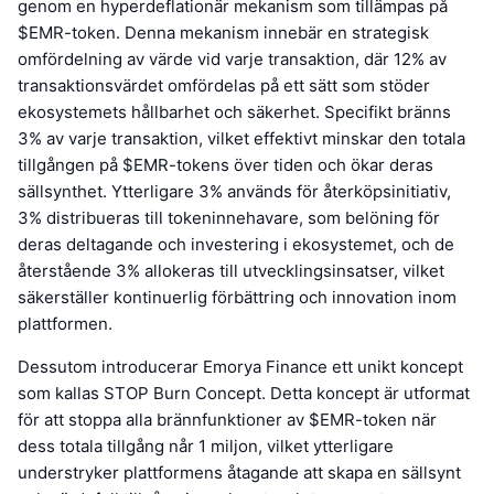
genom en hyperdeflationär mekanism som tillämpas på
$EMR-token. Denna mekanism innebär en strategisk
omfördelning av värde vid varje transaktion, där 12% av
transaktionsvärdet omfördelas på ett sätt som stöder
ekosystemets hållbarhet och säkerhet. Specifikt bränns
3% av varje transaktion, vilket effektivt minskar den totala
tillgången på $EMR-tokens över tiden och ökar deras
sällsynthet. Ytterligare 3% används för återköpsinitiativ,
3% distribueras till tokeninnehavare, som belöning för
deras deltagande och investering i ekosystemet, och de
återstående 3% allokeras till utvecklingsinsatser, vilket
säkerställer kontinuerlig förbättring och innovation inom
plattformen.
Dessutom introducerar Emorya Finance ett unikt koncept
som kallas STOP Burn Concept. Detta koncept är utformat
för att stoppa alla brännfunktioner av $EMR-token när
dess totala tillgång når 1 miljon, vilket ytterligare
understryker plattformens åtagande att skapa en sällsynt