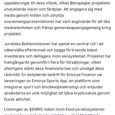
uppdateringar till dess vitbok, vilket återspeglar projektets
utvecklande vision och färdplan. Att engagera sig med
media genom möten och utnyttja
evenemangspresentationer har varit avgörande för att öka
medvetenheten och främja gemenskapsengagemang kring
projektet.
Juridiska åsiktsrevisioner har spelat en central roll i att
säkerställa efterlevnad och bygga förtroende bland
investerare och deltagare inom ekosystemet. Projektet har
framgångsrikt genomfört flera för-försäljningar, vilket
ytterligare stärkt dess finansiella bas och utvidgat dess
räckvidd. En betydande bedrift för Emorya Finance var
lanseringen av Emorya Sports App, en plattform som
integrerar sport och blockkedjeteknologi och erbjuder
användarna en unik möjlighet att tjäna kryptovaluta genom
fysisk aktivitet.
Listningen av $EMRS-token inom Emorya-ekosystemet