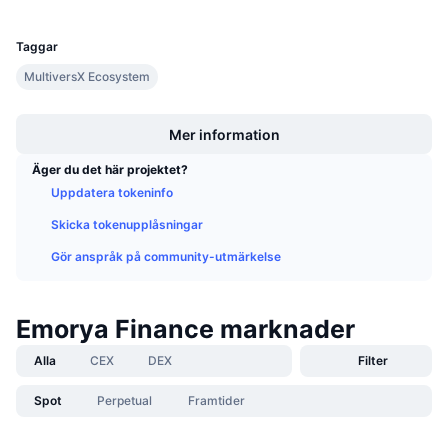
UCID
Kommande försäljningar
25612
Finansieringsräntor
Lär dig och tjäna
Taggar
MultiversX Ecosystem
Kalendrar
Boost
Mer information
ICO-kalender
Äger du det här projektet?
Händelsekalender
Uppdatera tokeninfo
Skicka tokenupplåsningar
Gör anspråk på community-utmärkelse
Emorya Finance marknader
Alla
CEX
DEX
Filter
Spot
Perpetual
Framtider