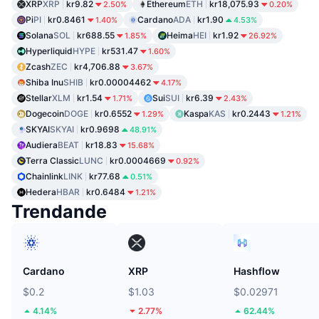
XRP
XRP
kr9.82
Ethereum
ETH
kr18,075.93
2.50%
0.20%
Pi
PI
kr0.8461
Cardano
ADA
kr1.90
1.40%
4.53%
Solana
SOL
kr688.55
Heima
HEI
kr1.92
1.85%
26.92%
Hyperliquid
HYPE
kr531.47
1.60%
Zcash
ZEC
kr4,706.88
3.67%
Shiba Inu
SHIB
kr0.00004462
4.17%
Stellar
XLM
kr1.54
Sui
SUI
kr6.39
1.71%
2.43%
Dogecoin
DOGE
kr0.6552
Kaspa
KAS
kr0.2443
1.29%
1.21%
SKYAI
SKYAI
kr0.9698
48.91%
Audiera
BEAT
kr18.83
15.68%
Terra Classic
LUNC
kr0.0004669
0.92%
Chainlink
LINK
kr77.68
0.51%
Hedera
HBAR
kr0.6484
1.21%
Trendande
Cardano
XRP
Hashflow
$0.2
$1.03
$0.02971
4.14%
2.77%
62.44%