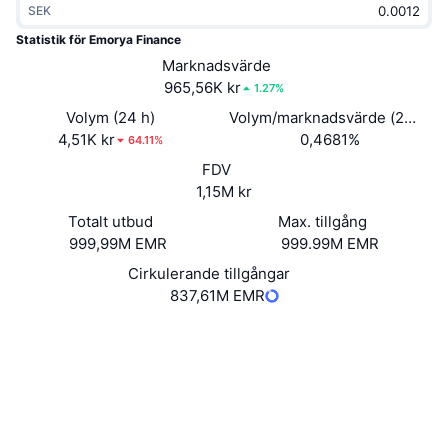
SEK
Trendande
Krypto-ETF:er
Skola
CMC MCP
Statistik för Emorya Finance
Nytt
Marknadsvärde
Bitcoin ETF:er
x402
Nyheter
965,56K kr
1.27%
Krypto
Ethereum ETF:er
Volym (24 h)
Volym/marknadsvärde (24h)
Akademi
4,51K kr
0,4681%
64.11%
Politik
FDV
Teknisk analys
Analys
1,15M kr
Sport
Totalt utbud
Max. tillgång
RSI
Videor
999,99M EMR
999.99M EMR
Finans
MACD
Cirkulerande tillgångar
Ordlista
837,61M EMR
Teknik
Webbplats
Website
Whitepaper
Derivat
Kampanjer
NFT
Sociala medier
Översikt
Airdrops
Kontrakt
EMR-d10ed9
Övergripande NFT-statistik
Likvidationer
Diamantbelöningar
Explorers
explorer.multiversx.com