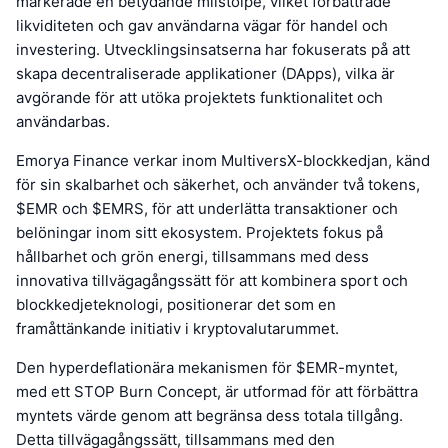
markerade en betydande milstolpe, vilket förbättrade
likviditeten och gav användarna vägar för handel och
investering. Utvecklingsinsatserna har fokuserats på att
skapa decentraliserade applikationer (DApps), vilka är
avgörande för att utöka projektets funktionalitet och
användarbas.
Emorya Finance verkar inom MultiversX-blockkedjan, känd
för sin skalbarhet och säkerhet, och använder två tokens,
$EMR och $EMRS, för att underlätta transaktioner och
belöningar inom sitt ekosystem. Projektets fokus på
hållbarhet och grön energi, tillsammans med dess
innovativa tillvägagångssätt för att kombinera sport och
blockkedjeteknologi, positionerar det som en
framåttänkande initiativ i kryptovalutarummet.
Den hyperdeflationära mekanismen för $EMR-myntet,
med ett STOP Burn Concept, är utformad för att förbättra
myntets värde genom att begränsa dess totala tillgång.
Detta tillvägagångssätt, tillsammans med den