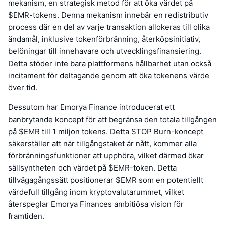
mekanism, en strategisk metod för att öka värdet på
$EMR-tokens. Denna mekanism innebär en redistributiv
process där en del av varje transaktion allokeras till olika
ändamål, inklusive tokenförbränning, återköpsinitiativ,
belöningar till innehavare och utvecklingsfinansiering.
Detta stöder inte bara plattformens hållbarhet utan också
incitament för deltagande genom att öka tokenens värde
över tid.
Dessutom har Emorya Finance introducerat ett
banbrytande koncept för att begränsa den totala tillgången
på $EMR till 1 miljon tokens. Detta STOP Burn-koncept
säkerställer att när tillgångstaket är nått, kommer alla
förbränningsfunktioner att upphöra, vilket därmed ökar
sällsyntheten och värdet på $EMR-token. Detta
tillvägagångssätt positionerar $EMR som en potentiellt
värdefull tillgång inom kryptovalutarummet, vilket
återspeglar Emorya Finances ambitiösa vision för
framtiden.