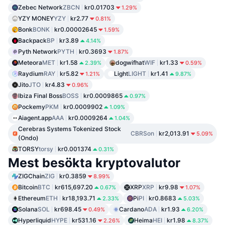
Zebec Network
ZBCN
kr0.01703
1.29%
YZY MONEY
YZY
kr2.77
0.81%
Bonk
BONK
kr0.00002645
1.59%
Backpack
BP
kr3.89
4.14%
Pyth Network
PYTH
kr0.3693
1.87%
Meteora
MET
kr1.58
dogwifhat
WIF
kr1.33
2.39%
0.59%
Raydium
RAY
kr5.82
Light
LIGHT
kr1.41
1.21%
9.87%
Jito
JTO
kr4.83
0.96%
Ibiza Final Boss
BOSS
kr0.0009865
0.97%
Pockemy
PKM
kr0.0009902
1.09%
Aiagent.app
AAA
kr0.0009264
1.04%
Cerebras Systems Tokenized Stock
CBRSon
kr2,013.91
5.09%
(Ondo)
TORSY
torsy
kr0.001374
0.31%
Mest besökta kryptovalutor
ZIGChain
ZIG
kr0.3859
8.99%
Bitcoin
BTC
kr615,697.20
XRP
XRP
kr9.98
0.67%
1.07%
Ethereum
ETH
kr18,193.71
Pi
PI
kr0.8683
2.33%
5.03%
Solana
SOL
kr698.45
Cardano
ADA
kr1.93
0.49%
6.20%
Hyperliquid
HYPE
kr531.16
Heima
HEI
kr1.98
2.26%
8.37%