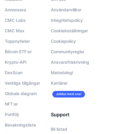
Annonsera
Användarvillkor
CMC Labs
Integritetspolicy
CMC Max
Cookieinställningar
Toppnyheter
Cookiepolicy
Bitcoin ETF:er
Communityregler
Krypto-API
Ansvarsfriskrivning
DexScan
Metodologi
Verkliga tillgångar
Karriärer
Globala diagram
Jobba med oss!
NFT:er
Support
Portfölj
Bevakningslista
Bli listad