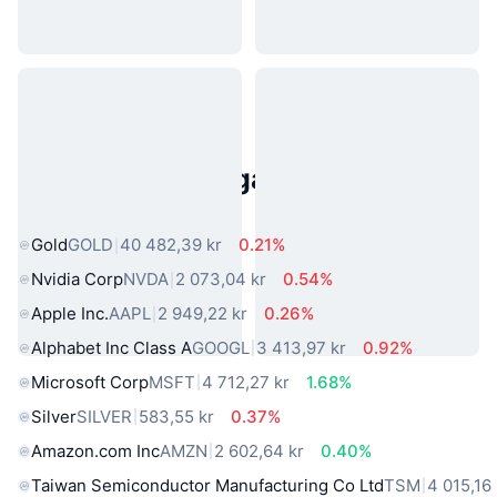
Populära tillgångar från den
verkliga världen
Gold
GOLD
40 482,39 kr
0.21%
Nvidia Corp
NVDA
2 073,04 kr
0.54%
Apple Inc.
AAPL
2 949,22 kr
0.26%
Alphabet Inc Class A
GOOGL
3 413,97 kr
0.92%
Microsoft Corp
MSFT
4 712,27 kr
1.68%
Silver
SILVER
583,55 kr
0.37%
Amazon.com Inc
AMZN
2 602,64 kr
0.40%
Taiwan Semiconductor Manufacturing Co Ltd
TSM
4 015,16 