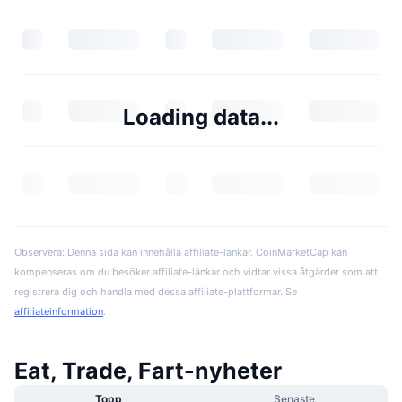
Loading data...
Observera: Denna sida kan innehålla affiliate-länkar. CoinMarketCap kan
kompenseras om du besöker affiliate-länkar och vidtar vissa åtgärder som att
registrera dig och handla med dessa affiliate-plattformar. Se
affiliateinformation
.
Eat, Trade, Fart-nyheter
Topp
Senaste