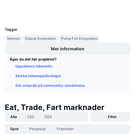
Kommande försäljningar
Wallets
Finansieringsräntor
Lär dig och tjäna
UCID
35624
Kalendrar
Taggar
Memes
Solana Ecosystem
Pump Fun Ecosystem
ICO-kalender
Mer information
Händelsekalender
Äger du det här projektet?
Uppdatera tokeninfo
Skicka tokenupplåsningar
Gör anspråk på community-utmärkelse
Eat, Trade, Fart marknader
Alla
CEX
DEX
Filter
Spot
Perpetual
Framtider