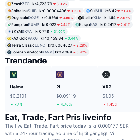
Zcash
ZEC
kr4,723.79
3.96%
Shiba Inu
SHIB
kr0.00004496
Sui
SUI
kr6.42
3.35%
2.04%
Dogecoin
DOGE
kr0.6569
Stellar
XLM
kr1.54
0.99%
2.97%
Pump.fun
PUMP
kr0.022
Kaspa
KAS
kr0.2417
7.44%
2.41%
SKYAI
SKYAI
kr0.748
31.97%
PAX Gold
PAXG
kr40,459.84
0.44%
Terra Classic
LUNC
kr0.0004627
2.28%
Lorenzo Protocol
BANK
kr0.4088
5.42%
Trendande
Heima
Pi
XRP
$0.2101
$0.09119
$1.05
7.7%
4.76%
1.45%
Eat, Trade, Fart Pris liveinfo
The live
Eat, Trade, Fart price today
is kr 0.000177 SEK
with a 24-hour trading volume of Ej tillgängligt.
Vi