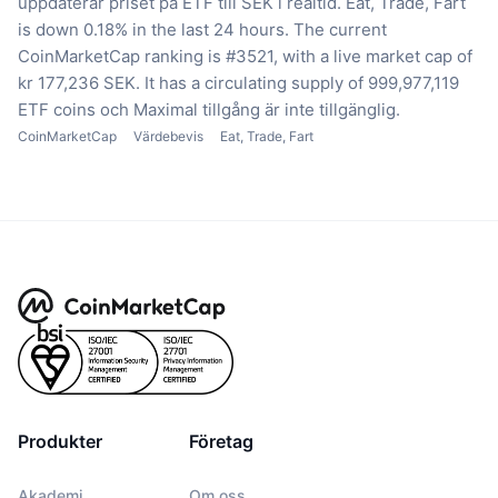
uppdaterar priset på ETF till SEK i realtid.
Eat, Trade, Fart
is down 0.18% in the last 24 hours.
The current
CoinMarketCap ranking is #3521, with a live market cap of
kr 177,236 SEK.
It has a circulating supply of 999,977,119
ETF coins
och Maximal tillgång är inte tillgänglig.
CoinMarketCap
Värdebevis
Eat, Trade, Fart
Produkter
Företag
Akademi
Om oss