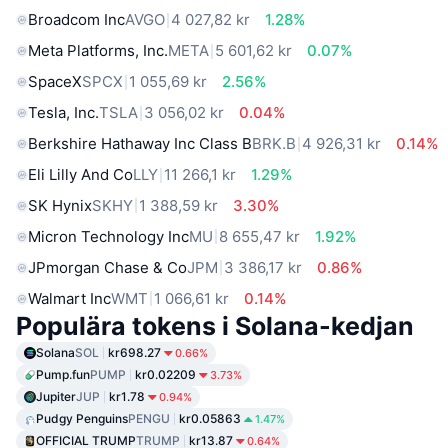
Broadcom Inc
AVGO
4 027,82 kr
1.28%
Meta Platforms, Inc.
META
5 601,62 kr
0.07%
SpaceX
SPCX
1 055,69 kr
2.56%
Tesla, Inc.
TSLA
3 056,02 kr
0.04%
Berkshire Hathaway Inc Class B
BRK.B
4 926,31 kr
0.14%
Eli Lilly And Co
LLY
11 266,1 kr
1.29%
SK Hynix
SKHY
1 388,59 kr
3.30%
Micron Technology Inc
MU
8 655,47 kr
1.92%
JPmorgan Chase & Co
JPM
3 386,17 kr
0.86%
Walmart Inc
WMT
1 066,61 kr
0.14%
Populära tokens i Solana-kedjan
Solana
SOL
kr698.27
0.66%
Pump.fun
PUMP
kr0.02209
3.73%
Jupiter
JUP
kr1.78
0.94%
Pudgy Penguins
PENGU
kr0.05863
1.47%
OFFICIAL TRUMP
TRUMP
kr13.87
0.64%