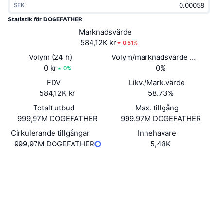
SEK
Trendande
Krypto-ETF:er
Skola
CMC MCP
Statistik för DOGEFATHER
Nytt
Marknadsvärde
Bitcoin ETF:er
x402
Nyheter
584,12K kr
0.51%
Krypto
Ethereum ETF:er
Volym (24 h)
Volym/marknadsvärde (24h)
Akademi
0 kr
0%
0%
Politik
FDV
Likv./Mark.värde
Teknisk analys
Analys
584,12K kr
58.73%
Sport
Totalt utbud
Max. tillgång
RSI
Videor
999,97M DOGEFATHER
999.97M DOGEFATHER
Finans
MACD
Cirkulerande tillgångar
Innehavare
Ordlista
999,97M DOGEFATHER
5,48K
Teknik
Webbplats
Website
Derivat
Kampanjer
Sociala medier
NFT
Översikt
Kontrakt
EcYK2X...88pump
Airdrops
Explorers
solscan.io
Övergripande NFT-statistik
Likvidationer
Diamantbelöningar
Wallets