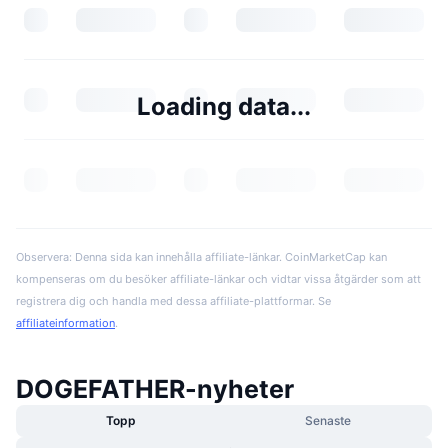
Loading data...
Observera: Denna sida kan innehålla affiliate-länkar. CoinMarketCap kan
kompenseras om du besöker affiliate-länkar och vidtar vissa åtgärder som att
registrera dig och handla med dessa affiliate-plattformar. Se
affiliateinformation
.
DOGEFATHER-nyheter
Topp
Senaste