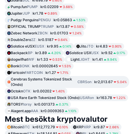
Solana
SOL
kr698.19
0.60%
Pump.fun
PUMP
kr0.02209
3.68%
Jupiter
JUP
kr1.78
0.89%
Pudgy Penguins
PENGU
kr0.05863
1.53%
OFFICIAL TRUMP
TRUMP
kr13.87
0.58%
Zebec Network
ZBCN
kr0.01703
1.24%
DoubleZero
2Z
kr0.5187
0.64%
Solstice eUSX
EUSX
kr9.95
Jito
JTO
kr4.83
0.14%
0.90%
Backpack
BP
kr3.89
Solstice USX
USX
kr9.52
4.20%
0.17%
dogwifhat
WIF
kr1.33
Light
LIGHT
kr1.41
0.53%
9.94%
Bonk
BONK
kr0.00002645
1.53%
Fartcoin
FARTCOIN
kr1.27
1.71%
Cerebras Systems Tokenized Stock
CBRSon
kr2,013.67
5.04%
(Ondo)
Octokn
OTK
kr0.00202
1.40%
USA Rare Earth Tokenized Stock (Ondo)
USARon
kr163.78
1.22%
TORSY
torsy
kr0.001373
0.37%
Aiagent.app
AAA
kr0.0009263
1.10%
Mest besökta kryptovalutor
Bitcoin
BTC
kr612,772.79
XRP
XRP
kr9.87
0.10%
2.66%
Ethereum
ETH
kr18,144.91
Pi
PI
kr0.8445
0.03%
2.79%