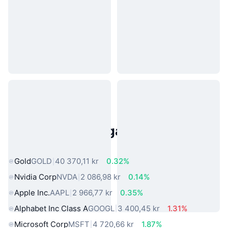
Populära tillgångar från den
verkliga världen
Gold
GOLD
40 370,11 kr
0.32%
Nvidia Corp
NVDA
2 086,98 kr
0.14%
Apple Inc.
AAPL
2 966,77 kr
0.35%
Alphabet Inc Class A
GOOGL
3 400,45 kr
1.31%
Microsoft Corp
MSFT
4 720,66 kr
1.87%