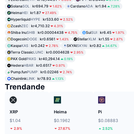
Solana
SOL
kr694.79
Cardano
ADA
kr1.94
1.62%
7.28%
Heima
HEI
kr1.87
27.49%
Hyperliquid
HYPE
kr533.60
2.52%
Zcash
ZEC
kr4,710.32
4.31%
Shiba Inu
SHIB
kr0.00004438
Sui
SUI
kr6.45
4.75%
1.97%
Dogecoin
DOGE
kr0.6561
Stellar
XLM
kr1.55
1.43%
2.87%
Kaspa
KAS
kr0.242
SKYAI
SKYAI
kr0.82
2.78%
34.67%
Terra Classic
LUNC
kr0.0004628
2.95%
PAX Gold
PAXG
kr40,294.14
0.19%
Hedera
HBAR
kr0.6517
0.97%
Pump.fun
PUMP
kr0.02246
2.74%
Chainlink
LINK
kr78.93
1.13%
Trendande
XRP
Heima
Pi
$1.04
$0.1962
$0.08883
2.9%
27.67%
2.52%