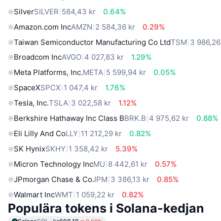
Silver
SILVER
584,43 kr
0.64%
Amazon.com Inc
AMZN
2 584,36 kr
0.29%
Taiwan Semiconductor Manufacturing Co Ltd
TSM
3 986,26
Broadcom Inc
AVGO
4 027,83 kr
1.29%
Meta Platforms, Inc.
META
5 599,94 kr
0.05%
SpaceX
SPCX
1 047,4 kr
1.76%
Tesla, Inc.
TSLA
3 022,58 kr
1.12%
Berkshire Hathaway Inc Class B
BRK.B
4 975,62 kr
0.88%
Eli Lilly And Co
LLY
11 212,29 kr
0.82%
SK Hynix
SKHY
1 358,42 kr
5.39%
Micron Technology Inc
MU
8 442,61 kr
0.57%
JPmorgan Chase & Co
JPM
3 386,13 kr
0.85%
Walmart Inc
WMT
1 059,22 kr
0.82%
Populära tokens i Solana-kedjan