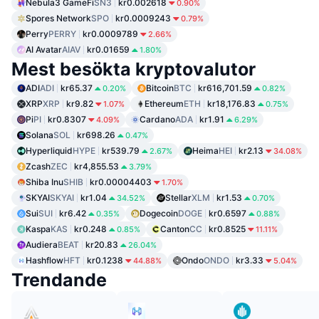
Nebula3 GameFi
SN3
kr0.002618
0.90%
Spores Network
SPO
kr0.0009243
0.79%
Perry
PERRY
kr0.0009789
2.66%
AI Avatar
AIAV
kr0.01659
1.80%
Mest besökta kryptovalutor
ADI
ADI
kr65.37
Bitcoin
BTC
kr616,701.59
0.20%
0.82%
XRP
XRP
kr9.82
Ethereum
ETH
kr18,176.83
1.07%
0.75%
Pi
PI
kr0.8307
Cardano
ADA
kr1.91
4.09%
6.29%
Solana
SOL
kr698.26
0.47%
Hyperliquid
HYPE
kr539.79
Heima
HEI
kr2.13
2.67%
34.08%
Zcash
ZEC
kr4,855.53
3.79%
Shiba Inu
SHIB
kr0.00004403
1.70%
SKYAI
SKYAI
kr1.04
Stellar
XLM
kr1.53
34.52%
0.70%
Sui
SUI
kr6.42
Dogecoin
DOGE
kr0.6597
0.35%
0.88%
Kaspa
KAS
kr0.248
Canton
CC
kr0.8525
0.85%
11.11%
Audiera
BEAT
kr20.83
26.04%
Hashflow
HFT
kr0.1238
Ondo
ONDO
kr3.33
44.88%
5.04%
Trendande