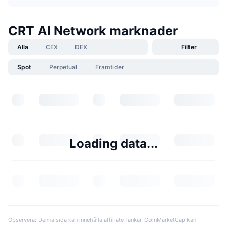
CRT AI Network marknader
Alla
CEX
DEX
Filter
Spot
Perpetual
Framtider
Loading data...
Observera: Denna sida kan innehålla affiliate-länkar. CoinMarketCap kan