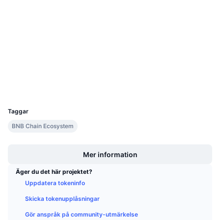
Kommande försäljningar
Kontrakt
0x88e4...4986Da
Finansieringsräntor
Lär dig och tjäna
2.2
Betyg (CertiK)
Audits
Kalendrar
bscscan.com
Explorers
ICO-kalender
Wallets
UCID
Händelsekalender
34980
Taggar
BNB Chain Ecosystem
Boost
Mer information
Äger du det här projektet?
Uppdatera tokeninfo
Skicka tokenupplåsningar
Gör anspråk på community-utmärkelse