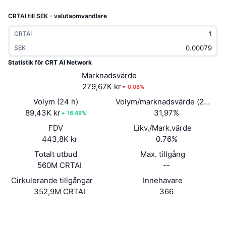
Trendande
Krypto-ETF:er
CRTAI till SEK - valutaomvandlare
Skola
CMC MCP
Nytt
Bitcoin ETF:er
CRTAI
x402
Nyheter
SEK
Krypto
Ethereum ETF:er
Statistik för CRT AI Network
Akademi
Marknadsvärde
Politik
279,67K kr
0.08%
Teknisk analys
Analys
Volym (24 h)
Volym/marknadsvärde (24h)
Sport
89,43K kr
31,97%
RSI
Videor
16.48%
FDV
Likv./Mark.värde
Finans
MACD
Ordlista
443,8K kr
0.76%
Teknik
Totalt utbud
Max. tillgång
560M CRTAI
--
Derivat
Kampanjer
Cirkulerande tillgångar
Innehavare
NFT
352,9M CRTAI
366
Översikt
Airdrops
Övergripande NFT-statistik
Webbplats
Website
Whitepaper
Likvidationer
Diamantbelöningar
Sociala medier