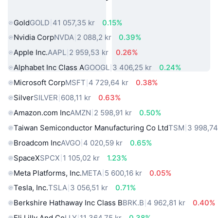
verkliga världen
Gold
GOLD
41 057,35 kr
0.15%
Nvidia Corp
NVDA
2 088,2 kr
0.39%
Apple Inc.
AAPL
2 959,53 kr
0.26%
Alphabet Inc Class A
GOOGL
3 406,25 kr
0.24%
Microsoft Corp
MSFT
4 729,64 kr
0.38%
Silver
SILVER
608,11 kr
0.63%
Amazon.com Inc
AMZN
2 598,91 kr
0.50%
Taiwan Semiconductor Manufacturing Co Ltd
TSM
3 998,74
Broadcom Inc
AVGO
4 020,59 kr
0.65%
SpaceX
SPCX
1 105,02 kr
1.23%
Meta Platforms, Inc.
META
5 600,16 kr
0.05%
Tesla, Inc.
TSLA
3 056,51 kr
0.71%
Berkshire Hathaway Inc Class B
BRK.B
4 962,81 kr
0.40%
Eli Lilly And Co
LLY
11 364,75 kr
0.38%