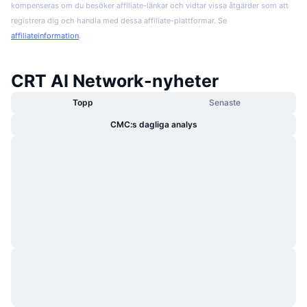
kompenseras om du besöker affiliate-länkar och vidtar vissa åtgärder som att
registrera dig och handla med dessa affiliate-plattformar. Se
affiliateinformation
.
CRT AI Network-nyheter
Topp
Senaste
CMC:s dagliga analys