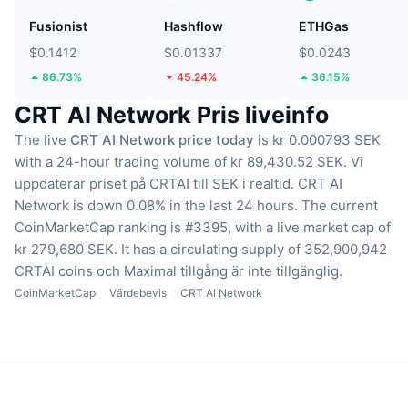
Fusionist
Hashflow
ETHGas
$0.1412
$0.01337
$0.0243
86.73%
45.24%
36.15%
CRT AI Network Pris liveinfo
The live
CRT AI Network price today
is kr 0.000793 SEK
with a 24-hour trading volume of kr 89,430.52 SEK.
Vi
uppdaterar priset på CRTAI till SEK i realtid.
CRT AI
Network is down 0.08% in the last 24 hours.
The current
CoinMarketCap ranking is #3395, with a live market cap of
kr 279,680 SEK.
It has a circulating supply of 352,900,942
CRTAI coins
och Maximal tillgång är inte tillgänglig.
CoinMarketCap
Värdebevis
CRT AI Network