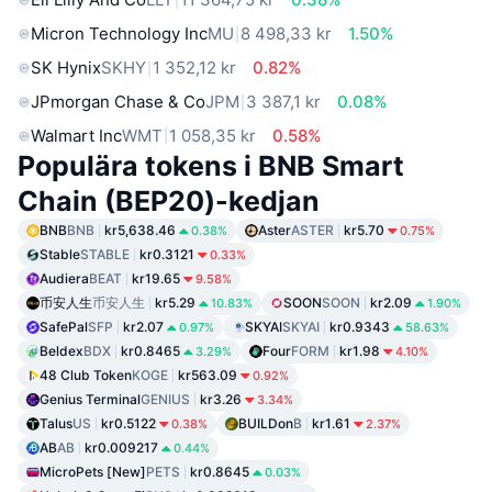
Micron Technology Inc
MU
8 498,33 kr
1.50%
SK Hynix
SKHY
1 352,12 kr
0.82%
JPmorgan Chase & Co
JPM
3 387,1 kr
0.08%
Walmart Inc
WMT
1 058,35 kr
0.58%
Populära tokens i BNB Smart
Chain (BEP20)-kedjan
BNB
BNB
kr5,638.46
Aster
ASTER
kr5.70
0.38%
0.75%
Stable
STABLE
kr0.3121
0.33%
Audiera
BEAT
kr19.65
9.58%
币安人生
币安人生
kr5.29
SOON
SOON
kr2.09
10.83%
1.90%
SafePal
SFP
kr2.07
SKYAI
SKYAI
kr0.9343
0.97%
58.63%
Beldex
BDX
kr0.8465
Four
FORM
kr1.98
3.29%
4.10%
48 Club Token
KOGE
kr563.09
0.92%
Genius Terminal
GENIUS
kr3.26
3.34%
Talus
US
kr0.5122
BUILDon
B
kr1.61
0.38%
2.37%
AB
AB
kr0.009217
0.44%
MicroPets [New]
PETS
kr0.8645
0.03%