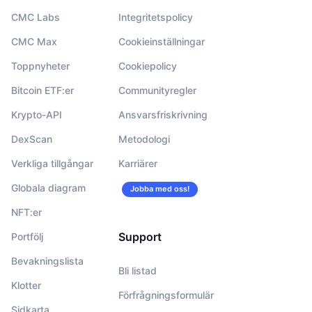
CMC Labs
Integritetspolicy
CMC Max
Cookieinställningar
Toppnyheter
Cookiepolicy
Bitcoin ETF:er
Communityregler
Krypto-API
Ansvarsfriskrivning
DexScan
Metodologi
Verkliga tillgångar
Karriärer
Globala diagram
Jobba med oss!
NFT:er
Support
Portfölj
Bevakningslista
Bli listad
Klotter
Förfrågningsformulär
Sidkarta