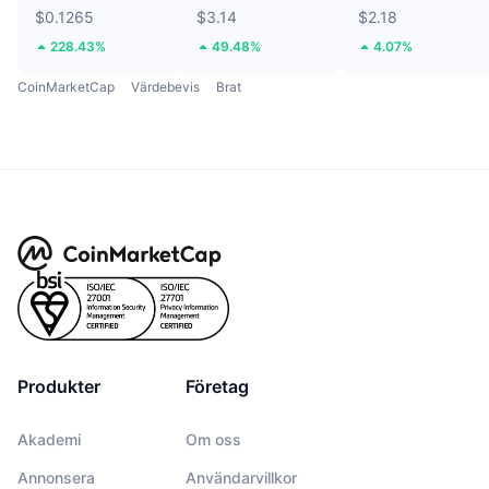
$0.1265
$3.14
$2.18
228.43%
49.48%
4.07%
CoinMarketCap
Värdebevis
Brat
Produkter
Företag
Akademi
Om oss
Annonsera
Användarvillkor