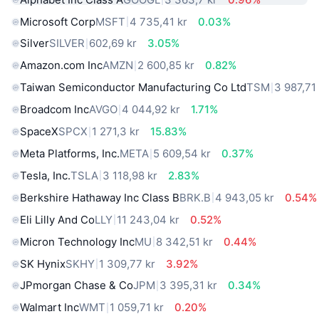
Microsoft Corp
MSFT
4 735,41 kr
0.03%
Silver
SILVER
602,69 kr
3.05%
Amazon.com Inc
AMZN
2 600,85 kr
0.82%
Taiwan Semiconductor Manufacturing Co Ltd
TSM
3 987,71
Broadcom Inc
AVGO
4 044,92 kr
1.71%
SpaceX
SPCX
1 271,3 kr
15.83%
Meta Platforms, Inc.
META
5 609,54 kr
0.37%
Tesla, Inc.
TSLA
3 118,98 kr
2.83%
Berkshire Hathaway Inc Class B
BRK.B
4 943,05 kr
0.54%
Eli Lilly And Co
LLY
11 243,04 kr
0.52%
Micron Technology Inc
MU
8 342,51 kr
0.44%
SK Hynix
SKHY
1 309,77 kr
3.92%
JPmorgan Chase & Co
JPM
3 395,31 kr
0.34%
Walmart Inc
WMT
1 059,71 kr
0.20%