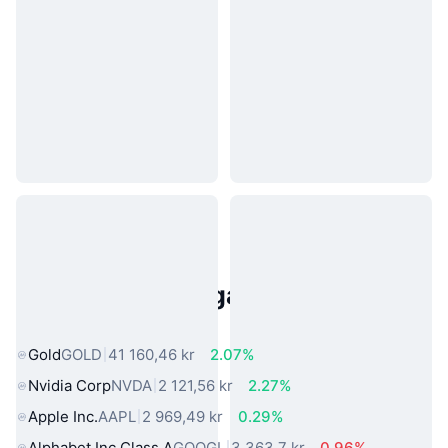
Populära tillgångar från den
verkliga världen
Gold
GOLD
41 160,46 kr
2.07%
Nvidia Corp
NVDA
2 121,56 kr
2.27%
Apple Inc.
AAPL
2 969,49 kr
0.29%
Alphabet Inc Class A
GOOGL
3 363,7 kr
0.96%