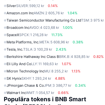
Silver
SILVER
599,12 kr
0.14%
Amazon.com Inc
AMZN
2 605,76 kr
1.04%
Taiwan Semiconductor Manufacturing Co Ltd
TSM
3 975 kr
Broadcom Inc
AVGO
4 023,68 kr
1.00%
SpaceX
SPCX
1 216,28 kr
11.73%
Meta Platforms, Inc.
META
5 608,96 kr
0.38%
Tesla, Inc.
TSLA
3 100,29 kr
2.43%
Berkshire Hathaway Inc Class B
BRK.B
4 928,85 kr
0.82%
Eli Lilly And Co
LLY
11 169,63 kr
1.07%
Micron Technology Inc
MU
8 255,2 kr
1.13%
SK Hynix
SKHY
1 293,24 kr
4.88%
JPmorgan Chase & Co
JPM
3 386,77 kr
0.34%
Walmart Inc
WMT
1 054,57 kr
0.66%
Populära tokens i BNB Smart