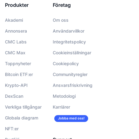
Produkter
Företag
Akademi
Om oss
Annonsera
Användarvillkor
CMC Labs
Integritetspolicy
CMC Max
Cookieinställningar
Toppnyheter
Cookiepolicy
Bitcoin ETF:er
Communityregler
Krypto-API
Ansvarsfriskrivning
DexScan
Metodologi
Verkliga tillgångar
Karriärer
Globala diagram
Jobba med oss!
NFT:er