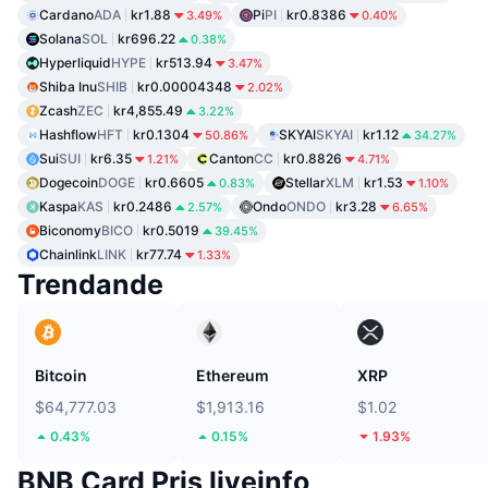
Cardano
ADA
kr1.88
Pi
PI
kr0.8386
3.49%
0.40%
Solana
SOL
kr696.22
0.38%
Hyperliquid
HYPE
kr513.94
3.47%
Shiba Inu
SHIB
kr0.00004348
2.02%
Zcash
ZEC
kr4,855.49
3.22%
Hashflow
HFT
kr0.1304
SKYAI
SKYAI
kr1.12
50.86%
34.27%
Sui
SUI
kr6.35
Canton
CC
kr0.8826
1.21%
4.71%
Dogecoin
DOGE
kr0.6605
Stellar
XLM
kr1.53
0.83%
1.10%
Kaspa
KAS
kr0.2486
Ondo
ONDO
kr3.28
2.57%
6.65%
Biconomy
BICO
kr0.5019
39.45%
Chainlink
LINK
kr77.74
1.33%
Trendande
Bitcoin
Ethereum
XRP
$64,777.03
$1,913.16
$1.02
0.43%
0.15%
1.93%
BNB Card Pris liveinfo