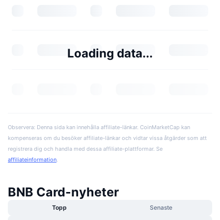
Loading data...
Observera: Denna sida kan innehålla affiliate-länkar. CoinMarketCap kan
kompenseras om du besöker affiliate-länkar och vidtar vissa åtgärder som att
registrera dig och handla med dessa affiliate-plattformar. Se
affiliateinformation
.
BNB Card-nyheter
Topp
Senaste