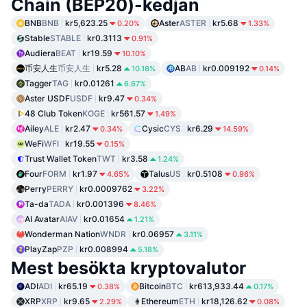
Chain (BEP20)-kedjan
BNB
BNB
kr5,623.25
Aster
ASTER
kr5.68
0.20%
1.33%
Stable
STABLE
kr0.3113
0.91%
Audiera
BEAT
kr19.59
10.10%
币安人生
币安人生
kr5.28
AB
AB
kr0.009192
10.18%
0.14%
Tagger
TAG
kr0.01261
6.67%
Aster USDF
USDF
kr9.47
0.34%
48 Club Token
KOGE
kr561.57
1.49%
Ailey
ALE
kr2.47
Cysic
CYS
kr6.29
0.34%
14.59%
WeFi
WFI
kr19.55
0.15%
Trust Wallet Token
TWT
kr3.58
1.24%
Four
FORM
kr1.97
Talus
US
kr0.5108
4.65%
0.96%
Perry
PERRY
kr0.0009762
3.22%
Ta-da
TADA
kr0.001396
8.46%
AI Avatar
AIAV
kr0.01654
1.21%
Wonderman Nation
WNDR
kr0.06957
3.11%
PlayZap
PZP
kr0.008994
5.18%
Mest besökta kryptovalutor
ADI
ADI
kr65.19
Bitcoin
BTC
kr613,933.44
0.38%
0.17%
XRP
XRP
kr9.65
Ethereum
ETH
kr18,126.62
2.29%
0.08%