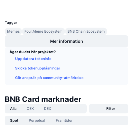
Wallets
Kommande försäljningar
Finansieringsräntor
Lär dig och tjäna
UCID
36131
Taggar
Kalendrar
Memes
Four.Meme Ecosystem
BNB Chain Ecosystem
Mer information
ICO-kalender
Äger du det här projektet?
Händelsekalender
Uppdatera tokeninfo
Skicka tokenupplåsningar
Gör anspråk på community-utmärkelse
BNB Card marknader
Alla
CEX
DEX
Filter
Spot
Perpetual
Framtider