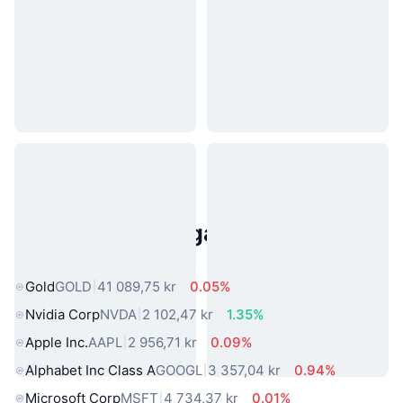
Populära tillgångar från den
verkliga världen
Gold
GOLD
41 089,75 kr
0.05%
Nvidia Corp
NVDA
2 102,47 kr
1.35%
Apple Inc.
AAPL
2 956,71 kr
0.09%
Alphabet Inc Class A
GOOGL
3 357,04 kr
0.94%
Microsoft Corp
MSFT
4 734,37 kr
0.01%