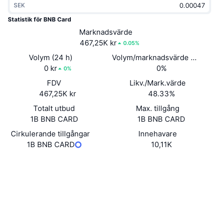
SEK
Trendande
Krypto-ETF:er
Skola
CMC MCP
Statistik för BNB Card
Nytt
Marknadsvärde
Bitcoin ETF:er
x402
Nyheter
467,25K kr
0.05%
Krypto
Ethereum ETF:er
Volym (24 h)
Volym/marknadsvärde (24h)
Akademi
0 kr
0%
0%
Politik
FDV
Likv./Mark.värde
Teknisk analys
Analys
467,25K kr
48.33%
Sport
Totalt utbud
Max. tillgång
RSI
Videor
1B BNB CARD
1B BNB CARD
Finans
MACD
Cirkulerande tillgångar
Innehavare
Ordlista
1B BNB CARD
10,11K
Teknik
Webbplats
Website
Derivat
Kampanjer
Sociala medier
NFT
Översikt
Airdrops
Kontrakt
0xDc06...0da8Fc
2.8
Betyg (CertiK)
Övergripande NFT-statistik
Likvidationer
Diamantbelöningar
Explorers
bscscan.com