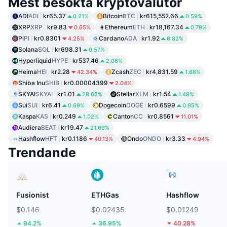
Mest besökta kryptovalutor
ADI
ADI
kr65.37
Bitcoin
BTC
kr615,552.66
0.21%
0.59%
XRP
XRP
kr9.83
Ethereum
ETH
kr18,167.34
0.65%
0.79%
Pi
PI
kr0.8301
Cardano
ADA
kr1.92
4.25%
6.82%
Solana
SOL
kr698.31
0.57%
Hyperliquid
HYPE
kr537.46
2.06%
Heima
HEI
kr2.28
Zcash
ZEC
kr4,831.59
42.34%
1.68%
Shiba Inu
SHIB
kr0.00004399
2.04%
SKYAI
SKYAI
kr1.01
Stellar
XLM
kr1.54
28.65%
1.48%
Sui
SUI
kr6.41
Dogecoin
DOGE
kr0.6599
0.69%
0.95%
Kaspa
KAS
kr0.249
Canton
CC
kr0.8561
1.02%
11.01%
Audiera
BEAT
kr19.47
21.69%
Hashflow
HFT
kr0.1186
Ondo
ONDO
kr3.33
40.13%
4.94%
Trendande
Fusionist
ETHGas
Hashflow
$0.146
$0.02435
$0.01249
94.2%
36.95%
40.28%