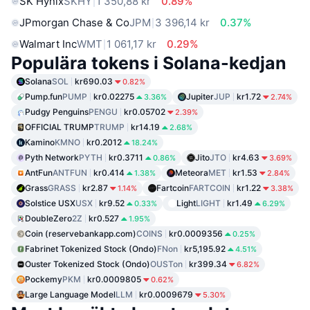
SK Hynix
SKHY
1 350,88 kr
0.89%
JPmorgan Chase & Co
JPM
3 396,14 kr
0.37%
Walmart Inc
WMT
1 061,17 kr
0.29%
Populära tokens i Solana-kedjan
Solana
SOL
kr690.03
0.82%
Pump.fun
PUMP
kr0.02275
Jupiter
JUP
kr1.72
3.36%
2.74%
Pudgy Penguins
PENGU
kr0.05702
2.39%
OFFICIAL TRUMP
TRUMP
kr14.19
2.68%
Kamino
KMNO
kr0.2012
18.24%
Pyth Network
PYTH
kr0.3711
Jito
JTO
kr4.63
0.86%
3.69%
AntFun
ANTFUN
kr0.414
Meteora
MET
kr1.53
1.38%
2.84%
Grass
GRASS
kr2.87
Fartcoin
FARTCOIN
kr1.22
1.14%
3.38%
Solstice USX
USX
kr9.52
Light
LIGHT
kr1.49
0.33%
6.29%
DoubleZero
2Z
kr0.527
1.95%
Coin (reservebankapp.com)
COINS
kr0.0009356
0.25%
Fabrinet Tokenized Stock (Ondo)
FNon
kr5,195.92
4.51%
Ouster Tokenized Stock (Ondo)
OUSTon
kr399.34
6.82%
Pockemy
PKM
kr0.0009805
0.62%
Large Language Model
LLM
kr0.0009679
5.30%