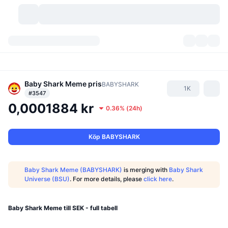
Kryptovalutor
Instrumentpaneler
Kryptovalutor
DexScan
Baby Shark Meme
pris
Marknader
Rankningar
BABYSHARK
1K
#3547
0,0001884 kr
Signaler
Börser
Kategorier
New
Marknadsöversikt
0.36%
(
24h
)
Trendar
Community
Historiska ögonblicksbilder
Spotmarknad
Centraliserade börser
Köp BABYSHARK
Ny
Feed
API
Tokenupplåsningar
Antal kryptovalutor
Spot
Baby Shark Meme (BABYSHARK)
is merging with
Baby Shark
Universe (BSU)
. For more details, please
click here
.
Vinnare
Ämnen
Avkastning
Produkter
Bitcoins kassor
Derivat
API
Meme-utforskare
Lives
Verkliga tillgångar
BNBs kassor
Baby Shark Meme till SEK - full tabell
Produkter
Krypto-API
Decentraliserade börser