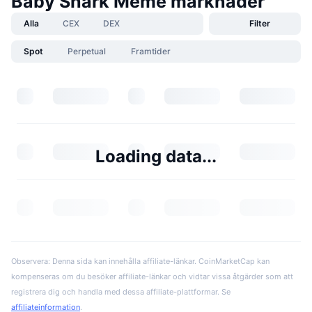
Baby Shark Meme marknader
Alla
CEX
DEX
Filter
Spot
Perpetual
Framtider
Loading data...
Observera: Denna sida kan innehålla affiliate-länkar. CoinMarketCap kan
kompenseras om du besöker affiliate-länkar och vidtar vissa åtgärder som att
registrera dig och handla med dessa affiliate-plattformar. Se
affiliateinformation
.