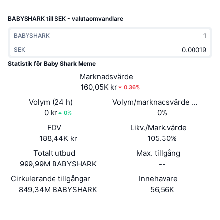
Trendande
Krypto-ETF:er
Skola
CMC MCP
BABYSHARK till SEK - valutaomvandlare
Nytt
Bitcoin ETF:er
BABYSHARK
x402
Nyheter
SEK
Krypto
Ethereum ETF:er
Akademi
Statistik för Baby Shark Meme
Marknadsvärde
Politik
Teknisk analys
160,05K kr
Analys
0.36%
Volym (24 h)
Volym/marknadsvärde (24h)
Sport
RSI
Videor
0 kr
0%
0%
Finans
FDV
Likv./Mark.värde
MACD
Ordlista
188,44K kr
105.30%
Teknik
Totalt utbud
Max. tillgång
Derivat
999,99M BABYSHARK
--
Kampanjer
Cirkulerande tillgångar
Innehavare
NFT
Översikt
Airdrops
849,34M BABYSHARK
56,56K
Övergripande NFT-statistik
Webbplats
Website
Likvidationer
Diamantbelöningar
Sociala medier