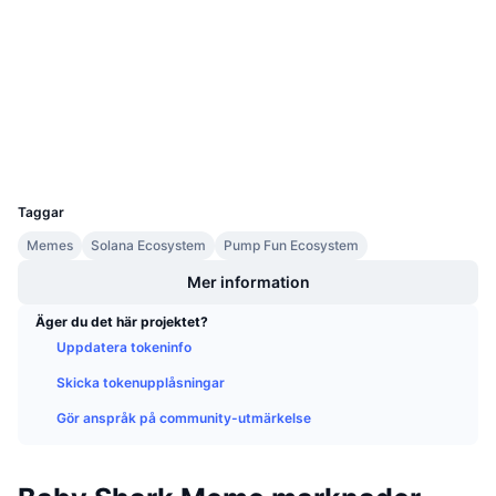
Kommande försäljningar
Kontrakt
8nKP8V...inpump
Finansieringsräntor
Lär dig och tjäna
solscan.io
Explorers
Kalendrar
Wallets
ICO-kalender
UCID
35048
Händelsekalender
Taggar
Memes
Solana Ecosystem
Pump Fun Ecosystem
Mer information
Äger du det här projektet?
Uppdatera tokeninfo
Skicka tokenupplåsningar
Gör anspråk på community-utmärkelse