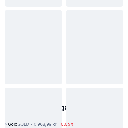
Populära tillgångar från den
verkliga världen
Gold
GOLD
40 968,99 kr
0.05%