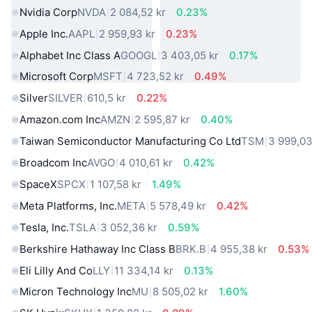
Nvidia Corp
NVDA
2 084,52 kr
0.23%
Apple Inc.
AAPL
2 959,93 kr
0.23%
Alphabet Inc Class A
GOOGL
3 403,05 kr
0.17%
Microsoft Corp
MSFT
4 723,52 kr
0.49%
Silver
SILVER
610,5 kr
0.22%
Amazon.com Inc
AMZN
2 595,87 kr
0.40%
Taiwan Semiconductor Manufacturing Co Ltd
TSM
3 999,03
Broadcom Inc
AVGO
4 010,61 kr
0.42%
SpaceX
SPCX
1 107,58 kr
1.49%
Meta Platforms, Inc.
META
5 578,49 kr
0.42%
Tesla, Inc.
TSLA
3 052,36 kr
0.59%
Berkshire Hathaway Inc Class B
BRK.B
4 955,38 kr
0.53%
Eli Lilly And Co
LLY
11 334,14 kr
0.13%
Micron Technology Inc
MU
8 505,02 kr
1.60%